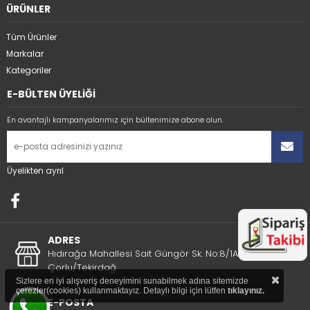
ÜRÜNLER
Tüm Ürünler
Markalar
Kategoriler
E-BÜLTEN ÜYELİĞİ
En avantajlı kampanyalarımız için bültenimize abone olun.
Üyelikten ayrıl
ADRES
Hıdırağa Mahallesi Sait Güngör Sk. No:8/1A
Çorlu/Tekirdağ
×
Sizlere en iyi alışveriş deneyimini sunabilmek adına sitemizde
çerezler(cookies) kullanmaktayız. Detaylı bilgi için lütfen
tıklayınız.
E-POSTA