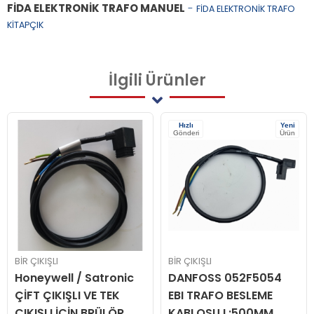
FİDA ELEKTRONİK TRAFO MANUEL
-
FİDA ELEKTRONİK TRAFO
KİTAPÇIK
İlgili
Ürünler
Hızlı
Yeni
Gönderi
Ürün
BİR ÇIKIŞLI
BİR ÇIKIŞLI
Honeywell / Satronic
DANFOSS 052F5054
ÇİFT ÇIKIŞLI VE TEK
EBI TRAFO BESLEME
ÇIKIŞLI İÇİN BRÜLÖR
KABLOSU L:500MM