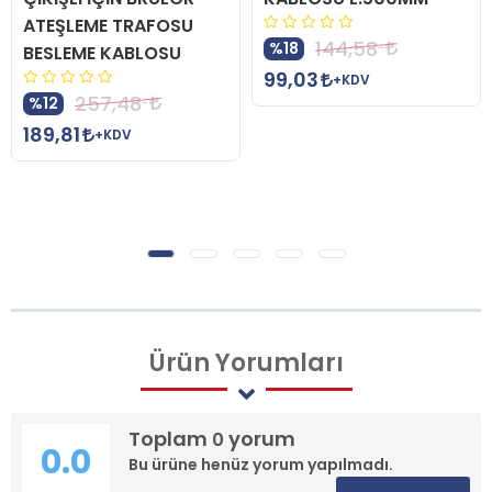
ATEŞLEME TRAFOSU
144,58
%18
BESLEME KABLOSU
99,03
+KDV
257,48
%12
189,81
+KDV
Ürün
Yorumları
Toplam
yorum
0
0.0
Bu ürüne henüz yorum yapılmadı.