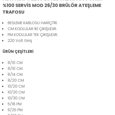
%100 SERVİS MOD 26/30 BRÜLÖR ATEŞLEME
TRAFOSU
BESLEME KABLOSU HARİÇTİR.
CM KODLULAR İKİ ÇIKIŞLIDIR.
PM KODLULAR TEK ÇIKIŞLIDIR.
220 Volt Giriş
ÜRÜN ÇEŞİTLERİ
8/10 CM
8/10 CM
8/14 CM
8/20 CM
10/20 CM
10/20 CM
10/30 CM
5/18 PM
6/25 PM