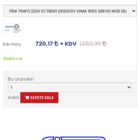
İndirimli
Ürün
720,17
+ KDV
1.052,36
Kdv Hariç
Stokta var
Bu üründen
Adet
SEPETE EKLE