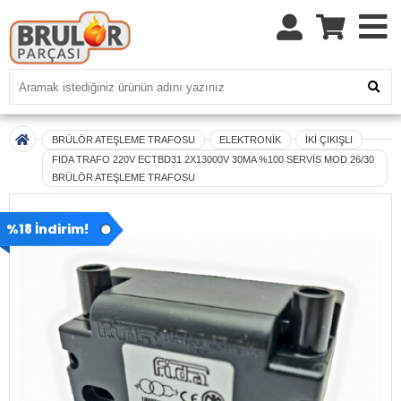
BRÜLÖR ATEŞLEME TRAFOSU
ELEKTRONİK
İKİ ÇIKIŞLI
FIDA TRAFO 220V ECTBD31 2X13000V 30MA %100 SERVİS MOD 26/30
BRÜLÖR ATEŞLEME TRAFOSU
%18 İndirim!