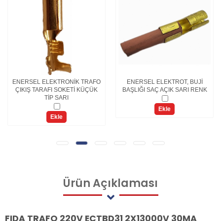
ENERSEL ELEKTRONİK TRAFO
ENERSEL ELEKTROT, BUJİ
ÇIKIŞ TARAFI SOKETİ KÜÇÜK
BAŞLIĞI SAÇ AÇIK SARI RENK
TİP SARI
Ekle
Ekle
Ürün
Açıklaması
FIDA TRAFO 220V ECTBD31 2X13000V 30MA