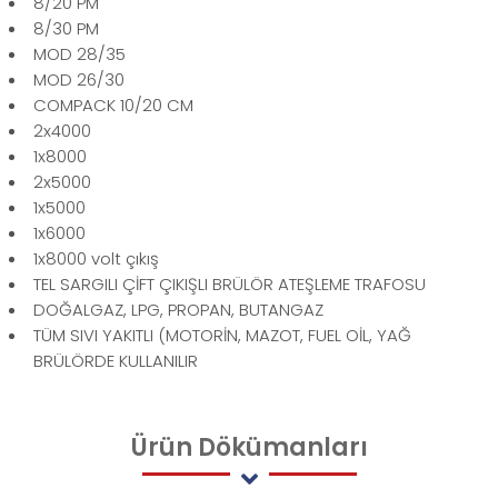
8/20 PM
8/30 PM
MOD 28/35
MOD 26/30
COMPACK 10/20 CM
2x4000
1x8000
2x5000
1x5000
1x6000
1x8000 volt çıkış
TEL SARGILI ÇİFT ÇIKIŞLI BRÜLÖR ATEŞLEME TRAFOSU
DOĞALGAZ, LPG, PROPAN, BUTANGAZ
TÜM SIVI YAKITLI (MOTORİN, MAZOT, FUEL OİL, YAĞ
BRÜLÖRDE KULLANILIR
Ürün
Dökümanları