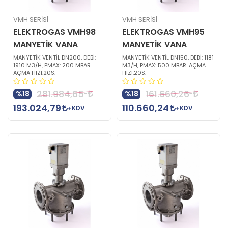
VMH SERİSİ
VMH SERİSİ
ELEKTROGAS VMH98
ELEKTROGAS VMH95
MANYETİK VANA
MANYETİK VANA
MANYETİK VENTİL DN200, DEBİ:
MANYETİK VENTİL DN150, DEBİ: 1181
1910 M3/H, PMAX: 200 MBAR.
M3/H, PMAX: 500 MBAR. AÇMA
AÇMA HIZI:20S.
HIZI:20S.
281.984,65
161.660,26
%18
%18
193.024,79
110.660,24
+KDV
+KDV