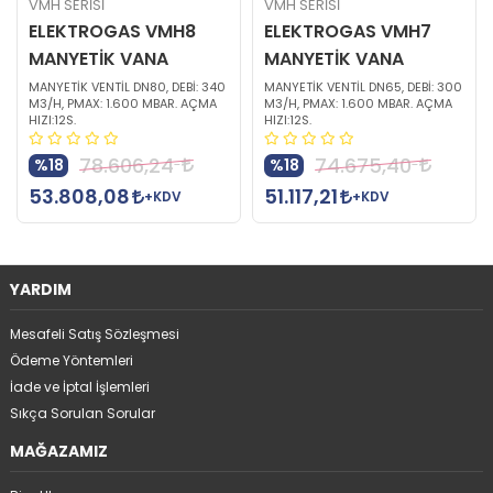
VMH SERİSİ
VMH SERİSİ
ELEKTROGAS VMH8
ELEKTROGAS VMH7
MANYETİK VANA
MANYETİK VANA
MANYETİK VENTİL DN80, DEBİ: 340
MANYETİK VENTİL DN65, DEBİ: 300
M3/H, PMAX: 1.600 MBAR. AÇMA
M3/H, PMAX: 1.600 MBAR. AÇMA
HIZI:12S.
HIZI:12S.
78.606,24
74.675,40
%18
%18
53.808,08
51.117,21
+KDV
+KDV
YARDIM
Mesafeli Satış Sözleşmesi
Ödeme Yöntemleri
İade ve İptal İşlemleri
Sıkça Sorulan Sorular
MAĞAZAMIZ