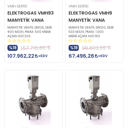
VMH SERİSİ
VMH SERİSİ
ELEKTROGAS VMH93
ELEKTROGAS VMH9
MANYETİK VANA
MANYETİK VANA
MANYETİK VENTİL DN125, DEBİ:
MANYETİK VENTİL DN100, DEBİ:
900 M3/H, PMAX: 500 MBAR.
533 M3/H, PMAX: 1.300
AÇMA HIZI:20S.
MBAR.AÇMA HIZI:16S.
157.718,86
98.603,09
%18
%18
107.962,22
67.496,26
+KDV
+KDV