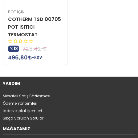
POT İÇİN
COTHERM TSD 00705
POT ISITICI
TERMOSTAT
725,42
%18
496,80
+KDV
YARDIM
Mesafeli Satış Sözleşmesi
Ödeme Yöntemleri
İade ve İptal İşlemleri
Sıkça Sorulan Sorular
MAĞAZAMIZ