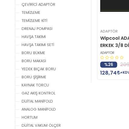
ÇEVİRİCİ ADAPTÖR
TEMİZLEME
TEMİZLEME KİTİ
DRENAJ POMPASI
ADAPTÖR
HAVŞA TAKIMI
Wipcool AD
ERKEK 3/8 D
HAVŞA TAKIMI SETİ
BORU BÜKME
ADAPTÖR
BORU MAKASI
209
%26
YEDEK BIÇAK BORU
128,74
+KD
BORU ŞİŞİRME
KAYNAK TORCU
GAZ AKIŞ KONTROL
DİJİTAL MANİFOLD
ANALOG MANİFOLD
HORTUM
DİJİTAL VAKUM ÖLÇER