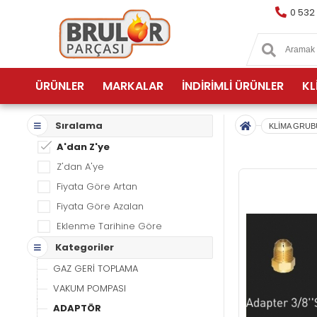
0 532
ÜRÜNLER
MARKALAR
İNDİRİMLİ ÜRÜNLER
KL
Sıralama
KLİMA GRUB
A'dan Z'ye
Z'dan A'ye
Fiyata Göre Artan
Fiyata Göre Azalan
Eklenme Tarihine Göre
Kategoriler
GAZ GERİ TOPLAMA
VAKUM POMPASI
ADAPTÖR