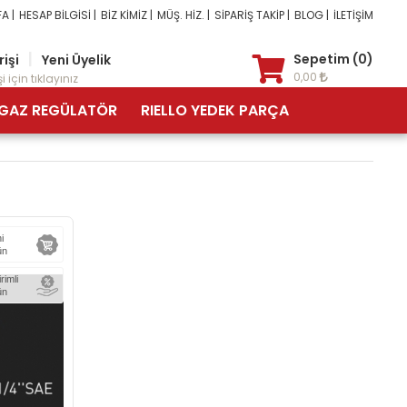
A |
HESAP BİLGİSİ |
BİZ KİMİZ |
MÜŞ. HİZ. |
SİPARİŞ TAKİP |
BLOG |
İLETİŞİM
|
Sepetim (0)
rişi
Yeni Üyelik
0,00
i için tıklayınız
GAZ REGÜLATÖR
RIELLO YEDEK PARÇA
i
ün
irimli
ün