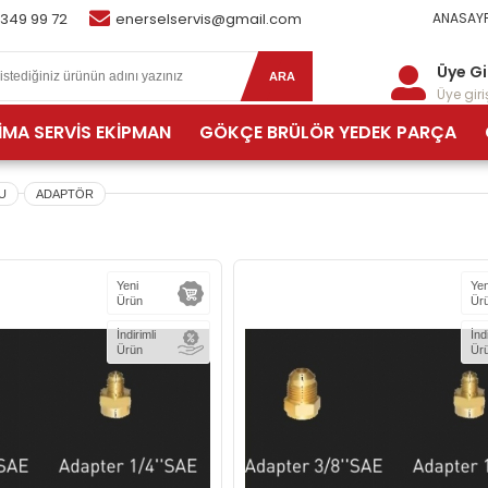
 349 99 72
enerselservis@gmail.com
ANASAYF
Üye Gi
ARA
Üye giriş
İMA SERVİS EKİPMAN
GÖKÇE BRÜLÖR YEDEK PARÇA
U
ADAPTÖR
Yeni
Yen
Ürün
Ür
İndirimli
İnd
Ürün
Ür