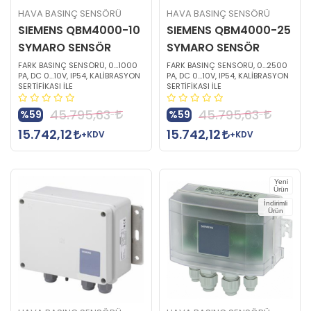
HAVA BASINÇ SENSÖRÜ
HAVA BASINÇ SENSÖRÜ
SIEMENS QBM4000-10
SIEMENS QBM4000-25
SYMARO SENSÖR
SYMARO SENSÖR
FARK BASINÇ SENSÖRÜ, 0…1000
FARK BASINÇ SENSÖRÜ, 0…2500
PA, DC 0…10V, IP54, KALİBRASYON
PA, DC 0…10V, IP54, KALİBRASYON
SERTİFİKASI İLE
SERTİFİKASI İLE
45.795,63
45.795,63
%59
%59
15.742,12
15.742,12
+KDV
+KDV
Yeni
Ürün
İndirimli
Ürün