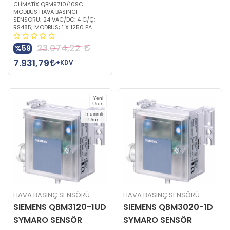
CLİMATİX QBM9710/109C
MODBUS HAVA BASINCI
SENSÖRÜ; 24 VAC/DC: 4 G/Ç;
RS485; MODBUS; 1 X 1250 PA
23.074,22
%59
7.931,79
+KDV
Yeni
Ürün
İndirimli
Ürün
HAVA BASINÇ SENSÖRÜ
HAVA BASINÇ SENSÖRÜ
SIEMENS QBM3120-1UD
SIEMENS QBM3020-1D
SYMARO SENSÖR
SYMARO SENSÖR