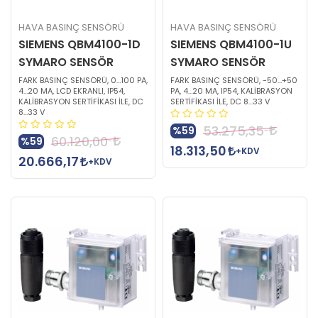
HAVA BASINÇ SENSÖRÜ
HAVA BASINÇ SENSÖRÜ
SIEMENS QBM4100-1D
SIEMENS QBM4100-1U
SYMARO SENSÖR
SYMARO SENSÖR
FARK BASINÇ SENSÖRÜ, 0…100 PA,
FARK BASINÇ SENSÖRÜ, -50…+50
4…20 MA, LCD EKRANLI, IP54,
PA, 4…20 MA, IP54, KALİBRASYON
KALİBRASYON SERTİFİKASI İLE, DC
SERTİFİKASI İLE, DC 8...33 V
8...33 V
53.275,35
%59
60.120,00
%59
18.313,50
+KDV
20.666,17
+KDV