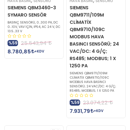
HAVA BASINÇ SENSÖRÜ
HAVA BASINÇ SENSÖRÜ
SIEMENS QBM3460-3
SIEMENS
SYMARO SENSÖR
QBM9711/109M
CLİMATİX
BASINÇ SENSÖRÜ, 0…300 PA, DC
0…10V, VAV İÇİN, IP54, AC 24 V, DC
QBM9710/109C
13.5...33 V
MODBUS HAVA
25.543,94
%59
BASINCI SENSÖRÜ; 24
8.780,85
VAC/DC: 4 G/Ç;
+KDV
RS485; MODBUS; 1 X
1250 PA
SIEMENS QBM9711/109M
CLİMATİX QBM9710/109C
MODBUS HAVA BASINCI
SENSÖRÜ; 24 VAC/DC: 4 G/Ç;
RS485; MODBUS; 1 X 1250 PA
23.074,22
%59
7.931,79
+KDV