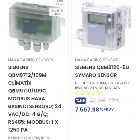
Yeni
Ürün
İndirimli
Ürün
HAVA BASINÇ SENSÖRÜ
HAVA BASINÇ SENSÖRÜ
SIEMENS
SIEMENS QBM3120-5D
QBM9712/109M
SYMARO SENSÖR
CLİMATİX
0…500 PA,4…20MA, LCD EKRANLI,
IP54, AC 24 V, DC 13.5...33 V
QBM9710/109C
MODBUS HAVA
22.015,77
%59
BASINCI SENSÖRÜ; 24
7.567,98
+KDV
VAC/DC: 4 G/Ç;
RS485; MODBUS; 1 X
1250 PA
SIEMENS QBM9712/109M