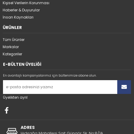
Kişisel Verilerin Korunması
Haberler & Duyurular
İnsan Kaynakları
ÜRÜNLER
Tüm Ürünler
Markalar
Kategoriler
E-BÜLTEN ÜYELİĞİ
En avantajlı kampanyalarımız için bültenimize abone olun.
Üyelikten ayrıl
ADRES
Hıdırağa Mahallesi Sait Güngör Sk. No:8/1A