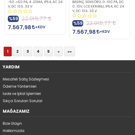
-50…+50 PA, 4…20MA, IP54, AC 24
BASINÇ SENSÖRÜ, 0…100 PA, DC
V, DC 13.5...33 V
0…10V, LCD EKRANLI, IP54, AC 24
V, DC 13.5...33 V
22.015,77
%59
22.015,77
%59
7.567,98
+KDV
7.567,98
+KDV
1
2
3
4
5
»
»»
YARDIM
Mesafeli Satış Sözleşmesi
Ödeme Yöntemleri
İade ve İptal İşlemleri
Sıkça Sorulan Sorular
MAĞAZAMIZ
Bize Ulaşın
Hakkımızda