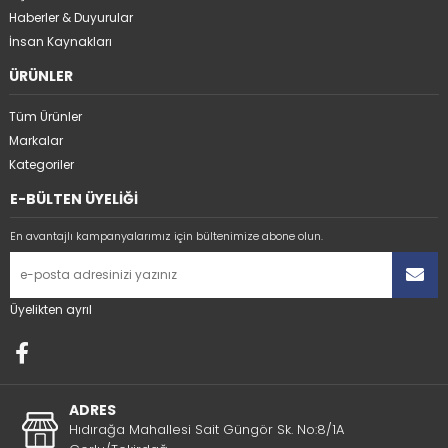
Haberler & Duyurular
İnsan Kaynakları
ÜRÜNLER
Tüm Ürünler
Markalar
Kategoriler
E-BÜLTEN ÜYELİĞİ
En avantajlı kampanyalarımız için bültenimize abone olun.
Üyelikten ayrıl
ADRES
Hıdırağa Mahallesi Sait Güngör Sk. No:8/1A