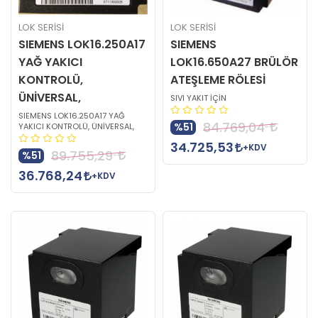
LOK SERİSİ
LOK SERİSİ
SIEMENS LOK16.250A17
SIEMENS
YAĞ YAKICI
LOK16.650A27 BRÜLÖR
KONTROLÜ,
ATEŞLEME RÖLESİ
ÜNİVERSAL,
SIVI YAKIT İÇİN
SIEMENS LOK16.250A17 YAĞ
84.769,04
%51
YAKICI KONTROLÜ, ÜNİVERSAL,
34.725,53
+KDV
89.755,29
%51
36.768,24
+KDV