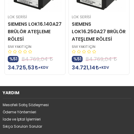
LOK SERİSİ
LOK SERİSİ
SIEMENS LOK16.140A27
SIEMENS
BRÜLÖR ATEŞLEME
LOK16.250A27 BRÜLÖR
RÖLESİ
ATEŞLEME RÖLESİ
SIVI YAKIT İÇİN
SIVI YAKIT İÇİN
84.769,04
84.769,04
%51
%51
34.725,53
34.721,14
+KDV
+KDV
YARDIM
Mesafeli Satış Sözleşmesi
Ödeme Yöntemleri
İade ve İptal İşlemleri
Sıkça Sorulan Sorular