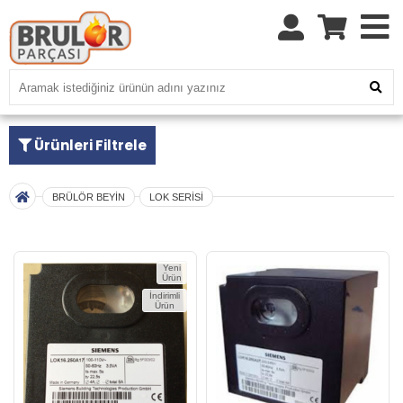
Ürünleri Filtrele
BRÜLÖR BEYİN
LOK SERİSİ
Yeni
Ürün
İndirimli
Ürün