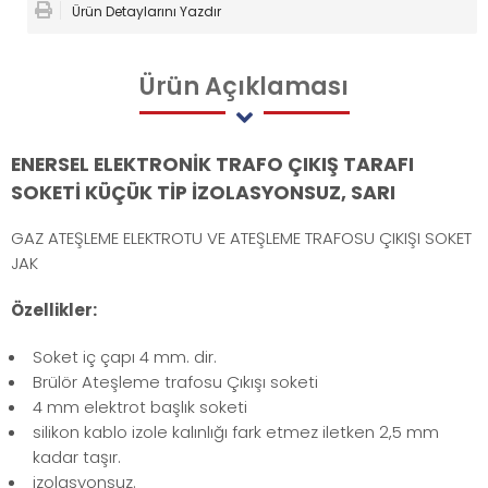
Ürün Detaylarını Yazdır
Ürün
Açıklaması
ENERSEL ELEKTRONİK TRAFO ÇIKIŞ TARAFI
SOKETİ KÜÇÜK TİP İZOLASYONSUZ, SARI
GAZ ATEŞLEME ELEKTROTU VE ATEŞLEME TRAFOSU ÇIKIŞI SOKET
JAK
Özellikler:
Soket iç çapı 4 mm. dir.
Brülör Ateşleme trafosu Çıkışı soketi
4 mm elektrot başlık soketi
silikon kablo izole kalınlığı fark etmez iletken 2,5 mm
kadar taşır.
izolasyonsuz.