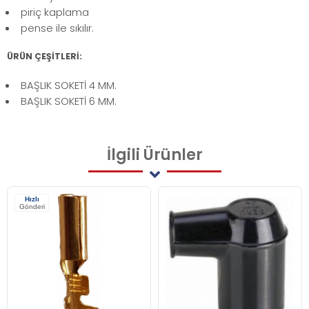
piriç kaplama
pense ile sıkılır.
ÜRÜN ÇEŞİTLERİ:
BAŞLIK SOKETİ 4 MM.
BAŞLIK SOKETİ 6 MM.
İlgili
Ürünler
Hızlı
Gönderi