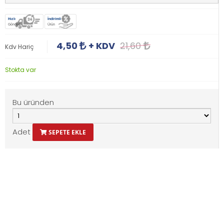
Hızlı
İndirimli
Gönderi
Ürün
4,50
+ KDV
21,60
Kdv Hariç
Stokta var
Bu üründen
Adet
SEPETE EKLE