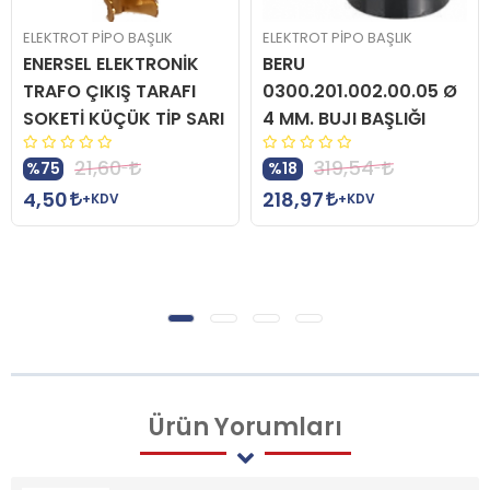
ELEKTROT PİPO BAŞLIK
ELEKTROT PİPO BAŞLIK
ENERSEL ELEKTRONİK
BERU
TRAFO ÇIKIŞ TARAFI
0300.201.002.00.05 Ø
SOKETİ KÜÇÜK TİP SARI
4 MM. BUJI BAŞLIĞI
21,60
319,54
%75
%18
4,50
218,97
+KDV
+KDV
Ürün
Yorumları