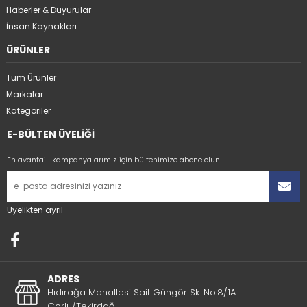
Haberler & Duyurular
İnsan Kaynakları
ÜRÜNLER
Tüm Ürünler
Markalar
Kategoriler
E-BÜLTEN ÜYELİĞİ
En avantajlı kampanyalarımız için bültenimize abone olun.
Üyelikten ayrıl
ADRES
Hıdırağa Mahallesi Sait Güngör Sk. No:8/1A
Çorlu/Tekirdağ