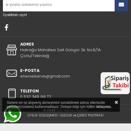
Üyelikten ayrıl
ADRES
Hıdırağa Mahallesi Sait Güngör Sk. No:8/1A
Çorlu/Tekirdağ
E-POSTA
enerselservis@gmail.com
TELEFON
0 532 349 99 72
×
Sizlere en iyi alışveriş deneyimini sunabilmek adına sitemizde
çerezler(cookies) kullanmaktayız. Detaylı bilgi için lütfen
tıklayınız.
© 2026
Tüm Hakları Saklıdır.
ÜYELİK SÖZLEŞMESİ
|
GİZLİLİK ve ÇEREZ POLİTİKASI
®
STORE PLUS
İLE HAZIRLANMIŞTIR