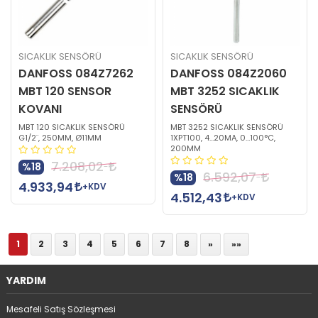
SICAKLIK SENSÖRÜ
SICAKLIK SENSÖRÜ
DANFOSS 084Z7262
DANFOSS 084Z2060
MBT 120 SENSOR
MBT 3252 SICAKLIK
KOVANI
SENSÖRÜ
MBT 120 SICAKLIK SENSÖRÜ
MBT 3252 SICAKLIK SENSÖRÜ
G1/2¨, 250MM, Ø11MM
1XPT100, 4…20MA, 0…100°C,
200MM
7.208,02
%18
6.592,07
%18
4.933,94
+KDV
4.512,43
+KDV
1
2
3
4
5
6
7
8
»
»»
YARDIM
Mesafeli Satış Sözleşmesi