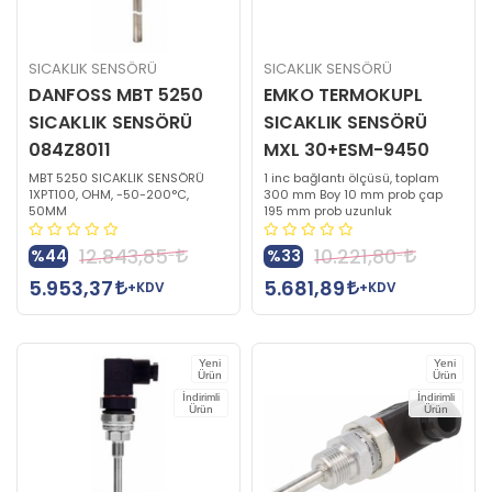
SICAKLIK SENSÖRÜ
SICAKLIK SENSÖRÜ
DANFOSS MBT 5250
EMKO TERMOKUPL
SICAKLIK SENSÖRÜ
SICAKLIK SENSÖRÜ
084Z8011
MXL 30+ESM-9450
MBT 5250 SICAKLIK SENSÖRÜ
1 inc bağlantı ölçüsü, toplam
1XPT100, OHM, -50-200°C,
300 mm Boy 10 mm prob çap
50MM
195 mm prob uzunluk
12.843,85
10.221,80
%44
%33
5.953,37
5.681,89
+KDV
+KDV
Yeni
Yeni
Ürün
Ürün
İndirimli
İndirimli
Ürün
Ürün