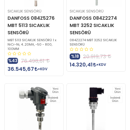
SICAKLIK SENSÖRÜ
SICAKLIK SENSÖRÜ
DANFOSS 084Z5276
DANFOSS 084Z2274
MBT 5113 SICAKLIK
MBT 3252 SICAKLIK
SENSÖRÜ
SENSÖRÜ
MBT 5113 SICAKLIK SENSÖRÜ 1 x
084Z2274 MBT 3252 SICAKLIK
NiCr-Ni, 4…20MA, -50 - 800,
SENSÖRÜ
100MM
20.919,73
%18
76.498,61
%43
14.320,41
+KDV
36.545,67
+KDV
Yeni
Yeni
Ürün
Ürün
İndirimli
İndirimli
Ürün
Ürün