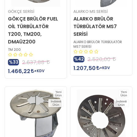
GÖKÇE SERİSİ
ALARKO MS SERİSİ
GÖKÇE BRÜLÖR FUEL
ALARKO BRÜLÖR
OİL TÜRBÜLATÖR
TÜRBÜLATÖR MS7
T200, TM200,
SERİSİ
DMAÜZ200
ALARKO BRÜLÖR TÜRBÜLATÖR
MS7 SERİSİ
TM 200
2.520,00
%42
2.637,88
%33
1.207,50
+KDV
1.466,22
+KDV
Yeni
Yeni
Ürün
Ürün
İndirimli
İndirimli
Ürün
Ürün