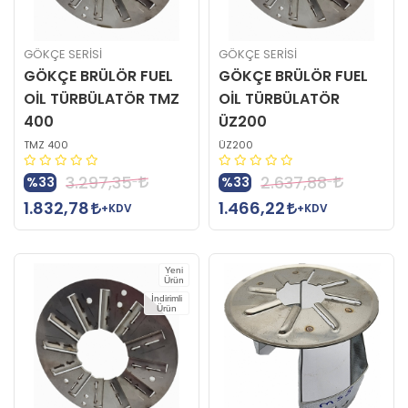
GÖKÇE SERİSİ
GÖKÇE SERİSİ
GÖKÇE BRÜLÖR FUEL
GÖKÇE BRÜLÖR FUEL
OİL TÜRBÜLATÖR TMZ
OİL TÜRBÜLATÖR
400
ÜZ200
TMZ 400
ÜZ200
3.297,35
2.637,88
%33
%33
1.832,78
1.466,22
+KDV
+KDV
Yeni
Ürün
İndirimli
Ürün