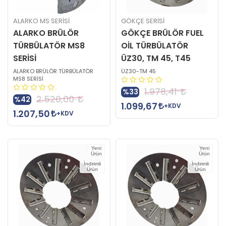
ALARKO MS SERİSİ
GÖKÇE SERİSİ
ALARKO BRÜLÖR
GÖKÇE BRÜLÖR FUEL
TÜRBÜLATÖR MS8
OİL TÜRBÜLATÖR
SERİSİ
ÜZ30, TM 45, T45
ALARKO BRÜLÖR TÜRBÜLATÖR
ÜZ30-TM 45
MS8 SERİSİ
1.978,41
%33
2.520,00
%42
1.099,67
+KDV
1.207,50
+KDV
Yeni
Yeni
Ürün
Ürün
İndirimli
İndirimli
Ürün
Ürün