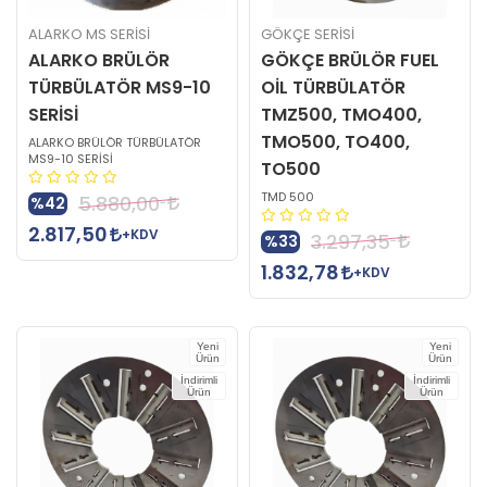
ALARKO MS SERİSİ
GÖKÇE SERİSİ
ALARKO BRÜLÖR
GÖKÇE BRÜLÖR FUEL
TÜRBÜLATÖR MS9-10
OİL TÜRBÜLATÖR
SERİSİ
TMZ500, TMO400,
TMO500, TO400,
ALARKO BRÜLÖR TÜRBÜLATÖR
MS9-10 SERİSİ
TO500
TMD 500
5.880,00
%42
2.817,50
+KDV
3.297,35
%33
1.832,78
+KDV
Yeni
Yeni
Ürün
Ürün
İndirimli
İndirimli
Ürün
Ürün