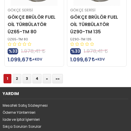
GÖKÇE SERİSİ
GÖKÇE SERİSİ
GÖKÇE BRÜLÖR FUEL
GÖKÇE BRÜLÖR FUEL
OİL TÜRBÜLATÖR
OİL TÜRBÜLATÖR
ÜZ65-TM 80
ÜZ90-TM 135
ÜZ65-TM 80
ÜZ90-TM 135
1.978,41
1.978,41
%33
%33
1.099,67
1.099,67
+KDV
+KDV
1
2
3
4
»
»»
YARDIM
Mesafeli Satış Sözleşmesi
Ödeme Yöntemleri
İade ve İptal İşlemleri
Sıkça Sorulan Sorular