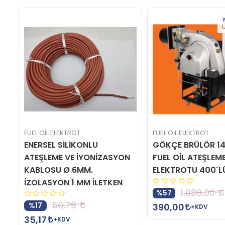
Y
Ü
FUEL OİL ELEKTROT
FUEL OİL ELEKTROT
M
ENERSEL SİLİKONLU
GÖKÇE BRÜLÖR 1
ATEŞLEME VE İYONİZASYON
FUEL OİL ATEŞLEM
KABLOSU Ø 6MM.
ELEKTROTU 400´L
İZOLASYON 1 MM İLETKEN
1.080,00
%57
50,78
%17
390,00
+KDV
35,17
+KDV