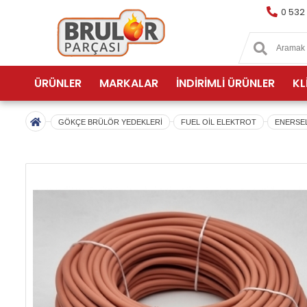
0 532
ÜRÜNLER
MARKALAR
İNDİRİMLİ ÜRÜNLER
KL
GÖKÇE BRÜLÖR YEDEKLERİ
FUEL OİL ELEKTROT
ENERSEL