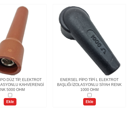
PO DÜZ TİP, ELEKTROT
ENERSEL PİPO TİPİ L ELEKTROT
ZOLASYONLU KAHVERENGİ
BAŞLIĞI İZOLASYONLU SİYAH RENK
NK 5000 OHM
1000 OHM
Ekle
Ekle