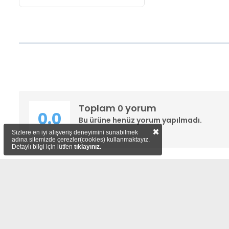
Toplam
yorum
0
0.0
Bu ürüne henüz yorum yapılmadı.
×
Sizlere en iyi alışveriş deneyimini sunabilmek
adına sitemizde çerezler(cookies) kullanmaktayız.
Detaylı bilgi için lütfen
tıklayınız.
YARDIM
MAĞAZAMIZ