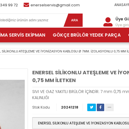
 349 99 72
enerselservis@gmail.com
ANASAYF
Üye Gi
ARA
Üye giriş
İMA SERVİS EKİPMAN
GÖKÇE BRÜLÖR YEDEK PARÇA
 SİLİKONLU ATEŞLEME VE İYONİZASYON KABLOSU Ø 7MM. İZOLASYONLU 0,75 MM İ
ENERSEL SİLİKONLU ATEŞLEME VE İY
0,75 MM İLETKEN
SIVI VE GAZ YAKITLI BRÜLÖR İÇİNDİR. 7 mm 0,75 mm 
KALINLIĞI
Stok Kodu
20241218