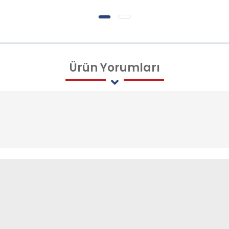
Ürün
Yorumları
ÜRÜNLER
E-BÜLTEN ÜYELİĞİ