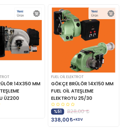
Yeni
Yeni
Ürün
Ürün
KTROT
FUEL OİL ELEKTROT
FU
ÜLÖR 14X350 MM
GÖKÇE BRÜLÖR 14X150 MM
E
ATEŞLEME
FUEL OİL ATEŞLEME
A
U ÜZ200
ELEKTROTU 25/30
K
İ
828,00
%51
İ
338,00
+KDV
0