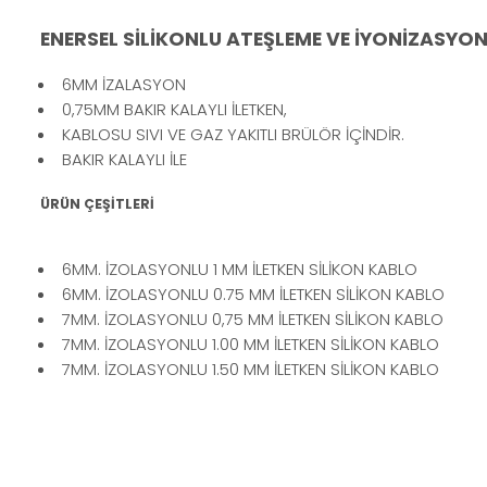
ENERSEL SİLİKONLU ATEŞLEME VE İYONİZASYO
6MM İZALASYON
0,75MM BAKIR KALAYLI İLETKEN,
KABLOSU SIVI VE GAZ YAKITLI BRÜLÖR İÇİNDİR.
BAKIR KALAYLI İLE
ÜRÜN ÇEŞİTLERİ
6MM. İZOLASYONLU 1 MM İLETKEN SİLİKON KABLO
6MM. İZOLASYONLU 0.75 MM İLETKEN SİLİKON KABLO
7MM. İZOLASYONLU 0,75 MM İLETKEN SİLİKON KABLO
7MM. İZOLASYONLU 1.00 MM İLETKEN SİLİKON KABLO
7MM. İZOLASYONLU 1.50 MM İLETKEN SİLİKON KABLO