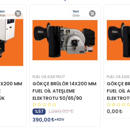
eni
Yeni
rün
Ürün
FUEL OİL ELEKTROT
FUEL OİL ELE
4X200 MM
GÖKÇE BRÜLÖR 14X200 MM
GÖKÇE BR
E
FUEL OİL ATEŞLEME
FUEL OİL 
ÜK
ELEKTROTU 50/65/90
ELEKTROT
0,00
1.080,00
%57
390,00
+KDV