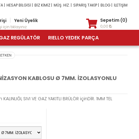
A |
HESAP BİLGİSİ |
BİZ KİMİZ |
MÜŞ. HİZ. |
SİPARİŞ TAKİP |
BLOG |
İLETİŞİM
|
Sepetim (0)
rişi
Yeni Üyelik
0,00
i için tıklayınız
GAZ REGÜLATÖR
RIELLO YEDEK PARÇA
LETKEN
ONİZASYON KABLOSU Ø 7MM. İZOLASYONLU
KALINLIĞI, SIVI VE GAZ YAKITLI BRÜLÖR içinDİR. 1MM TEL