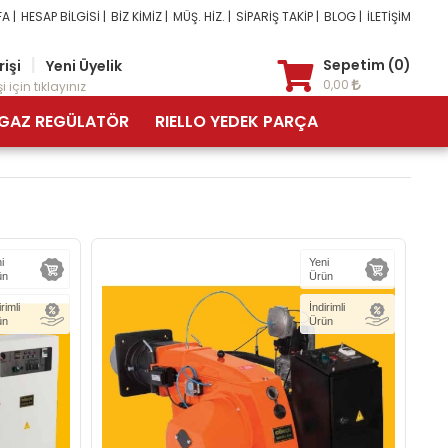
A |
HESAP BİLGİSİ |
BİZ KİMİZ |
MÜŞ. HİZ. |
SİPARİŞ TAKİP |
BLOG |
İLETİŞİM
|
Sepetim (0)
rişi
Yeni Üyelik
0,00
i için tıklayınız
GAZ REGÜLATÖR
RIELLO YEDEK PARÇA
i
Yeni
ün
Ürün
irimli
İndirimli
ün
Ürün