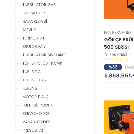
TÜRBÜLATÖR GAZ
FAN MOTOR
HAVA KLEPESİ
ALEVLİK
FAN PERVANESİ
TERMOSTAT
GÖKÇE BRÜL
500 SERİSİ
BRÜLÖR FAN
TÜRBÜLATÖR SIVI YAKIT
TG 500 SERİSİ
TÜP ISITICI ÜST KAPAK
10.
%33
TÜP ISITICI
5.868,65
KUPLING BAŞI
KUPLING
MOTOR FLANŞI
FUEL-OİL POMPA
SERVOMOTOR
VANA GÖVDESİ
PRESOSTAT