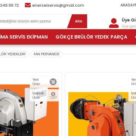
 349 99 72
enerselservis@gmail.com
ANASAYF
Üye Gi
ARA
Üye giriş
İMA SERVİS EKİPMAN
GÖKÇE BRÜLÖR YEDEK PARÇA
LÖR YEDEKLERİ
FAN PERVANESİ
Yeni
Yen
Ürün
Ür
İndirimli
İnd
Ürün
Ür