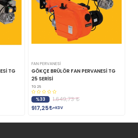
FAN PERVANESİ
ESİ TG
GÖKÇE BRÜLÖR FAN PERVANESİ TG
25 SERİSİ
TG 25
1.649,73
%33
917,25
+KDV