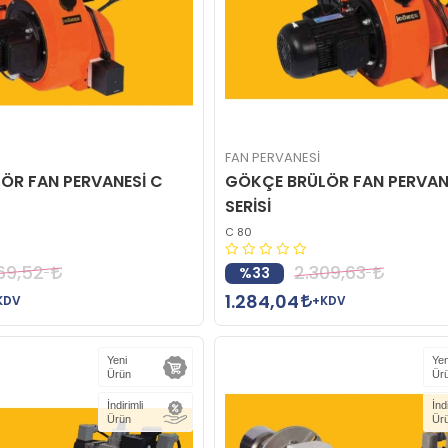
FAN PERVANESİ
ÖR FAN PERVANESİ C
GÖKÇE BRÜLÖR FAN PERVAN
SERİSİ
C 80
69,52
2.309,63
%33
1.284,04
KDV
+KDV
Yeni
Yen
Ürün
Ür
İndirimli
İnd
Ürün
Ür