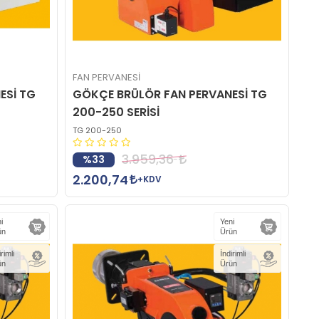
FAN PERVANESİ
ESİ TG
GÖKÇE BRÜLÖR FAN PERVANESİ TG
200-250 SERİSİ
TG 200-250
3.959,36
%33
2.200,74
+KDV
i
Yeni
ün
Ürün
irimli
İndirimli
ün
Ürün