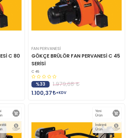
FAN PERVANESİ
ESİ C 80
GÖKÇE BRÜLÖR FAN PERVANESİ C 45
SERİSİ
C 45
1.979,68
%33
1.100,37
+KDV
i
Yeni
ün
Ürün
irimli
İndirimli
ün
Ürün