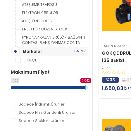
ATEŞLEME TRAFOSU
ELEKTRONİK BRÜLÖR
ATEŞLEME RÖLESİ
ENJEKTÖR DÜZEN STOCK
PYRONAP KAZAN BRÜLÖR BAĞLANTI
CONTASI FLANŞ YANMAZ CONTA
FAN PERVANESİ
Markalar
TEMİZLE
GÖKÇE BRÜL
135 SERİSİ
GÖKÇE
C 135
Maksimum Fiyat
2.9
%33
1 100
7 042
1.650,83
+
Sadece İndirimli Ürünler
Sadece Hızlı Gönderili Ürünler
Sadece Stoktaki Ürünler