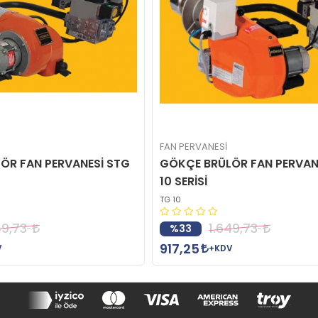
FAN PERVANESİ
ÖR FAN PERVANESİ STG
GÖKÇE BRÜLÖR FAN PERVAN
10 SERİSİ
TG 10
49,73
1.649,73
%33
917,25
V
+KDV