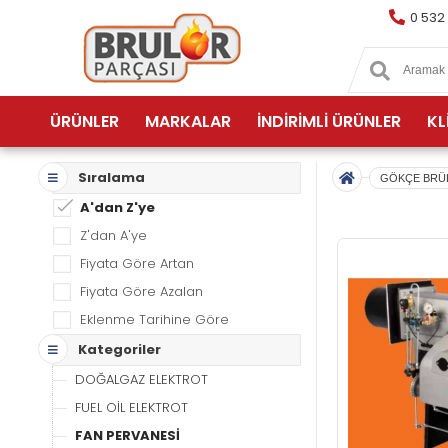
0 532
ÜRÜNLER
MARKALAR
İNDİRİMLİ ÜRÜNLER
KL
Sıralama
GÖKÇE BRÜ
A'dan Z'ye
Z'dan A'ye
Fiyata Göre Artan
Fiyata Göre Azalan
Eklenme Tarihine Göre
Kategoriler
DOĞALGAZ ELEKTROT
FUEL OİL ELEKTROT
FAN PERVANESİ