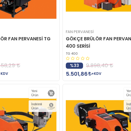
FAN PERVANESİ
ÖR FAN PERVANESİ TG
GÖKÇE BRÜLÖR FAN PERVAN
400 SERİSİ
TG 400
558,29
9.898,40
%33
5.501,86
+KDV
+KDV
Yeni
Yen
Ürün
Ür
İndirimli
İnd
Ürün
Ür