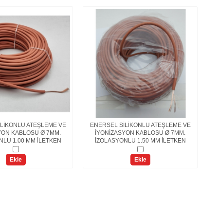
LİKONLU ATEŞLEME VE
ENERSEL SİLİKONLU ATEŞLEME VE
YON KABLOSU Ø 7MM.
İYONİZASYON KABLOSU Ø 7MM.
B
NLU 1.00 MM İLETKEN
İZOLASYONLU 1.50 MM İLETKEN
Ekle
Ekle