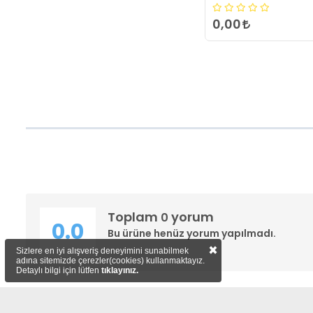
0,00
Toplam
yorum
0
0.0
Bu ürüne henüz yorum yapılmadı.
×
Sizlere en iyi alışveriş deneyimini sunabilmek
adına sitemizde çerezler(cookies) kullanmaktayız.
Detaylı bilgi için lütfen
tıklayınız.