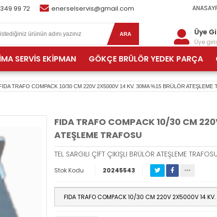
 349 99 72
enerselservis@gmail.com
ANASAYF
Üye Gi
ARA
Üye giriş
İMA SERVİS EKİPMAN
GÖKÇE BRÜLÖR YEDEK PARÇA
FIDA TRAFO COMPACK 10/30 CM 220V 2X5000V 14 KV. 30MA %15 BRÜLÖR ATEŞLEME
FIDA TRAFO COMPACK 10/30 CM 220
ATEŞLEME TRAFOSU
TEL SARGILI ÇİFT ÇIKIŞLI BRÜLÖR ATEŞLEME TRAFOS
Stok Kodu
20245543