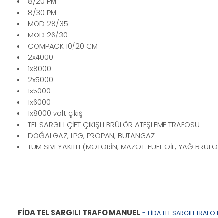
8/20 PM
8/30 PM
MOD 28/35
MOD 26/30
COMPACK 10/20 CM
2x4000
1x8000
2x5000
1x5000
1x6000
1x8000 volt çıkış
TEL SARGILI ÇİFT ÇIKIŞLI BRÜLÖR ATEŞLEME TRAFOSU
DOĞALGAZ, LPG, PROPAN, BUTANGAZ
TÜM SIVI YAKITLI (MOTORİN, MAZOT, FUEL OİL, YAĞ BRÜLÖ
FİDA TEL SARGILI TRAFO MANUEL
-
FİDA TEL SARGILI TRAFO 