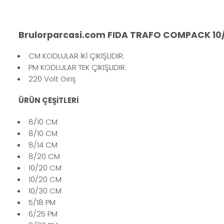
Brulorparcasi.com FIDA TRAFO COMPACK 10
CM KODLULAR İKİ ÇIKIŞLIDIR.
PM KODLULAR TEK ÇIKIŞLIDIR.
220 Volt Giriş
ÜRÜN ÇEŞİTLERİ
8/10 CM
8/10 CM
8/14 CM
8/20 CM
10/20 CM
10/20 CM
10/30 CM
5/18 PM
6/25 PM