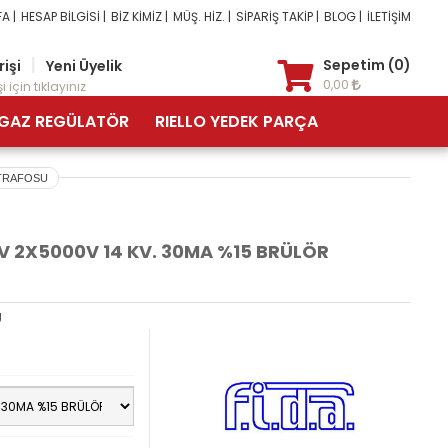
A |
HESAP BİLGİSİ |
BİZ KİMİZ |
MÜŞ. HİZ. |
SİPARİŞ TAKİP |
BLOG |
İLETİŞİM
|
Sepetim (0)
rişi
Yeni Üyelik
0,00
i için tıklayınız
GAZ REGÜLATÖR
RIELLO YEDEK PARÇA
 TRAFOSU
V 2X5000V 14 KV. 30MA %15 BRÜLÖR
U