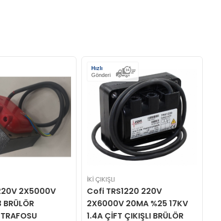
Hızlı
Gönderi
İKİ ÇIKIŞLI
İKİ ÇIKIŞLI
Cofi TRS1220 220V
Cofi TRS1030 2
2X6000V 20MA %25 17KV
2X5000V 30MA 
1.4A ÇİFT ÇIKIŞLI BRÜLÖR
A ÇİFT ÇIKIŞLI 