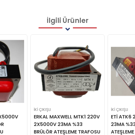
İlgili
Ürünler
İKİ ÇIKIŞLI
İKİ ÇIKIŞLI
ERKAL MAXWELL MTK1 220V
ETİ ATK6 220V 2X5000V
2X5000V 23MA %33
23MA %33 BRÜLÖR
BRÜLÖR ATEŞLEME TRAFOSU
ATEŞLEME TRAFOSU