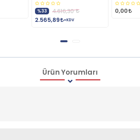
0,00
4.616,30
%33
2.565,89
+KDV
Ürün
Yorumları