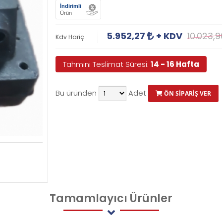
İndirimli
Ürün
5.952,27
+ KDV
10.023,
Kdv Hariç
Tahmini Teslimat Süresi:
14 - 16 Hafta
Bu üründen
Adet
ÖN SİPARİŞ VER
Tamamlayıcı
Ürünler