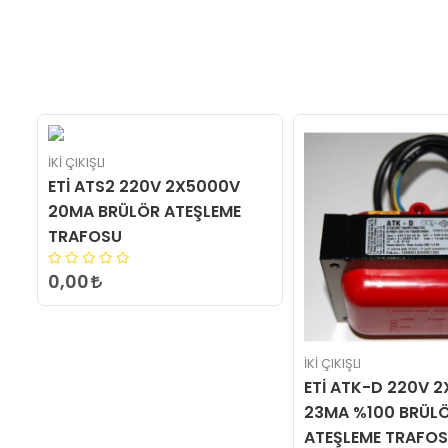
2 220V 2X5000V
RÜLÖR ATEŞLEME
U
İKİ ÇIKIŞLI
ETİ ATK-D 220V 2X5000V
23MA %100 BRÜLÖR
ATEŞLEME TRAFOSU