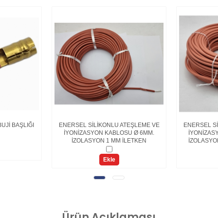
UJİ BAŞLIĞI
ENERSEL SİLİKONLU ATEŞLEME VE
ENERSEL Sİ
İYONİZASYON KABLOSU Ø 6MM.
İYONİZAS
İZOLASYON 1 MM İLETKEN
İZOLASYO
Ekle
Ürün
Açıklaması