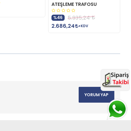
ATEŞLEME TRAFOSU
ATEŞLEME TRAF
5.935,24
4.088,72
%46
%14
2.686,24
2.939,04
+KDV
+KDV
YORUM YAP