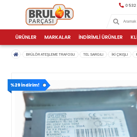
0 532
ÜRÜNLER
MARKALAR
İNDİRİMLİ ÜRÜNLER
KL
BRÜLÖR ATEŞLEME TRAFOSU
TEL SARGILI
İKİ ÇIKIŞLI
%29 İndirim!