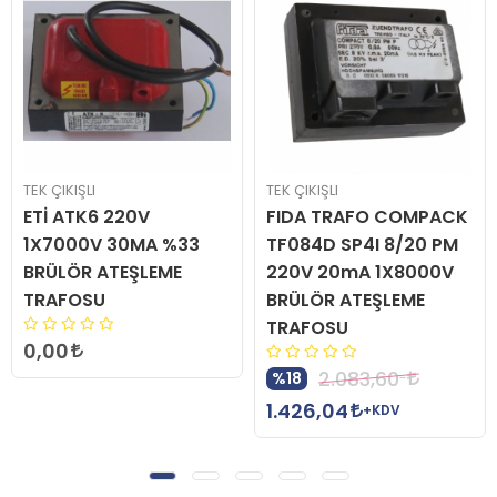
TEK ÇIKIŞLI
TEK ÇIKIŞLI
ETİ ATK6 220V
FIDA TRAFO COMPACK
1X7000V 30MA %33
TF084D SP4I 8/20 PM
BRÜLÖR ATEŞLEME
220V 20mA 1X8000V
TRAFOSU
BRÜLÖR ATEŞLEME
TRAFOSU
0,00
2.083,60
%18
1.426,04
+KDV