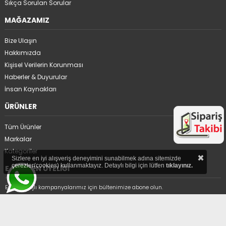
Sıkça Sorulan Sorular
MAĞAZAMIZ
Bize Ulaşın
Hakkımızda
Kişisel Verilerin Korunması
Haberler & Duyurular
İnsan Kaynakları
ÜRÜNLER
Tüm Ürünler
Markalar
Kategoriler
×
Sizlere en iyi alışveriş deneyimini sunabilmek adına sitemizde
çerezler(cookies) kullanmaktayız. Detaylı bilgi için lütfen
tıklayınız.
E-BÜLTEN ÜYELİĞİ
En avantajlı kampanyalarımız için bültenimize abone olun.
Üyelikten ayrıl