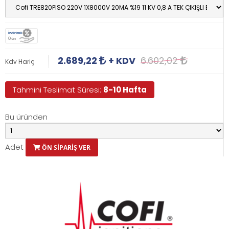
İndirimli
Ürün
2.689,22
+ KDV
6.602,02
Kdv Hariç
Tahmini Teslimat Süresi:
8-10 Hafta
Bu üründen
Adet
ÖN SİPARİŞ VER