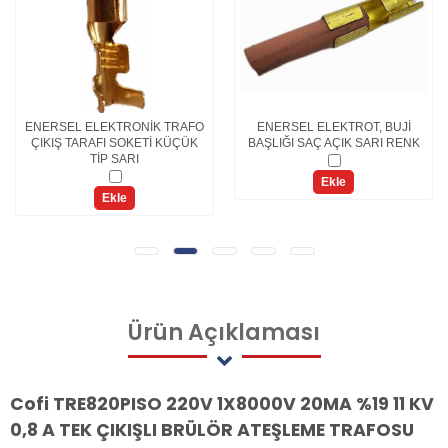
ENERSEL ELEKTRONİK TRAFO
ENERSEL ELEKTROT, BUJİ
ÇIKIŞ TARAFI SOKETİ KÜÇÜK
BAŞLIĞI SAÇ AÇIK SARI RENK
TİP SARI
Ekle
Ekle
Ürün
Açıklaması
Cofi TRE820PISO 220V 1X8000V 20MA %19 11 KV
0,8 A TEK ÇIKIŞLI BRÜLÖR ATEŞLEME TRAFOSU