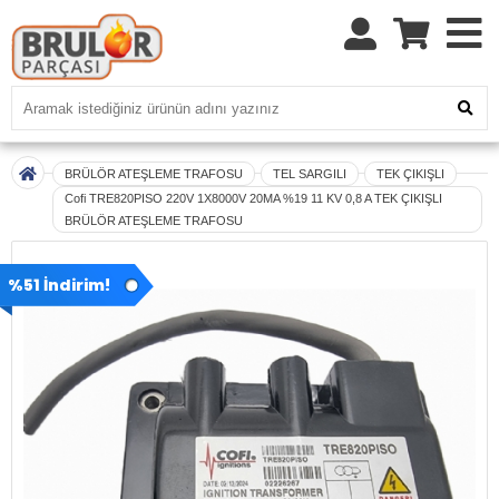
BRÜLÖR ATEŞLEME TRAFOSU
TEL SARGILI
TEK ÇIKIŞLI
Cofi TRE820PISO 220V 1X8000V 20MA %19 11 KV 0,8 A TEK ÇIKIŞLI
BRÜLÖR ATEŞLEME TRAFOSU
%51 İndirim!