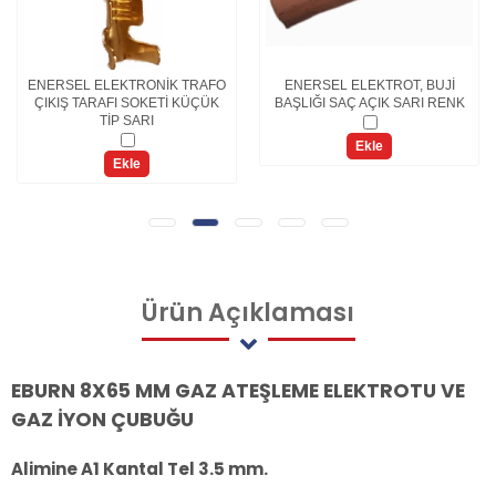
ENERSEL ELEKTRONİK TRAFO
ENERSEL ELEKTROT, BUJİ
ÇIKIŞ TARAFI SOKETİ KÜÇÜK
BAŞLIĞI SAÇ AÇIK SARI RENK
TİP SARI
Ekle
Ekle
Ürün
Açıklaması
EBURN 8X65 MM GAZ ATEŞLEME ELEKTROTU VE
GAZ İYON ÇUBUĞU
Alimine A1 Kantal Tel 3.5 mm.