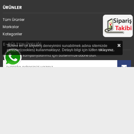
ÜRÜNLER
Tüm Ürünler
Markalar
Kategoriler
×
E-BÜLTEN ÜYELİĞİ
Sizlere en iyi alışveriş deneyimini sunabilmek adına sitemizde
çerezler(cookies) kullanmaktayız. Detaylı bilgi için lütfen
tıklayınız.
En avantajlı kampanyalarımız için bültenimize abone olun.
Üyelikten ayrıl
ADRES
Hıdırağa Mahallesi Sait Güngör Sk. No:8/1A
Çorlu/Tekirdağ