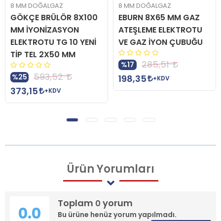
8 MM DOĞALGAZ
8 MM DOĞALGAZ
GÖKÇE BRÜLÖR 8X100
EBURN 8X65 MM GAZ
MM İYONİZASYON
ATEŞLEME ELEKTROTU
ELEKTROTU TG 10 YENİ
VE GAZ İYON ÇUBUĞU
TİP TEL 2X50 MM
285,51
%17
593,52
%25
198,35
+KDV
373,15
+KDV
Ürün
Yorumları
Toplam
yorum
0
0.0
Bu ürüne henüz yorum yapılmadı.