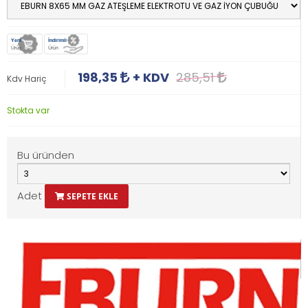
Yeni
İndirimli
Ürün
Ürün
198,35
+ KDV
285,51
Kdv Hariç
Stokta var
Bu üründen
Adet
SEPETE EKLE