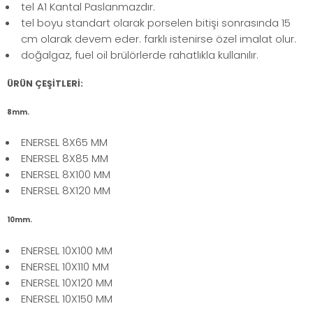
tel A1 Kantal Paslanmazdır.
tel boyu standart olarak porselen bitişi sonrasında 15
cm olarak devem eder. farklı istenirse özel imalat olur.
doğalgaz, fuel oil brülörlerde rahatlıkla kullanılır.
ÜRÜN ÇEŞİTLERİ:
8mm.
ENERSEL 8X65 MM
ENERSEL 8X85 MM
ENERSEL 8X100 MM
ENERSEL 8X120 MM
10mm.
ENERSEL 10X100 MM
ENERSEL 10X110 MM
ENERSEL 10X120 MM
ENERSEL 10X150 MM