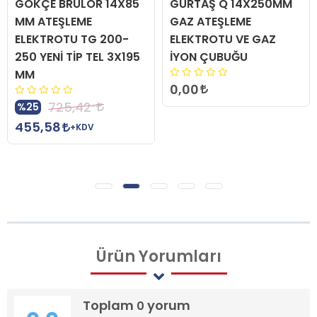
GÖKÇE BRÜLÖR 14X85
GÜRTAŞ Q 14X250MM
MM ATEŞLEME
GAZ ATEŞLEME
ELEKTROTU TG 200-
ELEKTROTU VE GAZ
250 YENİ TİP TEL 3X195
İYON ÇUBUĞU
MM
0,00
725,42
%25
455,58
+KDV
Ürün
Yorumları
Toplam
yorum
0