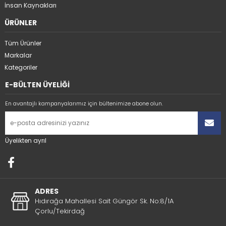
İnsan Kaynakları
ÜRÜNLER
Tüm Ürünler
Markalar
Kategoriler
E-BÜLTEN ÜYELİĞİ
En avantajlı kampanyalarımız için bültenimize abone olun.
Üyelikten ayrıl
ADRES
Hıdırağa Mahallesi Sait Güngör Sk. No:8/1A
Çorlu/Tekirdağ