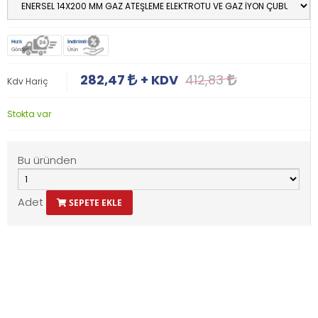
Hızlı
İndirimli
Gönderi
Ürün
282,47
+ KDV
412,83
Kdv Hariç
Stokta var
Bu üründen
Adet
SEPETE EKLE