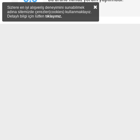
×
Sizlere en iyi alışveriş deneyimini sunabilmek
adına sitemizde çerezler(cookies) kullanmaktayız.
Detaylı bilgi için lütfen
tıklayınız.
YARDIM
MAĞAZAMIZ
Mesafeli Satış Sözleşmesi
Bize Ulaşın
Ödeme Yöntemleri
Hakkımızda
İade ve İptal İşlemleri
Kişisel Verilerin Korunması
Sıkça Sorulan Sorular
Haberler & Duyurular
İnsan Kaynakları
ADRES
Hıdırağa Mahallesi Sait Güngör Sk. No:8/1A Çorlu/Tekird