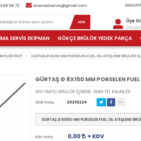
 349 99 72
enerselservis@gmail.com
ANASAYF
Üye Gi
ARA
Üye giriş
İMA SERVİS EKİPMAN
GÖKÇE BRÜLÖR YEDEK PARÇA
MM ELEKTROT
GÜRTAŞ Ø 8X150 MM PORSELEN FUEL OİL ATEŞLEME BRÜLÖR 
GÜRTAŞ Ø 8X150 MM PORSELEN FUEL
SIVI YAKITLI BRÜLÖR İÇİNDİR. 3MM TEL KALINLIĞI
Stok Kodu
20210224
0,00
+ KDV
Kdv Hariç