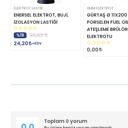
ELEKTROT LASTİK
11MM ELEKTROT
ENERSEL ELEKTROT, BUJİ,
GÜRTAŞ Ø 11X20
İZOLASYON LASTİĞİ
PORSELEN FUEL Oİ
ATEŞLEME BRÜLÖR
35,63
%19
ELEKTROTU
24,20
+KDV
0,00
Toplam
yorum
0
0.0
Bu ürüne henüz yorum yapılmadı.