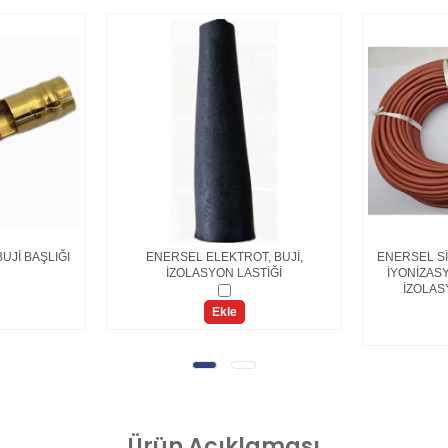
UJİ BAŞLIĞI
ENERSEL ELEKTROT, BUJİ,
ENERSEL Sİ
İZOLASYON LASTİĞİ
İYONİZAS
İZOLAS
Ekle
Ürün
Açıklaması