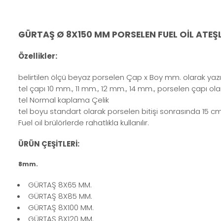
GÜRTAŞ Ø 8X150 MM PORSELEN FUEL OİL ATE
Özellikler:
belirtilen ölçü beyaz porselen Çap x Boy mm. olarak yazıl
tel çapı 10 mm., 11 mm., 12 mm., 14 mm., porselen çapı o
tel Normal kaplama Çelik
tel boyu standart olarak porselen bitişi sonrasında 15 cm 
Fuel oil brülörlerde rahatlıkla kullanılır.
ÜRÜN ÇEŞİTLERİ:
8mm.
GÜRTAŞ 8X65 MM.
GÜRTAŞ 8X85 MM.
GÜRTAŞ 8X100 MM.
GÜRTAŞ 8X120 MM.