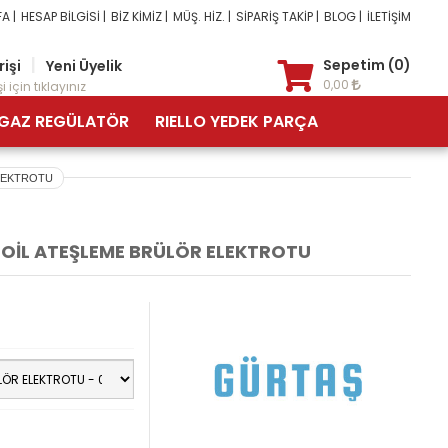
A |
HESAP BİLGİSİ |
BİZ KİMİZ |
MÜŞ. HİZ. |
SİPARİŞ TAKİP |
BLOG |
İLETİŞİM
|
Sepetim (0)
rişi
Yeni Üyelik
0,00
i için tıklayınız
GAZ REGÜLATÖR
RIELLO YEDEK PARÇA
ELEKTROTU
 OİL ATEŞLEME BRÜLÖR ELEKTROTU