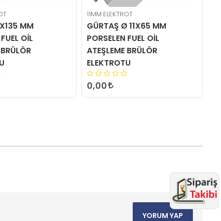
OT
11MM ELEKTROT
11
1X135 MM
GÜRTAŞ Ø 11X65 MM
E
FUEL OİL
PORSELEN FUEL OİL
P
 BRÜLÖR
ATEŞLEME BRÜLÖR
A
U
ELEKTROTU
E
0,00
1
YORUM YAP