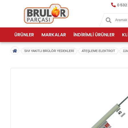
0 532
ÜRÜNLER
MARKALAR
İNDİRİMLİ ÜRÜNLER
KL
SIVI YAKITLI BRÜLÖR YEDEKLERİ
ATEŞLEME ELEKTROT
11