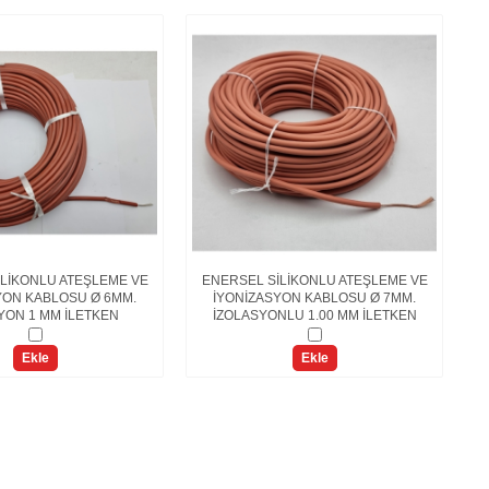
LİKONLU ATEŞLEME VE
ENERSEL SİLİKONLU ATEŞLEME VE
E
YON KABLOSU Ø 6MM.
İYONİZASYON KABLOSU Ø 7MM.
YON 1 MM İLETKEN
İZOLASYONLU 1.00 MM İLETKEN
Ekle
Ekle