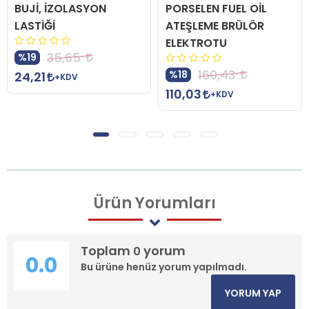
BUJİ, İZOLASYON
PORSELEN FUEL OİL
LASTİĞİ
ATEŞLEME BRÜLÖR
ELEKTROTU
35,65
%19
160,43
%18
24,21
+KDV
110,03
+KDV
Ürün
Yorumları
Toplam
yorum
0
0.0
Bu ürüne henüz yorum yapılmadı.
YORUM YAP