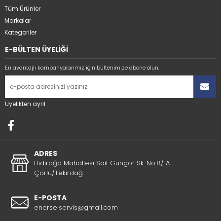
Tüm Ürünler
Markalar
Kategoriler
E-BÜLTEN ÜYELİĞİ
En avantajlı kampanyalarımız için bültenimize abone olun.
Üyelikten ayrıl
ADRES
Hıdırağa Mahallesi Sait Güngör Sk. No:8/1A
Çorlu/Tekirdağ
E-POSTA
enerselservis@gmail.com