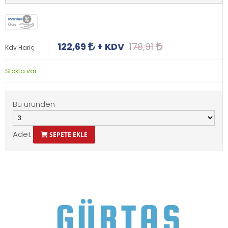
İndirimli
Ürün
122,69
+ KDV
178,91
Kdv Hariç
Stokta var
Bu üründen
Adet
SEPETE EKLE