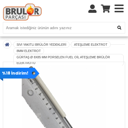
SIVI YAKITLI BRÜLÖR YEDEKLERİ
ATEŞLEME ELEKTROT
8MM ELEKTROT
GÜRTAŞ Ø 8X85 MM PORSELEN FUEL OİL ATEŞLEME BRÜLÖR
ELEKTROTU
%18 İndirim!