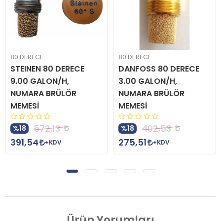
80 DERECE
80 DERECE
STEINEN 80 DERECE
DANFOSS 80 DERECE
9.00 GALON/H,
3.00 GALON/H,
NUMARA BRÜLÖR
NUMARA BRÜLÖR
MEMESİ
MEMESİ
572,13
402,53
%18
%18
391,54
275,51
+KDV
+KDV
Ürün
Yorumları