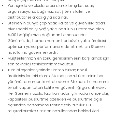
Yurt içinde ve uluslararası olarak bir şirket satış
organizasyonu, bağımsız satış temsilcileri ve
distribütörler aracılığıyla satılırlar.
Steinen'ın dünya çapındaki kalite ve güvenilirlik itibarı,
piyasadaki en iyi yağ yakıcı nozulunu üretmeye olan
%100 bağlılığımızın doğrudan bir sonucudur.
Günümüzde, hemen hemen her büyük yakıcı üreticisi
optimum yakıcı performansı elde etmek için Steinen
nozullarına güvenmektedir.
Müşterilerimizin en zorlu gereksinimlerini karşılamak için
son teknoloji tesislerimiz mevcuttur.
Tüm bileşenleri yerinde üreten birkaç nozul
üreticisinden biri olarak Steinen, nozul üretiminin her
yönünü tamamen kontrol ederek Steinen'ı bir numaralı
tercih yapan tutarlı kalite ve güvenilirliği garanti eder.
Her Steinen nozulu, fabrikamızdan çıkmadan önce akış
kapasitesi, püskürtme özellikleri ve püskürtme açısı
açısından performans testine tabi tutulur. Bu,
müşterilerimize Steinen nozullarından bekledikleri