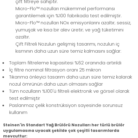
çift filtreye sahiptir.
Micro-Flo™ nozulları mükemmel performansı
garantilemek için %100 fabrikada test edilmiştir.
Micro-Flo™ nozulları NOx emisyonlarını azaltır; sessiz,
yumuşak ve kısa bir alev üretir; ve yağ tüketimini
azaltır.
Çift Filtreli Nozulun gelişmiş tasarımı, nozulun iç
kısmının daha uzun süre temiz kalmasını sağlar:
Toplam filtreleme kapasitesi %62 oranında artırıldı
İç filtre nominal filtrasyon oranı 25 mikron
Tıkanma önleyici tasarım daha uzun süre temiz kalarak
nozul ömrünün daha uzun olmasını sağlar
Tüm nozulların %100'ü filtreli elektronik ve görsel olarak
test edilmiştir
Paslanmaz çelik konstrüksiyon sayesinde sorunsuz
kullanım
Steinen'in Standart Yağ Brülörü Nozulları her türlü brülör
uygulamasına uyacak şekilde çok çeşitli tasarımlarda
mevcuttur: