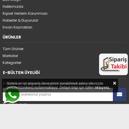
Hakkımızda
Kişisel Verilerin Korunması
Haberler & Duyurular
İnsan Kaynakları
ÜRÜNLER
Tüm Ürünler
Markalar
Kategoriler
E-BÜLTEN ÜYELİĞİ
×
En avantajlı kampanyalarımız için bültenimize abone olun.
Sizlere en iyi alışveriş deneyimini sunabilmek adına sitemizde
çerezler(cookies) kullanmaktayız. Detaylı bilgi için lütfen
tıklayınız.
Üyelikten ayrıl