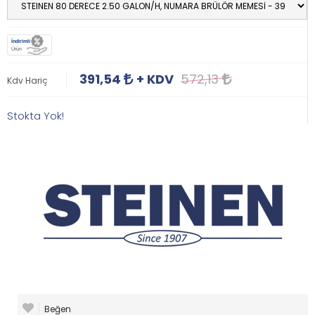
İndirimli
Ürün
391,54
+ KDV
572,13
Kdv Hariç
Stokta Yok!
Beğen