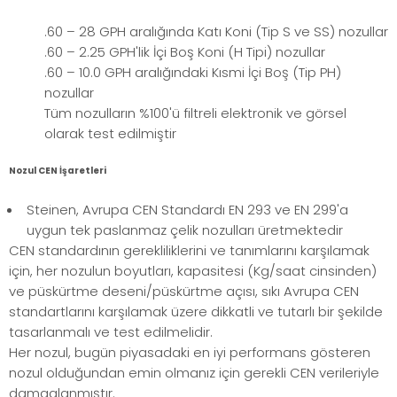
.60 – 28 GPH aralığında Katı Koni (Tip S ve SS) nozullar
.60 – 2.25 GPH'lik İçi Boş Koni (H Tipi) nozullar
.60 – 10.0 GPH aralığındaki Kısmi İçi Boş (Tip PH)
nozullar
Tüm nozulların %100'ü filtreli elektronik ve görsel
olarak test edilmiştir
Nozul CEN İşaretleri
Steinen, Avrupa CEN Standardı EN 293 ve EN 299'a
uygun tek paslanmaz çelik nozulları üretmektedir
CEN standardının gerekliliklerini ve tanımlarını karşılamak
için, her nozulun boyutları, kapasitesi (Kg/saat cinsinden)
ve püskürtme deseni/püskürtme açısı, sıkı Avrupa CEN
standartlarını karşılamak üzere dikkatli ve tutarlı bir şekilde
tasarlanmalı ve test edilmelidir.
Her nozul, bugün piyasadaki en iyi performans gösteren
nozul olduğundan emin olmanız için gerekli CEN verileriyle
damgalanmıştır.