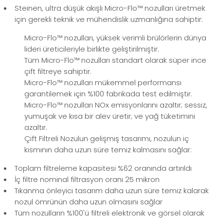
Steinen, ultra düşük akışlı Micro-Flo™ nozulları üretmek
için gerekli teknik ve mühendislik uzmanlığına sahiptir:
Micro-Flo™ nozulları, yüksek verimli brülörlerin dünya
lideri üreticileriyle birlikte geliştirilmiştir.
Tüm Micro-Flo™ nozulları standart olarak süper ince
çift filtreye sahiptir.
Micro-Flo™ nozulları mükemmel performansı
garantilemek için %100 fabrikada test edilmiştir.
Micro-Flo™ nozulları NOx emisyonlarını azaltır; sessiz,
yumuşak ve kısa bir alev üretir; ve yağ tüketimini
azaltır.
Çift Filtreli Nozulun gelişmiş tasarımı, nozulun iç
kısmının daha uzun süre temiz kalmasını sağlar:
Toplam filtreleme kapasitesi %62 oranında artırıldı
İç filtre nominal filtrasyon oranı 25 mikron
Tıkanma önleyici tasarım daha uzun süre temiz kalarak
nozul ömrünün daha uzun olmasını sağlar
Tüm nozulların %100'ü filtreli elektronik ve görsel olarak