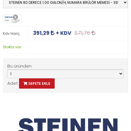
İndirimli
Ürün
391,29
+ KDV
571,76
Kdv Hariç
Stokta var
Bu üründen
Adet
SEPETE EKLE