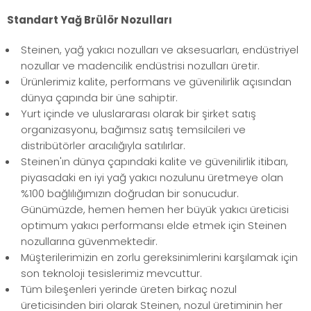
Standart Yağ Brülör Nozulları
Steinen, yağ yakıcı nozulları ve aksesuarları, endüstriyel
nozullar ve madencilik endüstrisi nozulları üretir.
Ürünlerimiz kalite, performans ve güvenilirlik açısından
dünya çapında bir üne sahiptir.
Yurt içinde ve uluslararası olarak bir şirket satış
organizasyonu, bağımsız satış temsilcileri ve
distribütörler aracılığıyla satılırlar.
Steinen'ın dünya çapındaki kalite ve güvenilirlik itibarı,
piyasadaki en iyi yağ yakıcı nozulunu üretmeye olan
%100 bağlılığımızın doğrudan bir sonucudur.
Günümüzde, hemen hemen her büyük yakıcı üreticisi
optimum yakıcı performansı elde etmek için Steinen
nozullarına güvenmektedir.
Müşterilerimizin en zorlu gereksinimlerini karşılamak için
son teknoloji tesislerimiz mevcuttur.
Tüm bileşenleri yerinde üreten birkaç nozul
üreticisinden biri olarak Steinen, nozul üretiminin her