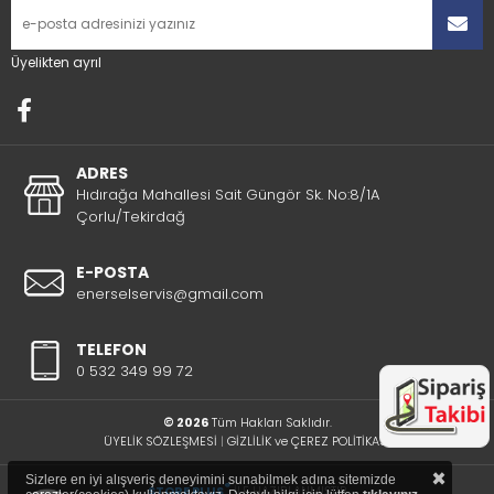
Üyelikten ayrıl
ADRES
Hıdırağa Mahallesi Sait Güngör Sk. No:8/1A
Çorlu/Tekirdağ
E-POSTA
enerselservis@gmail.com
TELEFON
0 532 349 99 72
© 2026
Tüm Hakları Saklıdır.
ÜYELİK SÖZLEŞMESİ
|
GİZLİLİK ve ÇEREZ POLİTİKASI
×
Sizlere en iyi alışveriş deneyimini sunabilmek adına sitemizde
®
STORE PLUS
İLE HAZIRLANMIŞTIR