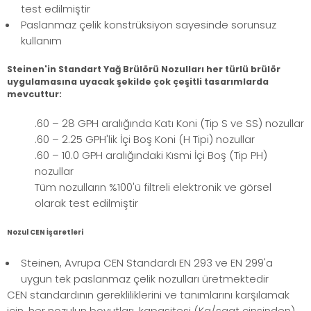
test edilmiştir
Paslanmaz çelik konstrüksiyon sayesinde sorunsuz
kullanım
Steinen'in Standart Yağ Brülörü Nozulları her türlü brülör
uygulamasına uyacak şekilde çok çeşitli tasarımlarda
mevcuttur:
.60 – 28 GPH aralığında Katı Koni (Tip S ve SS) nozullar
.60 – 2.25 GPH'lik İçi Boş Koni (H Tipi) nozullar
.60 – 10.0 GPH aralığındaki Kısmi İçi Boş (Tip PH)
nozullar
Tüm nozulların %100'ü filtreli elektronik ve görsel
olarak test edilmiştir
Nozul CEN İşaretleri
Steinen, Avrupa CEN Standardı EN 293 ve EN 299'a
uygun tek paslanmaz çelik nozulları üretmektedir
CEN standardının gerekliliklerini ve tanımlarını karşılamak
için, her nozulun boyutları, kapasitesi (Kg/saat cinsinden)