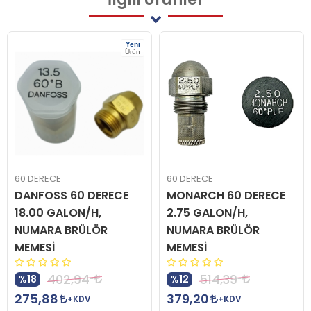
Yeni
Ürün
60 DERECE
60 DERECE
DANFOSS 60 DERECE
MONARCH 60 DERECE
18.00 GALON/H,
2.75 GALON/H,
NUMARA BRÜLÖR
NUMARA BRÜLÖR
MEMESİ
MEMESİ
402,94
514,39
%18
%12
275,88
379,20
+KDV
+KDV