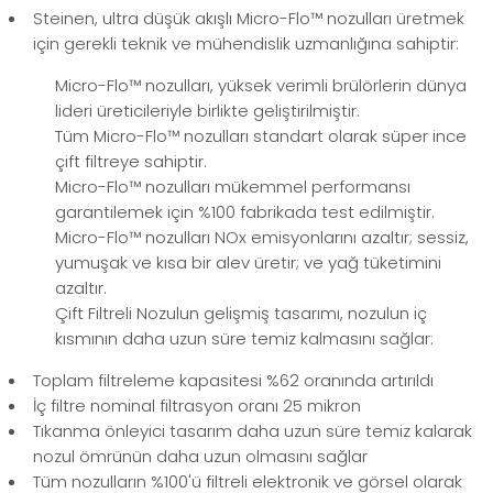
Steinen, ultra düşük akışlı Micro-Flo™ nozulları üretmek
için gerekli teknik ve mühendislik uzmanlığına sahiptir:
Micro-Flo™ nozulları, yüksek verimli brülörlerin dünya
lideri üreticileriyle birlikte geliştirilmiştir.
Tüm Micro-Flo™ nozulları standart olarak süper ince
çift filtreye sahiptir.
Micro-Flo™ nozulları mükemmel performansı
garantilemek için %100 fabrikada test edilmiştir.
Micro-Flo™ nozulları NOx emisyonlarını azaltır; sessiz,
yumuşak ve kısa bir alev üretir; ve yağ tüketimini
azaltır.
Çift Filtreli Nozulun gelişmiş tasarımı, nozulun iç
kısmının daha uzun süre temiz kalmasını sağlar:
Toplam filtreleme kapasitesi %62 oranında artırıldı
İç filtre nominal filtrasyon oranı 25 mikron
Tıkanma önleyici tasarım daha uzun süre temiz kalarak
nozul ömrünün daha uzun olmasını sağlar
Tüm nozulların %100'ü filtreli elektronik ve görsel olarak