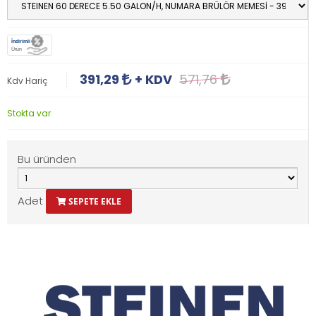
İndirimli
Ürün
391,29
+ KDV
571,76
Kdv Hariç
Stokta var
Bu üründen
Adet
SEPETE EKLE