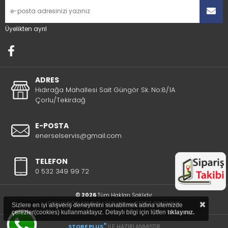
Üyelikten ayrıl
ADRES
Hıdırağa Mahallesi Sait Güngör Sk. No:8/1A
Çorlu/Tekirdağ
E-POSTA
enerselservis@gmail.com
TELEFON
0 532 349 99 72
© 2026
Tüm Hakları Saklıdır.
×
ÜYELİK SÖZLEŞMESİ
|
GİZLİLİK ve ÇEREZ POLİTİKASI
Sizlere en iyi alışveriş deneyimini sunabilmek adına sitemizde
çerezler(cookies) kullanmaktayız. Detaylı bilgi için lütfen
tıklayınız.
®
STORE PLUS
İLE HAZIRLANMIŞTIR