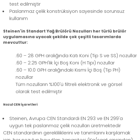
test edilmiştir
Paslanmaz çelik konstrüksiyon sayesinde sorunsuz
kullanım
Steinen'in Standart Yağ Brülörü Nozulları her türlü brülör
uygulamasına uyacak şekilde çok çeşitli tasarımlarda
mevcuttur:
.60 – 28 GPH aralığında Katı Koni (Tip S ve SS) nozullar
.60 – 2.25 GPH'lik İçi Boş Koni (H Tipi) nozullar
.60 – 10.0 GPH aralığındaki Kısmi İçi Boş (Tip PH)
nozullar
Tüm nozulların %100'ü filtreli elektronik ve görsel
olarak test edilmiştir
Nozul CEN İşaretleri
Steinen, Avrupa CEN Standardı EN 293 ve EN 299'a
uygun tek paslanmaz çelik nozulları üretmektedir
CEN standardının gerekliliklerini ve tanımlarını karşılamak
için, her nozulun boyutları, kapasitesi (Kg/saat cinsinden)