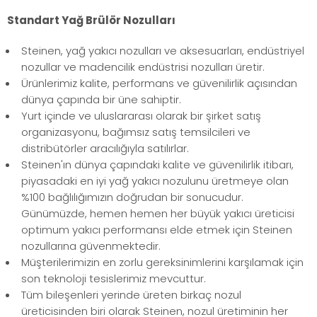
Standart Yağ Brülör Nozulları
Steinen, yağ yakıcı nozulları ve aksesuarları, endüstriyel
nozullar ve madencilik endüstrisi nozulları üretir.
Ürünlerimiz kalite, performans ve güvenilirlik açısından
dünya çapında bir üne sahiptir.
Yurt içinde ve uluslararası olarak bir şirket satış
organizasyonu, bağımsız satış temsilcileri ve
distribütörler aracılığıyla satılırlar.
Steinen'ın dünya çapındaki kalite ve güvenilirlik itibarı,
piyasadaki en iyi yağ yakıcı nozulunu üretmeye olan
%100 bağlılığımızın doğrudan bir sonucudur.
Günümüzde, hemen hemen her büyük yakıcı üreticisi
optimum yakıcı performansı elde etmek için Steinen
nozullarına güvenmektedir.
Müşterilerimizin en zorlu gereksinimlerini karşılamak için
son teknoloji tesislerimiz mevcuttur.
Tüm bileşenleri yerinde üreten birkaç nozul
üreticisinden biri olarak Steinen, nozul üretiminin her