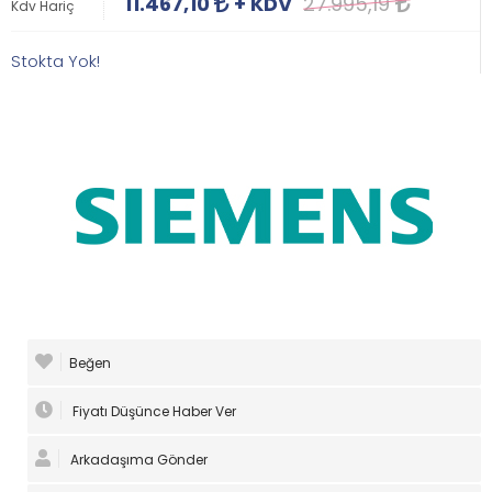
11.467,10
+ KDV
27.995,19
Kdv Hariç
Stokta Yok!
Beğen
Fiyatı Düşünce Haber Ver
Arkadaşıma Gönder