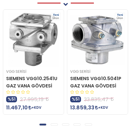
Yeni
Yeni
Ürün
Ürün
VGG SERİSİ
VGG SERİSİ
SIEMENS VGG10.2541U
SIEMENS VGG10.5041P
GAZ VANA GÖVDESİ
GAZ VANA GÖVDESİ
27.995,19
33.835,47
%51
%51
11.467,10
13.859,33
+KDV
+KDV