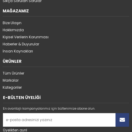
Sıkça Sorulan Sorular
MAĞAZAMIZ
Bize Ulaşın
Hakkımızda
Kişisel Verilerin Korunması
Haberler & Duyurular
İnsan Kaynakları
ÜRÜNLER
Tüm Ürünler
Markalar
Kategoriler
E-BÜLTEN ÜYELİĞİ
En avantajlı kampanyalarımız için bültenimize abone olun.
Üyelikten ayrıl