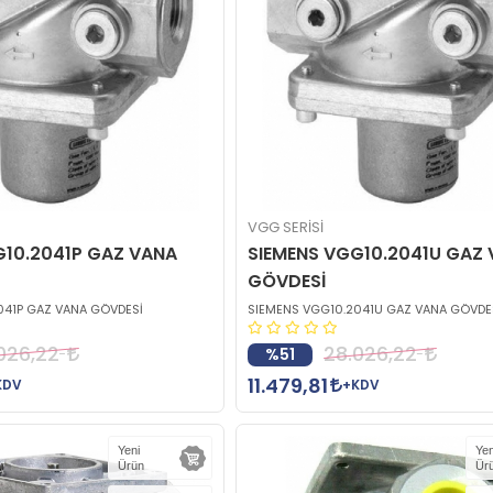
VGG SERİSİ
G10.2041P GAZ VANA
SIEMENS VGG10.2041U GAZ
GÖVDESİ
041P GAZ VANA GÖVDESİ
SIEMENS VGG10.2041U GAZ VANA GÖVDE
026,22
28.026,22
%51
11.479,81
KDV
+KDV
Yeni
Yen
Ürün
Ür