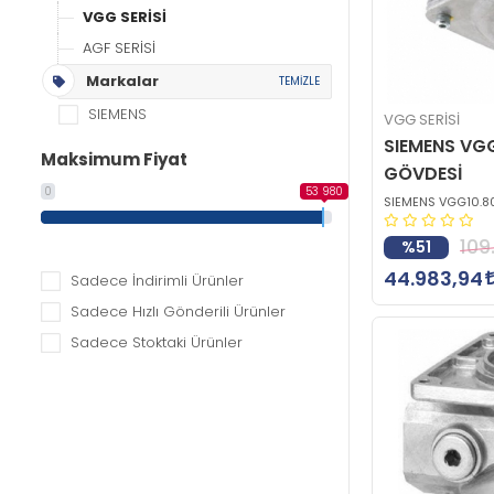
VGG SERİSİ
AGF SERİSİ
Markalar
TEMİZLE
SIEMENS
VGG SERİSİ
SIEMENS VG
Maksimum Fiyat
GÖVDESİ
0
53 980
SIEMENS VGG10.8
109
%51
44.983,94
Sadece İndirimli Ürünler
Sadece Hızlı Gönderili Ürünler
Sadece Stoktaki Ürünler