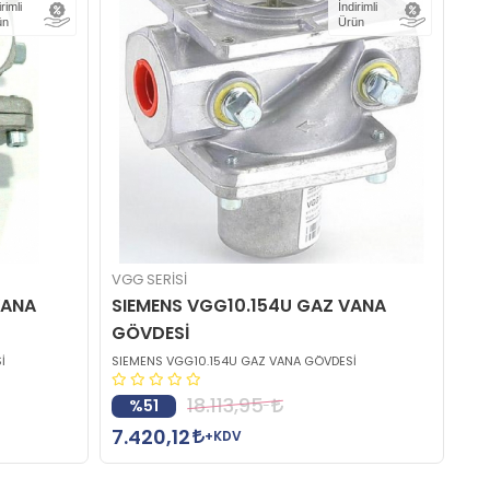
irimli
İndirimli
ün
Ürün
VGG SERİSİ
VANA
SIEMENS VGG10.154U GAZ VANA
GÖVDESİ
İ
SIEMENS VGG10.154U GAZ VANA GÖVDESİ
18.113,95
%51
7.420,12
+KDV