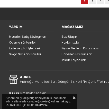
1
2
»
YARDIM
MAĞAZAMIZ
Mesafeli Satış Sözleşmesi
Bize Ulaşın
Ödeme Yöntemleri
Hakkımızda
İade ve İptal İşlemleri
Kişisel Verilerin Korunması
Sıkça Sorulan Sorular
Haberler & Duyurular
İnsan Kaynakları
ADRES
Hıdırağa Mahallesi Sait Güngör Sk. No:8/1A Çorlu/Tekird
© 2026
Tüm Hakları Saklıdır.
×
Sizlere en iyi alışveriş deneyimini sunabilmek
adına sitemizde çerezler(cookies) kullanmaktayız.
Detaylı bilgi için lütfen
tıklayınız.