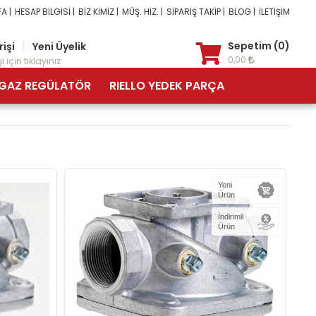
A |
HESAP BİLGİSİ |
BİZ KİMİZ |
MÜŞ. HİZ. |
SİPARİŞ TAKİP |
BLOG |
İLETİŞİM
|
Sepetim (0)
rişi
Yeni Üyelik
0,00
i için tıklayınız
GAZ REGÜLATÖR
RIELLO YEDEK PARÇA
Yeni
Ürün
İndirimli
Ürün