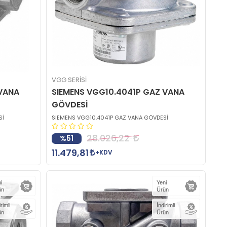
VGG SERİSİ
 VANA
SIEMENS VGG10.4041P GAZ VANA
GÖVDESİ
Sİ
SIEMENS VGG10.4041P GAZ VANA GÖVDESİ
28.026,22
%51
11.479,81
+KDV
i
Yeni
ün
Ürün
irimli
İndirimli
ün
Ürün