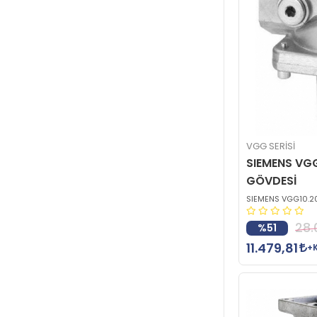
VGG SERİSİ
SIEMENS VG
GÖVDESİ
SIEMENS VGG10.2
28.
%51
11.479,81
+