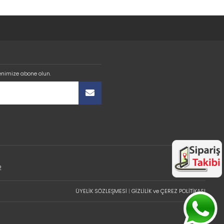
enimize abone olun.
2
ÜYELİK SÖZLEŞMESİ
|
GİZLİLİK ve ÇEREZ POLİTİKASI