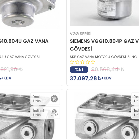
VGG SERİSİ
G10.804U GAZ VANA
SIEMENS VGG10.804P GAZ 
GÖVDESİ
04U GAZ VANA GÖVDESİ
SKP GAZ VANA MOTORU GÖVDESİ, 3 İNC , 
.821,90
90.568,44
%51
37.097,28
+KDV
+KDV
Yeni
Yen
Ürün
Ür
İndirimli
İnd
Ürün
Ür