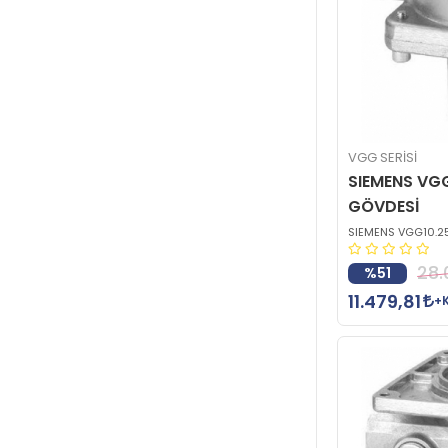
VGG SERİSİ
SIEMENS VG
GÖVDESİ
SIEMENS VGG10.2
28.
%51
11.479,81
+