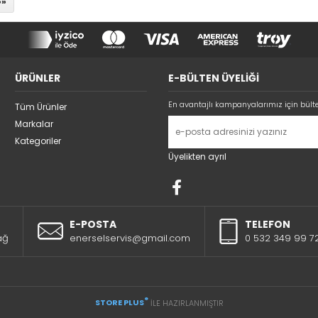
»»
ÜRÜNLER
E-BÜLTEN ÜYELİĞİ
En avantajlı kampanyalarımız için bült
Tüm Ürünler
Markalar
Kategoriler
Üyelikten ayrıl
E-POSTA
TELEFON
ağ
enerselservis@gmail.com
0 532 349 99 7
®
STORE PLUS
İLE HAZIRLANMIŞTIR