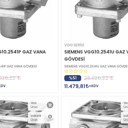
VGG SERİSİ
G10.2541P GAZ VANA
SIEMENS VGG10.2541U GAZ
GÖVDESİ
541P GAZ VANA GÖVDESİ
SIEMENS VGG10.2541U GAZ VANA GÖVDE
026,22
28.026,22
%51
11.479,81
KDV
+KDV
Yeni
Yen
Ürün
Ür
İndirimli
İnd
Ürün
Ür