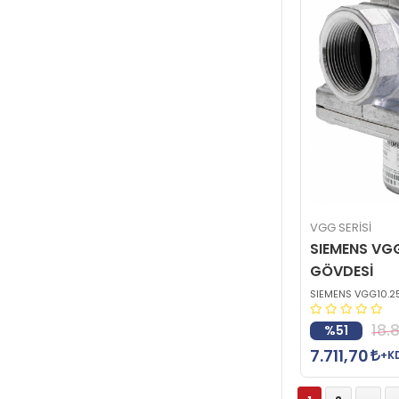
VGG SERİSİ
SIEMENS VG
GÖVDESİ
SIEMENS VGG10.2
18.
%51
7.711,70
+K