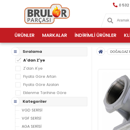
0 532
ÜRÜNLER
MARKALAR
İNDİRİMLİ ÜRÜNLER
KL
Sıralama
DOĞALGAZ 
A'dan Z'ye
Z'dan A'ye
Fiyata Göre Artan
Fiyata Göre Azalan
Eklenme Tarihine Göre
Kategoriler
VGD SERİSİ
VGF SERİSİ
AGA SERİSİ