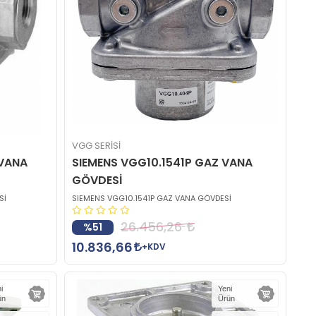
VGG SERİSİ
 VANA
SIEMENS VGG10.1541P GAZ VANA
GÖVDESİ
Sİ
SIEMENS VGG10.1541P GAZ VANA GÖVDESİ
26.456,26
%51
10.836,66
+KDV
i
Yeni
ün
Ürün