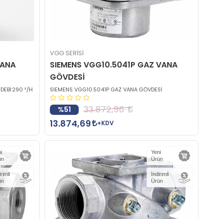
VGG SERİSİ
VANA
SIEMENS VGG10.5041P GAZ VANA
GÖVDESİ
DEBİ:290 ³/H
SIEMENS VGG10.5041P GAZ VANA GÖVDESİ
33.872,96
%51
13.874,69
+KDV
i
Yeni
ün
Ürün
irimli
İndirimli
ün
Ürün