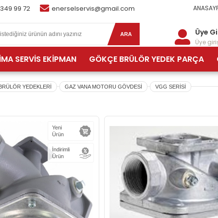
 349 99 72
enerselservis@gmail.com
ANASAYF
Üye Gi
ARA
Üye giriş
İMA SERVİS EKİPMAN
GÖKÇE BRÜLÖR YEDEK PARÇA
BRÜLÖR YEDEKLERİ
GAZ VANA MOTORU GÖVDESİ
VGG SERİSİ
Yeni
Ürün
İndirimli
Ürün