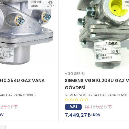
İndirimli
İnd
Ürün
Ür
VGG SERİSİ
G10.254U GAZ VANA
SIEMENS VGG10.204U GAZ 
GÖVDESİ
54U GAZ VANA GÖVDESİ
SIEMENS VGG10.204U GAZ VANA GÖVDES
826,31
18.185,25
%51
7.449,27
DV
+KDV