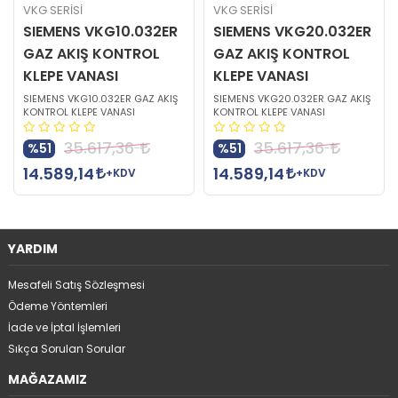
VKG SERİSİ
VKG SERİSİ
SIEMENS VKG10.032ER
SIEMENS VKG20.032ER
GAZ AKIŞ KONTROL
GAZ AKIŞ KONTROL
KLEPE VANASI
KLEPE VANASI
SIEMENS VKG10.032ER GAZ AKIŞ
SIEMENS VKG20.032ER GAZ AKIŞ
KONTROL KLEPE VANASI
KONTROL KLEPE VANASI
35.617,36
35.617,36
%51
%51
14.589,14
14.589,14
+KDV
+KDV
YARDIM
Mesafeli Satış Sözleşmesi
Ödeme Yöntemleri
İade ve İptal İşlemleri
Sıkça Sorulan Sorular
MAĞAZAMIZ