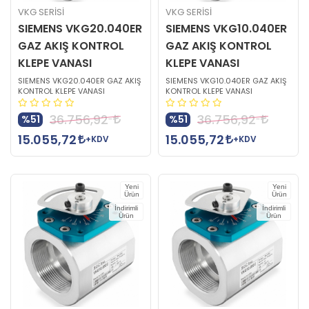
VKG SERİSİ
VKG SERİSİ
SIEMENS VKG20.040ER
SIEMENS VKG10.040ER
GAZ AKIŞ KONTROL
GAZ AKIŞ KONTROL
KLEPE VANASI
KLEPE VANASI
SIEMENS VKG20.040ER GAZ AKIŞ
SIEMENS VKG10.040ER GAZ AKIŞ
KONTROL KLEPE VANASI
KONTROL KLEPE VANASI
36.756,92
36.756,92
%51
%51
15.055,72
15.055,72
+KDV
+KDV
Yeni
Yeni
Ürün
Ürün
İndirimli
İndirimli
Ürün
Ürün