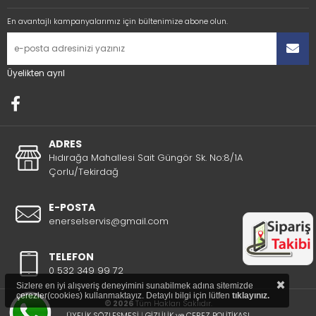
En avantajlı kampanyalarımız için bültenimize abone olun.
Üyelikten ayrıl
ADRES
Hıdırağa Mahallesi Sait Güngör Sk. No:8/1A
Çorlu/Tekirdağ
E-POSTA
enerselservis@gmail.com
TELEFON
0 532 349 99 72
×
Sizlere en iyi alışveriş deneyimini sunabilmek adına sitemizde
çerezler(cookies) kullanmaktayız. Detaylı bilgi için lütfen
tıklayınız.
© 2026
Tüm Hakları Saklıdır.
ÜYELİK SÖZLEŞMESİ
|
GİZLİLİK ve ÇEREZ POLİTİKASI