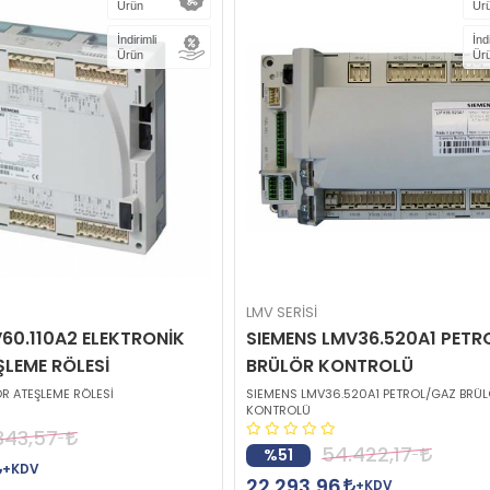
Ürün
Ür
İndirimli
İnd
Ürün
Ür
LMV SERİSİ
60.110A2 ELEKTRONİK
SIEMENS LMV36.520A1 PET
ŞLEME RÖLESİ
BRÜLÖR KONTROLÜ
R ATEŞLEME RÖLESİ
SIEMENS LMV36.520A1 PETROL/GAZ BRÜ
KONTROLÜ
343,57
54.422,17
%51
+KDV
22.293,96
+KDV