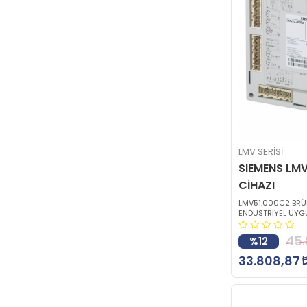
LMV SERİSİ
SIEMENS LM
CİHAZI
LMV51.000C2 BRÜL
ENDÜSTRİYEL UY
45.
%12
33.808,87