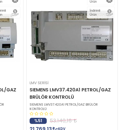
ün
Ürün
irimli
İndirimli
ün
Ürün
LMV SERİSİ
ROL/GAZ
SIEMENS LMV37.420A1 PETROL/GAZ
BRÜLÖR KONTROLÜ
LÖR
SIEMENS LMV37.420A1 PETROL/GAZ BRÜLÖR
KONTROLÜ
53.140,16
%51
21.769,13
+KDV