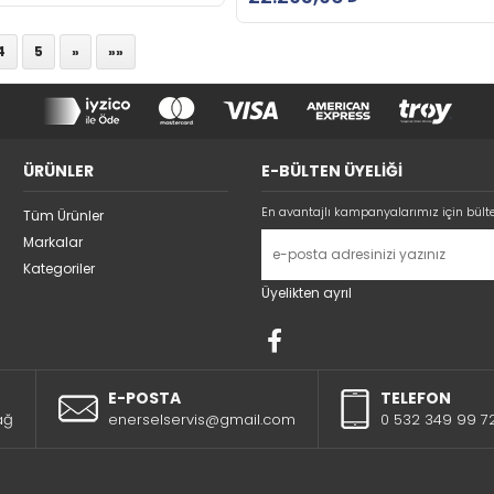
4
5
»
»»
ÜRÜNLER
E-BÜLTEN ÜYELİĞİ
En avantajlı kampanyalarımız için bült
Tüm Ürünler
Markalar
Kategoriler
Üyelikten ayrıl
E-POSTA
TELEFON
ağ
enerselservis@gmail.com
0 532 349 99 7