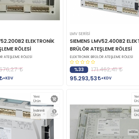
LMV SERİSİ
V52.200B2 ELEKTRONİK
SIEMENS LMV52.400B2 ELEK
ŞLEME RÖLESİ
BRÜLÖR ATEŞLEME RÖLESİ
R ATEŞLEME RÖLESİ
ELEKTRONİK BRÜLÖR ATEŞLEME RÖLESİ
.576,27
171.462,41
%33
95.293,53
+KDV
+KDV
Yeni
Yen
Ürün
Ür
İndirimli
İnd
Ürün
Ür