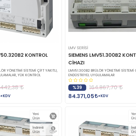
LMV SERİSİ
V50.320B2 KONTROL
SIEMENS LMV51.300B2 KON
CİHAZI
ÖR YÖNETİMİ SİSTEMİ ÇİFT YAKITLI,
LMV51.300B2 BRÜLÖR YÖNETİMİ SİSTEMİ Çİ
ULAMALAR, YÜK KONTROL
ENDÜSTRİYEL UYGULAMALAR
.442,38
164.867,70
%39
84.371,05
+KDV
+KDV
Yeni
Yen
Ürün
Ür
İndirimli
İnd
Ürün
Ür