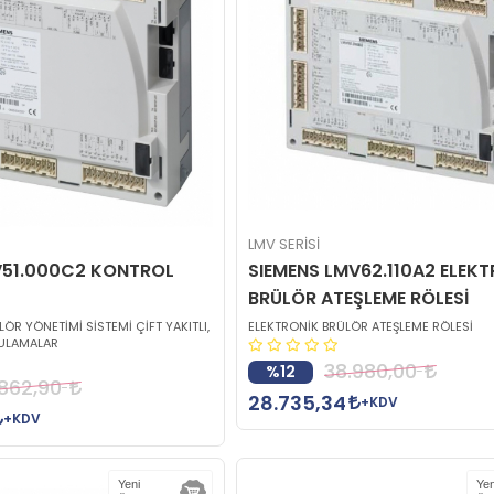
LMV SERİSİ
V51.000C2 KONTROL
SIEMENS LMV62.110A2 ELEK
BRÜLÖR ATEŞLEME RÖLESİ
ÖR YÖNETİMİ SİSTEMİ ÇİFT YAKITLI,
ELEKTRONİK BRÜLÖR ATEŞLEME RÖLESİ
GULAMALAR
38.980,00
%12
862,90
28.735,34
+KDV
+KDV
Yeni
Yen