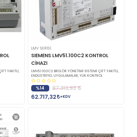
LMV SERİSİ
TROL
SIEMENS LMV51.100C2 KONTROL
CİHAZI
FT YAKITLI,
LMV51.100C2 BRÜLÖR YÖNETİMİ SİSTEMİ ÇİFT YAKITLI,
ENDÜSTRİYEL UYGULAMALAR, YÜK KONTROL
87.313,93
%14
62.717,32
+KDV
i
ün
irimli
ün