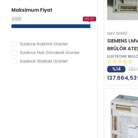
Maksimum Fiyat
2 933
165 197
LMV SERİSİ
SIEMENS LM
Sadece İndirimli Ürünler
BRÜLÖR ATE
Sadece Hızlı Gönderili Ürünler
ELEKTRONİK BRÜLÖ
Sadece Stoktaki Ürünler
191
%14
137.664,53