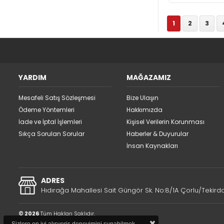
1
2
3
YARDIM
MAĞAZAMIZ
Mesafeli Satış Sözleşmesi
Bize Ulaşın
Ödeme Yöntemleri
Hakkımızda
İade ve İptal İşlemleri
Kişisel Verilerin Korunması
Sıkça Sorulan Sorular
Haberler & Duyurular
İnsan Kaynakları
ADRES
Hıdırağa Mahallesi Sait Güngör Sk. No:8/1A Çorlu/Tekird
© 2026
Tüm Hakları Saklıdır.
×