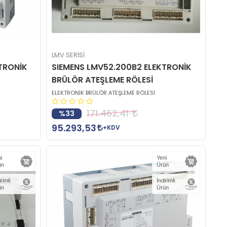
LMV SERİSİ
TRONİK
SIEMENS LMV52.200B2 ELEKTRONİK
BRÜLÖR ATEŞLEME RÖLESİ
ELEKTRONİK BRÜLÖR ATEŞLEME RÖLESİ
171.462,41
%33
95.293,53
+KDV
i
Yeni
ün
Ürün
irimli
İndirimli
ün
Ürün