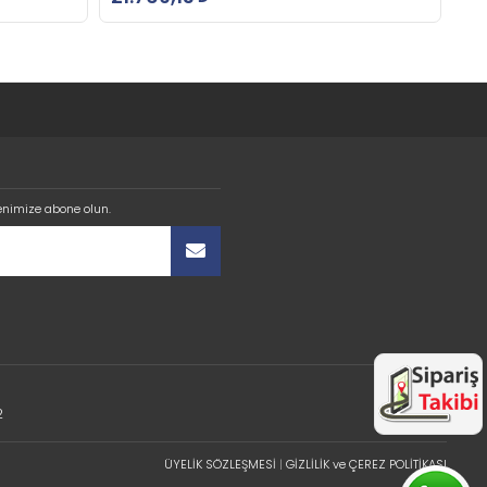
enimize abone olun.
2
ÜYELİK SÖZLEŞMESİ
|
GİZLİLİK ve ÇEREZ POLİTİKASI