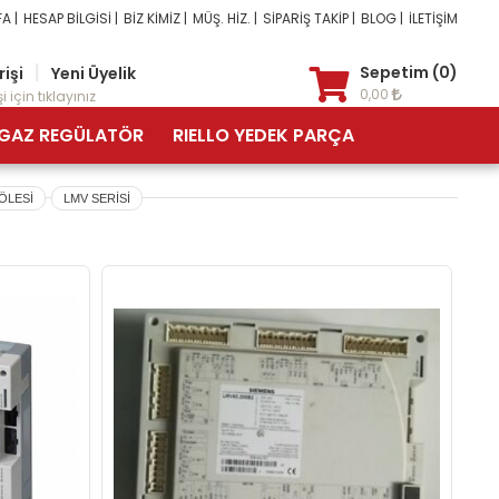
A |
HESAP BİLGİSİ |
BİZ KİMİZ |
MÜŞ. HİZ. |
SİPARİŞ TAKİP |
BLOG |
İLETİŞİM
|
Sepetim (0)
rişi
Yeni Üyelik
0,00
i için tıklayınız
GAZ REGÜLATÖR
RIELLO YEDEK PARÇA
ÖLESİ
LMV SERİSİ