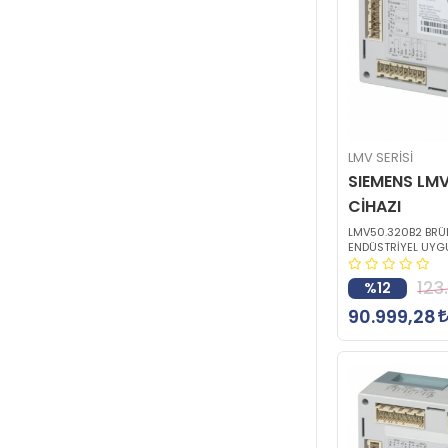
LMV SERİSİ
SIEMENS LM
CİHAZI
LMV50.320B2 BRÜL
ENDÜSTRİYEL UYG
123
%12
90.999,28