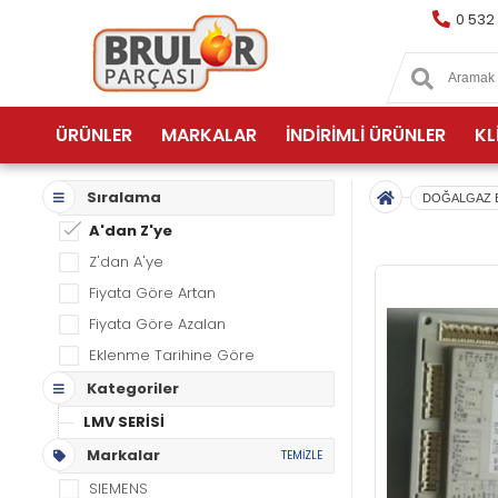
0 532
ÜRÜNLER
MARKALAR
İNDİRİMLİ ÜRÜNLER
KL
Sıralama
DOĞALGAZ 
A'dan Z'ye
Z'dan A'ye
Fiyata Göre Artan
Fiyata Göre Azalan
Eklenme Tarihine Göre
Kategoriler
LMV SERİSİ
Markalar
TEMİZLE
SIEMENS