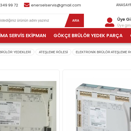
 349 99 72
enerselservis@gmail.com
ANASAYF
Üye Gi
ARA
Üye giriş
İMA SERVİS EKİPMAN
GÖKÇE BRÜLÖR YEDEK PARÇA
BRÜLÖR YEDEKLERİ
ATEŞLEME RÖLESİ
ELEKTRONİK BRÜLÖR ATEŞLEME R