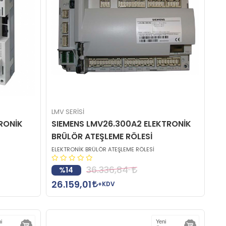
LMV SERİSİ
TRONİK
SIEMENS LMV26.300A2 ELEKTRONİK
BRÜLÖR ATEŞLEME RÖLESİ
ELEKTRONİK BRÜLÖR ATEŞLEME RÖLESİ
36.336,84
%14
26.159,01
+KDV
i
Yeni