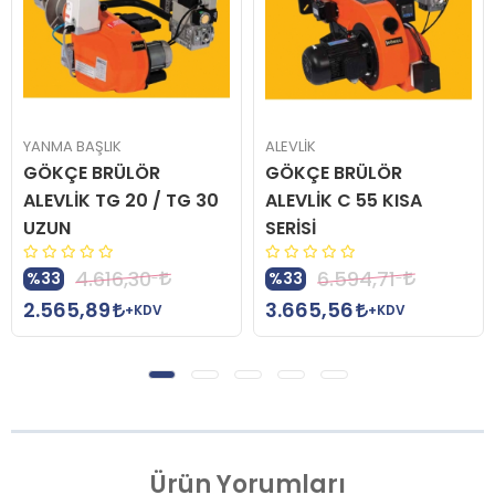
YANMA BAŞLIK
ALEVLİK
GÖKÇE BRÜLÖR
GÖKÇE BRÜLÖR
ALEVLİK TG 20 / TG 30
ALEVLİK C 55 KISA
UZUN
SERİSİ
4.616,30
6.594,71
%33
%33
2.565,89
3.665,56
+KDV
+KDV
Ürün
Yorumları