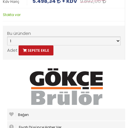
5.498,34
+ KDV
9.892,06
Kdv Hariç
Stokta var
Bu üründen
Adet
SEPETE EKLE
Beğen
Fiyatı Düşünce Haber Ver