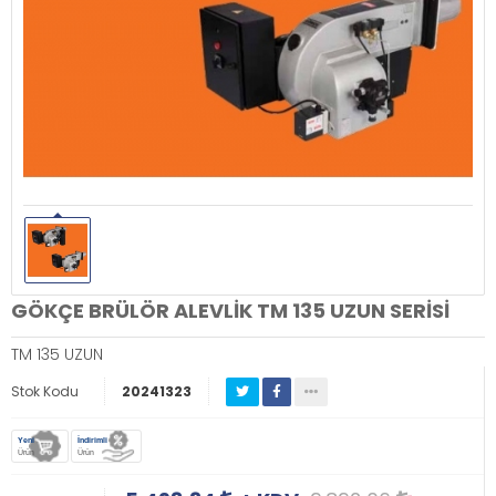
GÖKÇE BRÜLÖR ALEVLİK TM 135 UZUN SERİSİ
TM 135 UZUN
Stok Kodu
20241323
Yeni
İndirimli
Ürün
Ürün