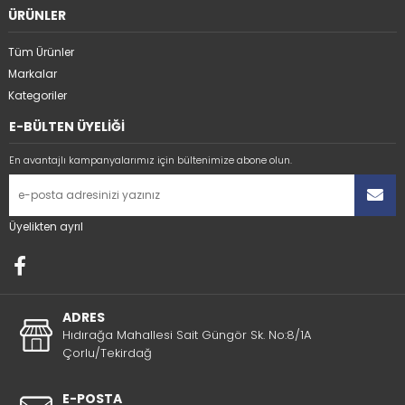
ÜRÜNLER
Tüm Ürünler
Markalar
Kategoriler
E-BÜLTEN ÜYELİĞİ
En avantajlı kampanyalarımız için bültenimize abone olun.
Üyelikten ayrıl
ADRES
Hıdırağa Mahallesi Sait Güngör Sk. No:8/1A
Çorlu/Tekirdağ
E-POSTA