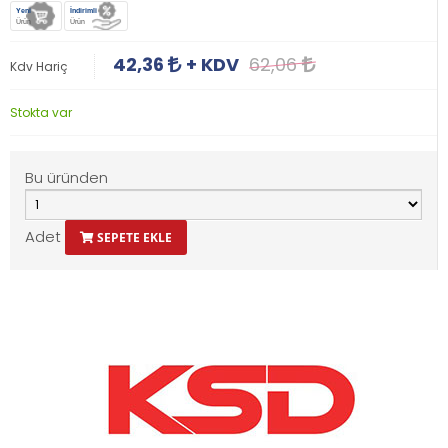
Yeni
İndirimli
Ürün
Ürün
42,36
+ KDV
62,06
Kdv Hariç
Stokta var
Bu üründen
Adet
SEPETE EKLE