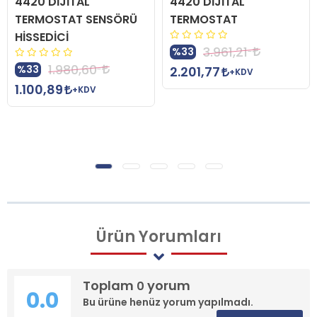
4420 DİJİTAL
4420 DİJİTAL
TERMOSTAT SENSÖRÜ
TERMOSTAT
HİSSEDİCİ
3.961,21
%33
1.980,60
%33
2.201,77
+KDV
1.100,89
+KDV
Ürün
Yorumları
Toplam
yorum
0
0.0
Bu ürüne henüz yorum yapılmadı.