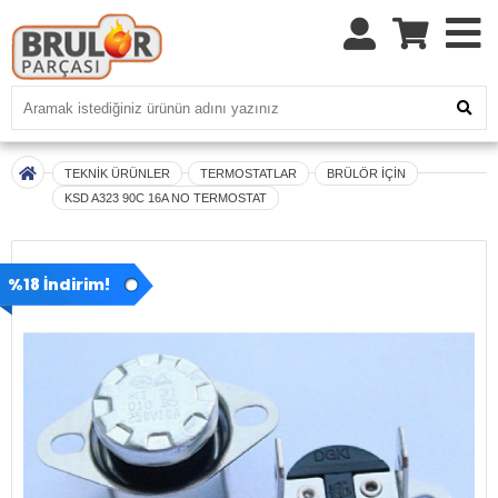
TEKNİK ÜRÜNLER
TERMOSTATLAR
BRÜLÖR İÇİN
KSD A323 90C 16A NO TERMOSTAT
%18 İndirim!