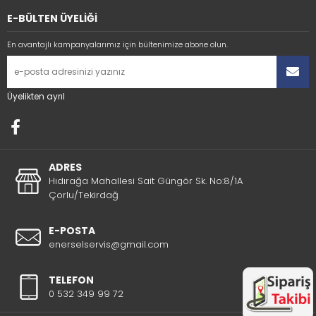
E-BÜLTEN ÜYELİĞİ
En avantajlı kampanyalarımız için bültenimize abone olun.
Üyelikten ayrıl
ADRES
Hıdırağa Mahallesi Sait Güngör Sk. No:8/1A
Çorlu/Tekirdağ
E-POSTA
enerselservis@gmail.com
TELEFON
0 532 349 99 72