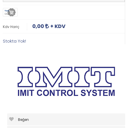
Yeni
Ürün
0,00
+ KDV
Kdv Hariç
Stokta Yok!
Beğen