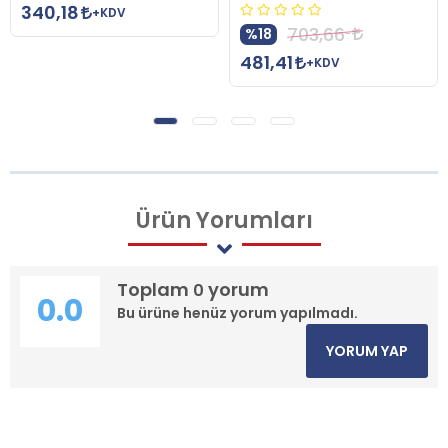
340,18
+KDV
703,66
%18
481,41
+KDV
Ürün
Yorumları
Toplam
yorum
0
0.0
Bu ürüne henüz yorum yapılmadı.
YORUM YAP