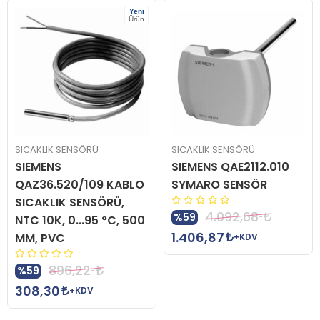
Yeni
Ürün
SICAKLIK SENSÖRÜ
SICAKLIK SENSÖRÜ
SIEMENS
SIEMENS QAE2112.010
QAZ36.520/109 KABLO
SYMARO SENSÖR
SICAKLIK SENSÖRÜ,
4.092,68
%59
NTC 10K, 0...95 °C, 500
1.406,87
MM, PVC
+KDV
896,22
%59
308,30
+KDV