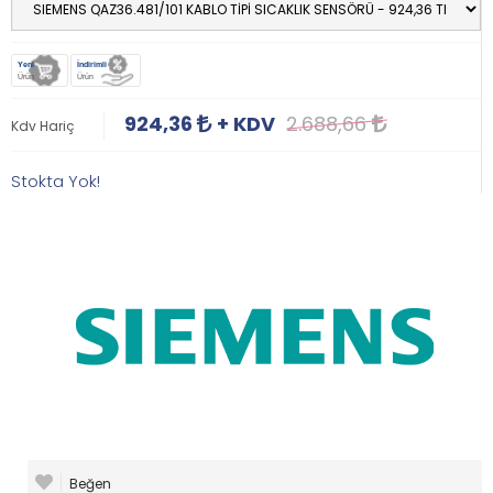
Yeni
İndirimli
Ürün
Ürün
924,36
+ KDV
2.688,66
Kdv Hariç
Stokta Yok!
Beğen