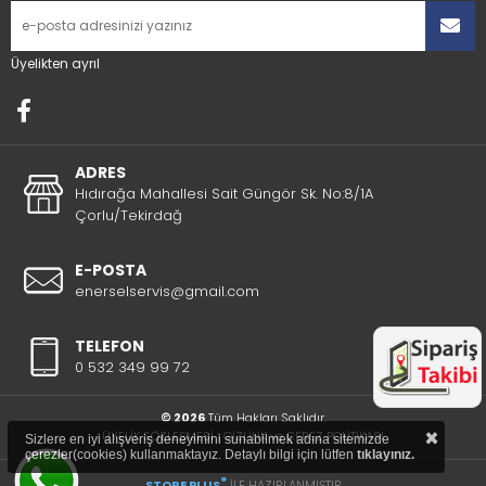
Üyelikten ayrıl
ADRES
Hıdırağa Mahallesi Sait Güngör Sk. No:8/1A
Çorlu/Tekirdağ
E-POSTA
enerselservis@gmail.com
TELEFON
0 532 349 99 72
© 2026
Tüm Hakları Saklıdır.
×
ÜYELİK SÖZLEŞMESİ
|
GİZLİLİK ve ÇEREZ POLİTİKASI
Sizlere en iyi alışveriş deneyimini sunabilmek adına sitemizde
çerezler(cookies) kullanmaktayız. Detaylı bilgi için lütfen
tıklayınız.
®
STORE PLUS
İLE HAZIRLANMIŞTIR