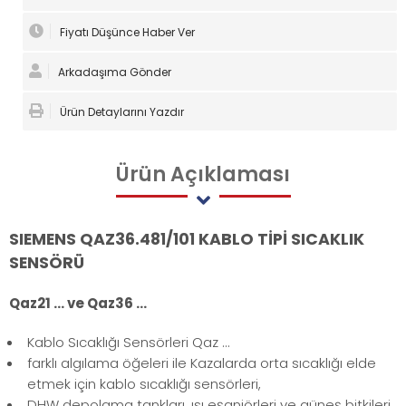
Fiyatı Düşünce Haber Ver
Arkadaşıma Gönder
Ürün Detaylarını Yazdır
Ürün
Açıklaması
SIEMENS QAZ36.481/101 KABLO TİPİ SICAKLIK
SENSÖRÜ
Qaz21 ... ve Qaz36 ...
Kablo Sıcaklığı Sensörleri Qaz ...
farklı algılama öğeleri ile Kazalarda orta sıcaklığı elde
etmek için kablo sıcaklığı sensörleri,
DHW depolama tankları, ısı eşanjörleri ve güneş bitkileri.