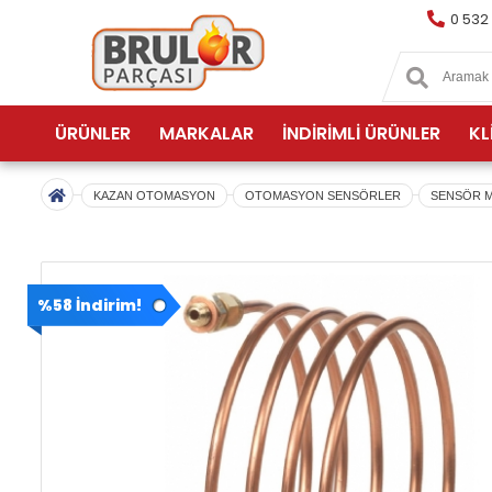
0 532
ÜRÜNLER
MARKALAR
İNDİRİMLİ ÜRÜNLER
KL
KAZAN OTOMASYON
OTOMASYON SENSÖRLER
SENSÖR M
%58 İndirim!