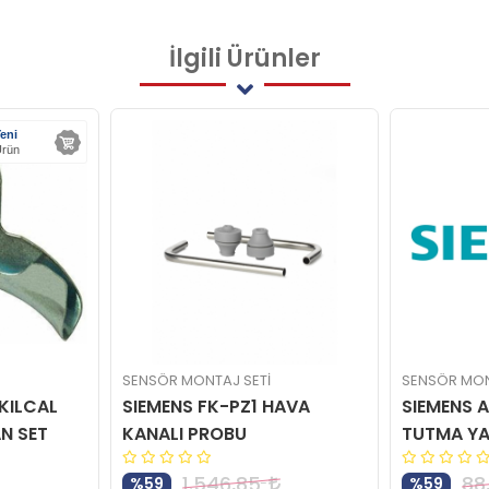
İlgili
Ürünler
eni
rün
SENSÖR MONTAJ SETİ
SENSÖR MON
 KILCAL
SIEMENS FK-PZ1 HAVA
SIEMENS A
N SET
KANALI PROBU
TUTMA YA
1.546,85
88
%59
%59