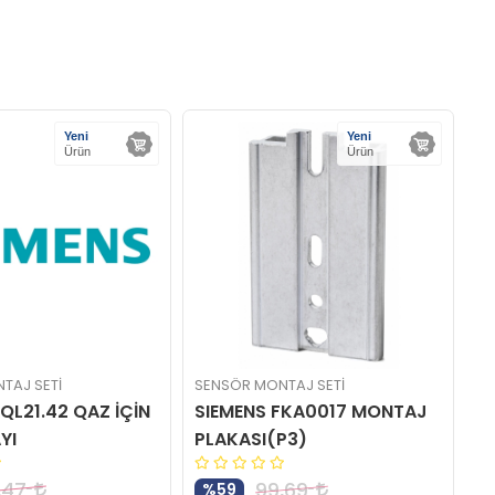
Yeni
Yeni
Ürün
Ürün
TAJ SETİ
SENSÖR MONTAJ SETİ
SE
QL21.42 QAZ İÇİN
SIEMENS FKA0017 MONTAJ
S
YI
PLAKASI(P3)
S
,47
99,69
%59