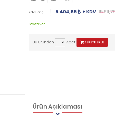
5.404,85
+ KDV
15.611,7
Kdv Hariç
Stokta var
Bu üründen
Adet
SEPETE EKLE
Ürün
Açıklaması