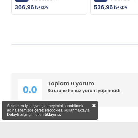
366,96
536,96
+KDV
+KDV
Toplam
yorum
0
0.0
Bu ürüne henüz yorum yapılmadı.
×
Sizlere en iyi alışveriş deneyimini sunabilmek
adına sitemizde çerezler(cookies) kullanmaktayız.
Detaylı bilgi için lütfen
tıklayınız.