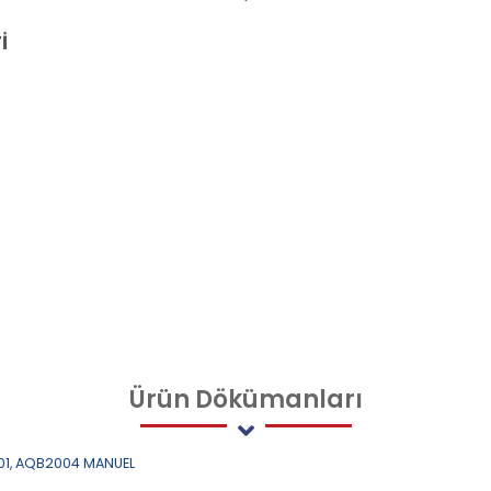
İ
Ürün
Dökümanları
01, AQB2004 MANUEL