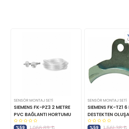
Y
Ü
SENSÖR MONTAJ SETİ
SENSÖR MONTAJ SETİ
03
SIEMENS FK-PZ3 2 METRE
SIEMENS FK-TZ1 6
PVC BAĞLANTI HORTUMU
DESTEKTEN OLUŞA
1.066,89
1.561,38
%59
%59