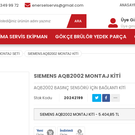
 349 99 72
enerselservis@gmail.com
ANASAYF
Üye Gi
ARA
Üye giriş
İMA SERVİS EKİPMAN
GÖKÇE BRÜLÖR YEDEK PARÇA
ONTAJ SETİ
SIEMENS AQB2002 MONTAJ KİTİ
SIEMENS AQB2002 MONTAJ KİTİ
AQB2002 BASINÇ SENSÖRÜ İÇİN BAĞLANTI KİTİ
Stok Kodu
20242199
Yeni
İndirimli
Ürün
Ürün