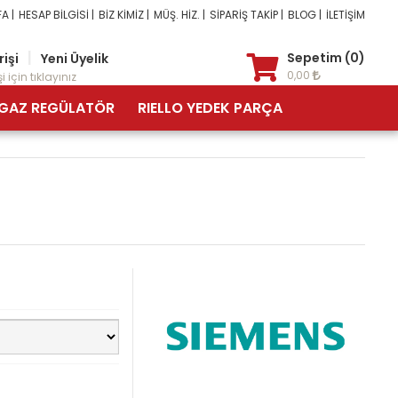
A |
HESAP BİLGİSİ |
BİZ KİMİZ |
MÜŞ. HİZ. |
SİPARİŞ TAKİP |
BLOG |
İLETİŞİM
|
Sepetim (0)
rişi
Yeni Üyelik
0,00
i için tıklayınız
GAZ REGÜLATÖR
RIELLO YEDEK PARÇA