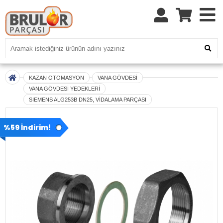
KAZAN OTOMASYON
VANA GÖVDESİ
VANA GÖVDESİ YEDEKLERİ
SIEMENS ALG253B DN25, VİDALAMA PARÇASI
%59 İndirim!