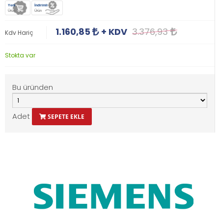
Yeni
İndirimli
Ürün
Ürün
1.160,85
+ KDV
3.376,93
Kdv Hariç
Stokta var
Bu üründen
Adet
SEPETE EKLE