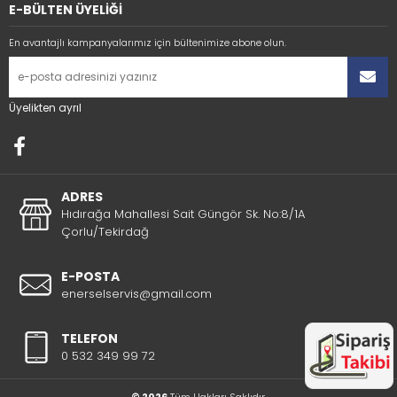
E-BÜLTEN ÜYELİĞİ
En avantajlı kampanyalarımız için bültenimize abone olun.
Üyelikten ayrıl
ADRES
Hıdırağa Mahallesi Sait Güngör Sk. No:8/1A
Çorlu/Tekirdağ
E-POSTA
enerselservis@gmail.com
TELEFON
0 532 349 99 72