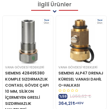
İlgili
Ürünler
Yeni
Yeni
Ürün
Ürün
VANA GÖVDESİ YEDEKLERİ
VANA GÖVDESİ YEDEKLERİ
SIEMENS 428495380
SIEMENS ALP47 DRENAJ
KOMPLE SIZDIRMAZLIK
KÜRESEL VANASI DAHİL
CONTASI, GÖVDE ÇAPI
O-HALKASI
10 MM, SİLİKON
1.059,62
%59
İÇERMEYEN GRESLİ
364,21
SIZDIRMAZLIK
+KDV