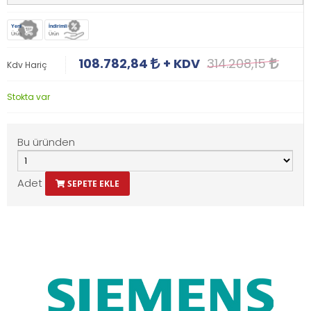
Yeni
İndirimli
Ürün
Ürün
108.782,84
+ KDV
314.208,15
Kdv Hariç
Stokta var
Bu üründen
Adet
SEPETE EKLE