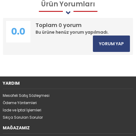
Ürün
Yorumları
Toplam
yorum
0
0.0
Bu ürüne henüz yorum yapılmadı.
YORUM YAP
YARDIM
Mesafeli Satış Sözleşmesi
Ödeme Yöntemleri
İade ve İptal İşlemleri
Sıkça Sorulan Sorular
MAĞAZAMIZ