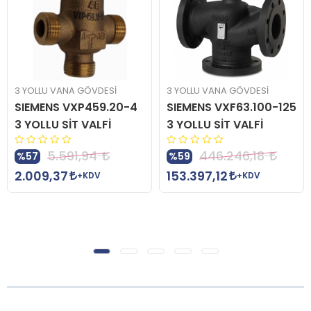
3 YOLLU VANA GÖVDESİ
3 YOLLU VANA GÖVDESİ
SIEMENS VXP459.20-4
SIEMENS VXF63.100-125
3 YOLLU SİT VALFİ
3 YOLLU SİT VALFİ
5.591,94
446.246,18
%57
%59
2.009,37
153.397,12
+KDV
+KDV