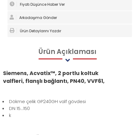
Fiyatı Düşünce Haber Ver
Arkadaşıma Gönder
Ürün Detaylarını Yazdır
Ürün
Açıklaması
Siemens, Acvatix™,
2 portlu koltuk
valfleri,
flanşlı bağlantı, PN40,
VVF61,
Dökme çelik GP240GH valf gövdesi
DN 15...150
k