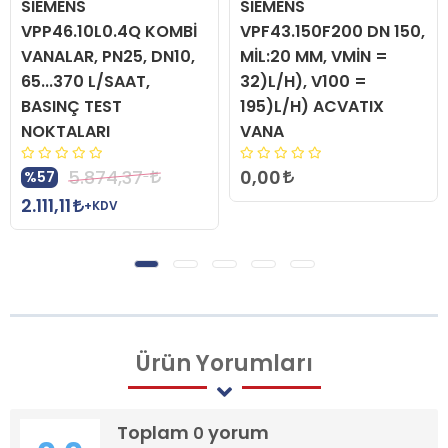
SIEMENS
SIEMENS
VPP46.10L0.4Q KOMBİ
VPF43.150F200 DN 150,
VANALAR, PN25, DN10,
MİL:20 MM, VMİN =
65...370 L/SAAT,
32)L/H), V100 =
BASINÇ TEST
195)L/H) ACVATIX
NOKTALARI
VANA
0,00
5.874,37
%57
2.111,11
+KDV
Ürün
Yorumları
Toplam
yorum
0