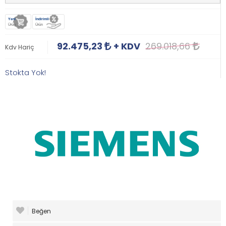
Yeni
İndirimli
Ürün
Ürün
92.475,23
+ KDV
269.018,66
Kdv Hariç
Stokta Yok!
Beğen