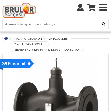
KAZAN OTOMASYON
VANA GÖVDESİ
2 YOLLU VANA GÖVDESİ
SIEMENS VVF63.80-80 PN40 DN80 2Y FLANŞLI VANA
%59 İndirim!