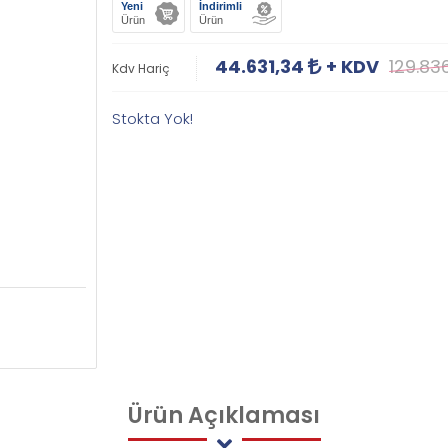
Yeni
İndirimli
Ürün
Ürün
44.631,34
+ KDV
129.83
Kdv Hariç
Stokta Yok!
Ürün
Açıklaması