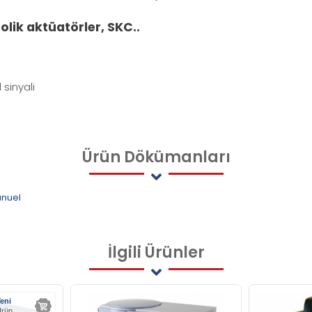
rolik aktüatörler,
SKC..
 sinyali
Ürün
Dökümanları
anuel
İlgili
Ürünler
eni
rün