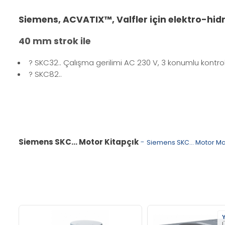
Siemens, ACVATIX™,
Valfler için elektro-hid
40 mm strok ile
? SKC32.. Çalışma gerilimi AC 230 V, 3 konumlu kontrol
? SKC82..
Siemens SKC... Motor Kitapçık
-
Siemens SKC... Motor M
Y
Ü