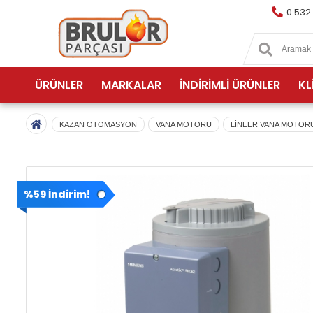
0 532
ÜRÜNLER
MARKALAR
İNDİRİMLİ ÜRÜNLER
KL
KAZAN OTOMASYON
VANA MOTORU
LİNEER VANA MOTOR
%59 İndirim!