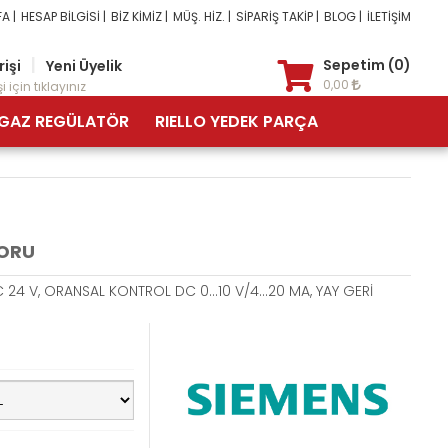
A |
HESAP BİLGİSİ |
BİZ KİMİZ |
MÜŞ. HİZ. |
SİPARİŞ TAKİP |
BLOG |
İLETİŞİM
|
Sepetim (0)
rişi
Yeni Üyelik
0,00
i için tıklayınız
GAZ REGÜLATÖR
RIELLO YEDEK PARÇA
TORU
 24 V, ORANSAL KONTROL DC 0…10 V/4…20 MA, YAY GERİ