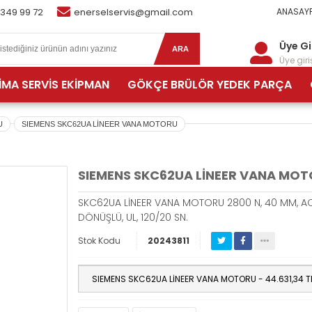
 349 99 72
enerselservis@gmail.com
ANASAYF
Üye Gi
ARA
Üye giriş
İMA SERVİS EKİPMAN
GÖKÇE BRÜLÖR YEDEK PARÇA
U
SIEMENS SKC62UA LİNEER VANA MOTORU
SIEMENS SKC62UA LİNEER VANA MO
SKC62UA LİNEER VANA MOTORU 2800 N, 40 MM, AC
DÖNÜŞLÜ, UL, 120/20 SN.
Stok Kodu
20243811