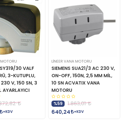
A MOTORU
LİNEER VANA MOTORU
Lİ
SSY319/30 VALF
SIEMENS SUA21/3 AC 230 V,
S
Ü, 3-KUTUPLU,
ON-OFF, 150N, 2,5 MM MİL,
V
230 V, 150 SN, 3
10 SN ACVATIX VANA
2
L AYARLAYICI
MOTORU
V
.372,82
1.863,01
%59
640,24
9
+KDV
+KDV