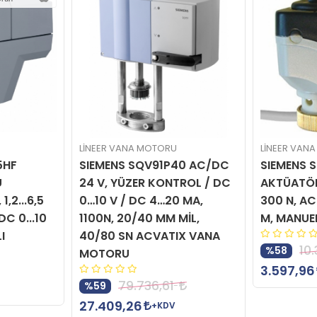
LİNEER VANA MOTORU
LİNEER VAN
5HF
SIEMENS SQV91P40 AC/DC
SIEMENS 
U
24 V, YÜZER KONTROL / DC
AKTÜATÖR
,2...6,5
0…10 V / DC 4…20 MA,
300 N, AC 
C 0...10
1100N, 20/40 MM MİL,
M, MANUE
I
40/80 SN ACVATIX VANA
10
%58
MOTORU
3.597,96
79.736,61
%59
27.409,26
+KDV