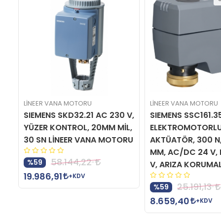
LİNEER VANA MOTORU
LİNEER VANA MOTORU
E
SIEMENS SKD32.21 AC 230 V,
SIEMENS SSC161.3
YÜZER KONTROL, 20MM MİL,
ELEKTROMOTORL
30 SN LİNEER VANA MOTORU
AKTÜATÖR, 300 N, 1
MM, AC/DC 24 V, D
58.144,22
%59
V, ARIZA KORUMAL
19.986,91
+KDV
25.191,13
%59
8.659,40
+KDV