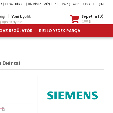
A |
HESAP BİLGİSİ |
BİZ KİMİZ |
MÜŞ. HİZ. |
SİPARİŞ TAKİP |
BLOG |
İLETİŞİM
|
Sepetim (0)
rişi
Yeni Üyelik
0,00
i için tıklayınız
GAZ REGÜLATÖR
RIELLO YEDEK PARÇA
 ÜNİTESİ
3