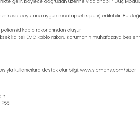
birlikte gelir, böylece doğrudan üzerine vidalanabilir Güç Modül
r her kasa boyutuna uygun montaj seti sipariş edilebilir. Bu d
ı poliamid kablo rakorlarından oluşur
a yüksek kaliteli EMC kablo rakoru Korumanın muhafazaya besle
apısıyla kullanıcılara destek olur bilgi. www.siemens.com/sizer
din
 IP55