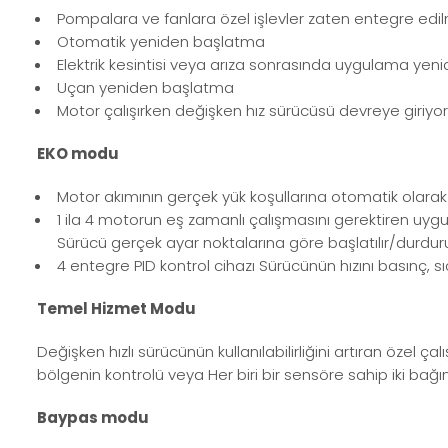
Pompalara ve fanlara özel işlevler zaten entegre edilm
Otomatik yeniden başlatma
Elektrik kesintisi veya arıza sonrasında uygulama yeni
Uçan yeniden başlatma
Motor çalışırken değişken hız sürücüsü devreye giriyor
EKO modu
Motor akımının gerçek yük koşullarına otomatik olara
1 ila 4 motorun eş zamanlı çalışmasını gerektiren uyg
Sürücü gerçek ayar noktalarına göre başlatılır/durdur
4 entegre PID kontrol cihazı Sürücünün hızını basınç, sıc
Temel Hizmet Modu
Değişken hızlı sürücünün kullanılabilirliğini artıran özel
bölgenin kontrolü veya Her biri bir sensöre sahip iki bağ
Baypas modu