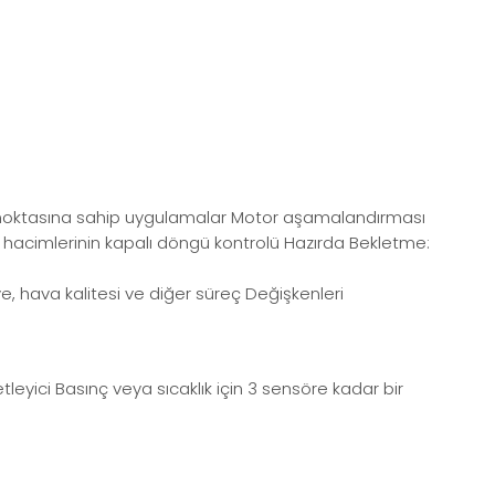
ar noktasına sahip uygulamalar Motor aşamalandırması
ş hacimlerinin kapalı döngü kontrolü Hazırda Bekletme:
iye, hava kalitesi ve diğer süreç Değişkenleri
leyici Basınç veya sıcaklık için 3 sensöre kadar bir