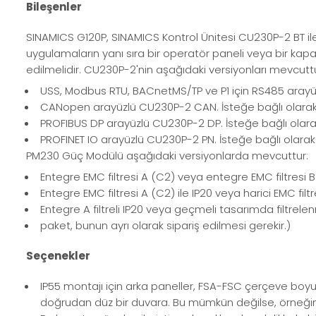
Bileşenler
SINAMICS G120P, SINAMICS Kontrol Ünitesi CU230P-2 BT i
uygulamaların yanı sıra bir operatör paneli veya bir ka
edilmelidir. CU230P-2'nin aşağıdaki versiyonları mevcuttu
USS, Modbus RTU, BACnetMS/TP ve P1 için RS485 arayüz
CANopen arayüzlü CU230P-2 CAN. İsteğe bağlı olarak s
PROFIBUS DP arayüzlü CU230P-2 DP. İsteğe bağlı olarak 
PROFINET IO arayüzlü CU230P-2 PN. İsteğe bağlı olarak s
PM230 Güç Modülü aşağıdaki versiyonlarda mevcuttur:
Entegre EMC filtresi A (C2) veya entegre EMC filtresi B 
Entegre EMC filtresi A (C2) ile IP20 veya harici EMC filtr
Entegre A filtreli IP20 veya geçmeli tasarımda filtrel
paket, bunun ayrı olarak sipariş edilmesi gerekir.)
Seçenekler
IP55 montajı için arka paneller, FSA-FSC çerçeve boy
doğrudan düz bir duvara. Bu mümkün değilse, örneğin a