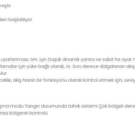
iştir
den başlatılıyor
k uyarlanması, örn. için Düşük dinamik yanıta ve sabit hız ay
ulamalar için yüke bağlı olarak, ör. Son derece dalgalanan akı
ulur
aklık, akış hızının bir fonksiyonu olarak kontrol etmek için, sev
 çalışma modu Yangın durumunda tahrik sistemi Çok bölgeli denet
ımsız bölgenin kontrolü