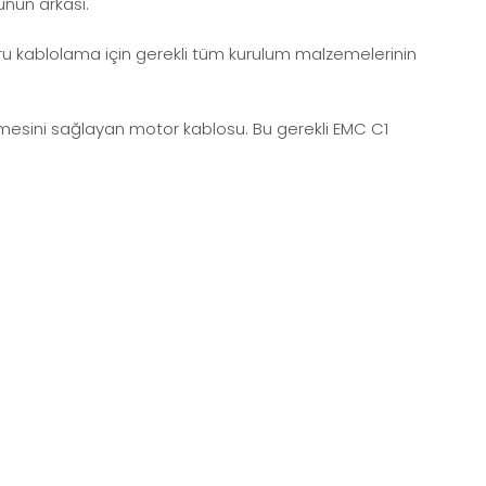
ünün arkası.
oğru kablolama için gerekli tüm kurulum malzemelerinin
nmesini sağlayan motor kablosu. Bu gerekli EMC C1