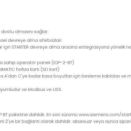
 dostu olmasını sağlar:
zel devreye alma sihirbazları
lar için STARTER devreye alma aracına entegrasyona yönelik n
na sahip operatör paneli (IOP-2-BT)
MATIC hafıza kartı (SD kart)
 A'dan C'ye kadar kasa boyutları için besleme kabloları ve m
e uyumludur ve Modbus ve USS.
P BT paketine dahildir. En son sürümü www.siemens.com/starter
2'ye bir bağlantı olarak dahildir. aksesuar veya ayrıca sipariş 