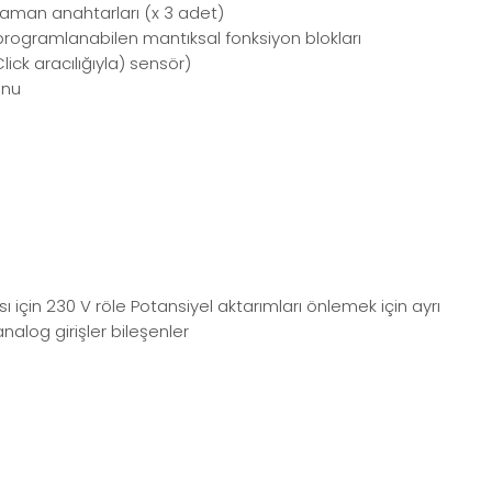
zaman anahtarları (x 3 adet)
 programlanabilen mantıksal fonksiyon blokları
ick aracılığıyla) sensör)
onu
için 230 V röle Potansiyel aktarımları önlemek için ayrı
nalog girişler bileşenler