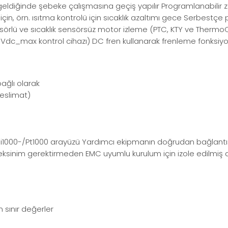
geldiğinde şebeke çalışmasına geçiş yapılır Programlanabilir 
in, örn. ısıtma kontrolü için sıcaklık azaltımı gece Serbestçe
nsörlü ve sıcaklık sensörsüz motor izleme (PTC, KTY ve ThermoCl
ı (Vdc_max kontrol cihazı) DC fren kullanarak frenleme fonksiy
ağlı olarak
eslimat)
-Ni1000-/Pt1000 arayüzü Yardımcı ekipmanın doğrudan bağlantısı 
gereksinim gerektirmeden EMC uyumlu kurulum için izole edilmiş a
 sınır değerler