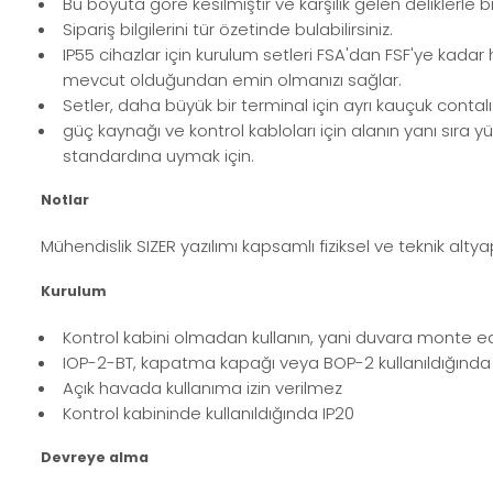
Bu boyuta göre kesilmiştir ve karşılık gelen deliklerle 
Sipariş bilgilerini tür özetinde bulabilirsiniz.
IP55 cihazlar için kurulum setleri FSA'dan FSF'ye kada
mevcut olduğundan emin olmanızı sağlar.
Setler, daha büyük bir terminal için ayrı kauçuk contal
güç kaynağı ve kontrol kabloları için alanın yanı sır
standardına uymak için.
Notlar
Mühendislik SIZER yazılımı kapsamlı fiziksel ve teknik alty
Kurulum
Kontrol kabini olmadan kullanın, yani duvara monte e
IOP-2-BT, kapatma kapağı veya BOP-2 kullanıldığında
Açık havada kullanıma izin verilmez
Kontrol kabininde kullanıldığında IP20
Devreye alma