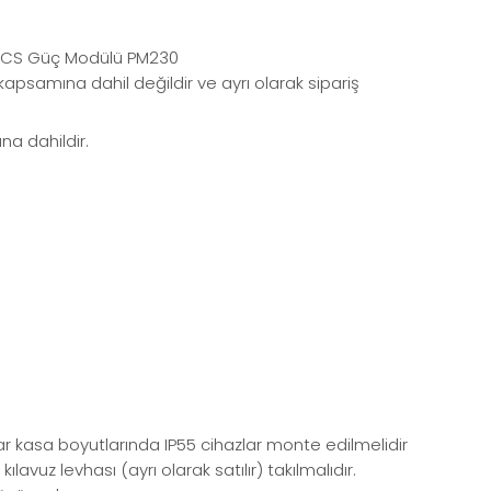
AMICS Güç Modülü PM230
psamına dahil değildir ve ayrı olarak sipariş
a dahildir.
r kasa boyutlarında IP55 cihazlar monte edilmelidir
z levhası (ayrı olarak satılır) takılmalıdır.