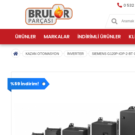
0 532
ÜRÜNLER
MARKALAR
İNDİRİMLİ ÜRÜNLER
KL
KAZAN OTOMASYON
İNVERTER
SIEMENS G120P-IOP-2-BT
%59 İndirim!