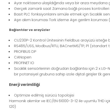
Ayar noktasına ulaşıldığında veya bir arıza meydana 
Gerçek zamanlı saat Zamana bağlı proses kontrolleri iç
Basit PLC fonksiyonlarını simüle etmek için Sıcaklık se
Aşırı akım koruması Tork izleme Aşırı gerilim korumas
Bağlantılar ve arayüzler
CU230P-2 Kontrol Ünitesinin Fieldbus arayüzü isteğe b
RS485/USS, Modbus/RTU, BACnetMS/TP, P1 (standart t
PROFIBUS DP
CANopen
PROFINET IO
Sıcaklık sensörlerinin doğrudan bağlantısı için 2 x LG
bir potansiyel grubuna sahip izole dijital girişler Ek 
Enerji verimliliği
Optimize edilmiş sürücü topolojisi
Harmonik akımlar ve IEC/EN 61000-3-12 ile uyumlu THD için
120)