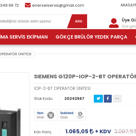
 349 99 72
enerselservis@gmail.com
ANASAYF
Üye Gi
ARA
Üye giriş
İMA SERVİS EKİPMAN
GÖKÇE BRÜLÖR YEDEK PARÇA
 OPERATÖR ÜNİTESİ
SIEMENS G120P-IOP-2-BT OPERATÖR
IOP-2-BT OPERATÖR ÜNİTESİ
Stok Kodu
20242567
Yeni
İndirimli
Ürün
Ürün
1.065,05
+ KDV
3.097,5
Kdv Hariç