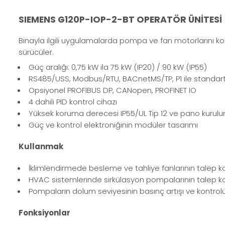
SIEMENS G120P-IOP-2-BT OPERATÖR ÜNİTESİ
Binayla ilgili uygulamalarda pompa ve fan motorlarını kon
sürücüler.
Güç aralığı: 0,75 kW ila 75 kW (IP20) / 90 kW (IP55)
RS485/USS, Modbus/RTU, BACnetMS/TP, P1 ile standar
Opsiyonel PROFIBUS DP, CANopen, PROFINET IO
4 dahili PID kontrol cihazı
Yüksek koruma derecesi IP55/UL Tip 12 ve pano kurulumu i
Güç ve kontrol elektroniğinin modüler tasarımı
Kullanmak
İklimlendirmede besleme ve tahliye fanlarının talep ko
HVAC sistemlerinde sirkülasyon pompalarının talep kon
Pompaların dolum seviyesinin basınç artışı ve kontrol
Fonksiyonlar