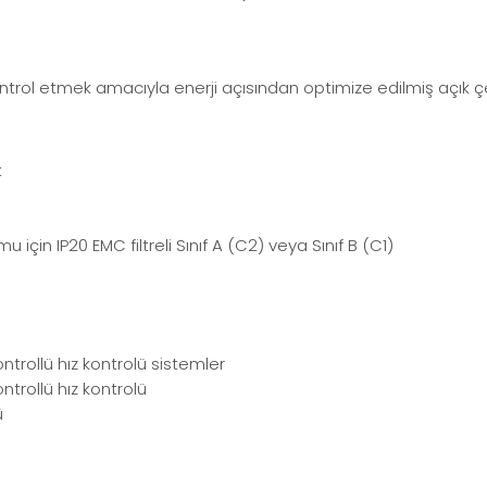
trol etmek amacıyla enerji açısından optimize edilmiş açık çev
t
çin IP20 EMC filtreli Sınıf A (C2) veya Sınıf B (C1)
ntrollü hız kontrolü sistemler
trollü hız kontrolü
ü