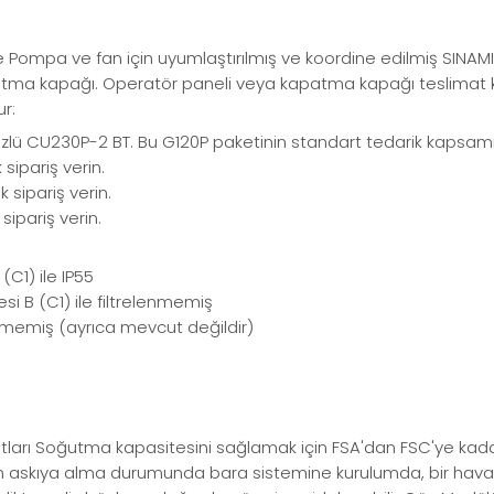
le Pompa ve fan için uyumlaştırılmış ve koordine edilmiş SIN
patma kapağı. Operatör paneli veya kapatma kapağı teslimat ka
r:
lü CU230P-2 BT. Bu G120P paketinin standart tedarik kapsamın
ipariş verin.
sipariş verin.
ipariş verin.
(C1) ile IP55
esi B (C1) ile filtrelenmemiş
enmemiş (ayrıca mevcut değildir)
utları Soğutma kapasitesini sağlamak için FSA'dan FSC'ye kada
skıya alma durumunda bara sistemine kurulumda, bir hava kılavu