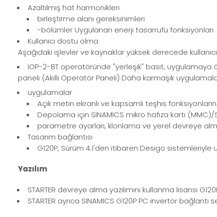
Azaltılmış hat harmonikleri
birleştirme alanı gereksinimleri
-bölümler Uygulanan enerji tasarrufu fonksiyonları
Kullanıcı dostu olma
Aşağıdaki işlevler ve kaynaklar yüksek derecede kullanıcı
IOP-2-BT operatöründe "yerleşik" basit, uygulamaya ö
paneli (Akıllı Operatör Paneli) Daha karmaşık uygulama
uygulamalar
Açık metin ekranlı ve kapsamlı teşhis fonksiyonları
Depolama için SINAMICS mikro hafıza kartı (MMC)/SI
parametre ayarları, klonlama ve yerel devreye alma
Tasarım bağlantısı
G120P, Sürüm 4.1'den itibaren Desigo sistemleriyl
Yazılım
STARTER devreye alma yazılımını kullanma lisansı G120
STARTER ayrıca SINAMICS G120P PC invertör bağlantı seti 