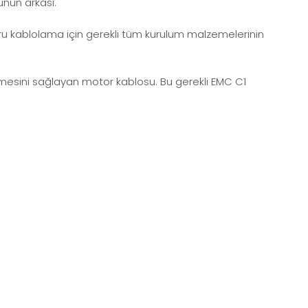
ünün arkası.
oğru kablolama için gerekli tüm kurulum malzemelerinin
nmesini sağlayan motor kablosu. Bu gerekli EMC C1