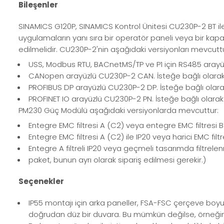
Bileşenler
SINAMICS G120P, SINAMICS Kontrol Ünitesi CU230P-2 BT i
uygulamaların yanı sıra bir operatör paneli veya bir ka
edilmelidir. CU230P-2'nin aşağıdaki versiyonları mevcuttu
USS, Modbus RTU, BACnetMS/TP ve P1 için RS485 arayüz
CANopen arayüzlü CU230P-2 CAN. İsteğe bağlı olarak s
PROFIBUS DP arayüzlü CU230P-2 DP. İsteğe bağlı olarak 
PROFINET IO arayüzlü CU230P-2 PN. İsteğe bağlı olarak s
PM230 Güç Modülü aşağıdaki versiyonlarda mevcuttur:
Entegre EMC filtresi A (C2) veya entegre EMC filtresi B 
Entegre EMC filtresi A (C2) ile IP20 veya harici EMC filtr
Entegre A filtreli IP20 veya geçmeli tasarımda filtrel
paket, bunun ayrı olarak sipariş edilmesi gerekir.)
Seçenekler
IP55 montajı için arka paneller, FSA-FSC çerçeve boy
doğrudan düz bir duvara. Bu mümkün değilse, örneğin a