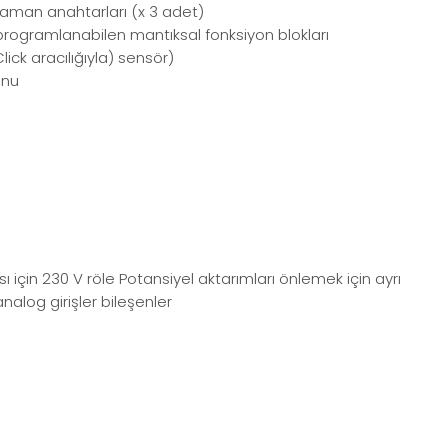
zaman anahtarları (x 3 adet)
 programlanabilen mantıksal fonksiyon blokları
ick aracılığıyla) sensör)
onu
için 230 V röle Potansiyel aktarımları önlemek için ayrı
nalog girişler bileşenler