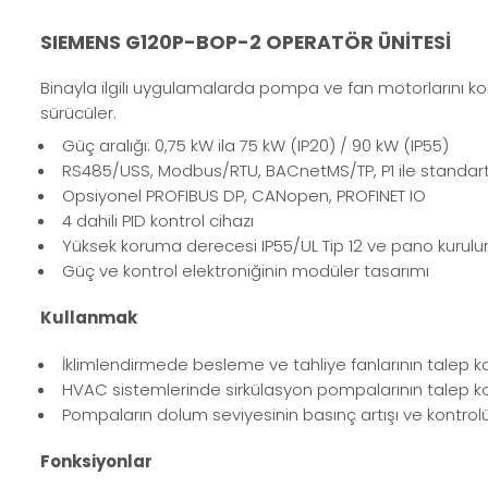
SIEMENS G120P-BOP-2 OPERATÖR ÜNİTESİ
Binayla ilgili uygulamalarda pompa ve fan motorlarını kon
sürücüler.
Güç aralığı: 0,75 kW ila 75 kW (IP20) / 90 kW (IP55)
RS485/USS, Modbus/RTU, BACnetMS/TP, P1 ile standar
Opsiyonel PROFIBUS DP, CANopen, PROFINET IO
4 dahili PID kontrol cihazı
Yüksek koruma derecesi IP55/UL Tip 12 ve pano kurulumu i
Güç ve kontrol elektroniğinin modüler tasarımı
Kullanmak
İklimlendirmede besleme ve tahliye fanlarının talep ko
HVAC sistemlerinde sirkülasyon pompalarının talep kon
Pompaların dolum seviyesinin basınç artışı ve kontrol
Fonksiyonlar