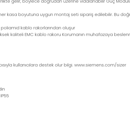
birlikte gelir, böylece doğrudan üzerine vidalanabilir Güç Modül
r her kasa boyutuna uygun montaj seti sipariş edilebilir. Bu d
ı poliamid kablo rakorlarından oluşur
a yüksek kaliteli EMC kablo rakoru Korumanın muhafazaya besle
apısıyla kullanıcılara destek olur bilgi. www.siemens.com/sizer
din
 IP55