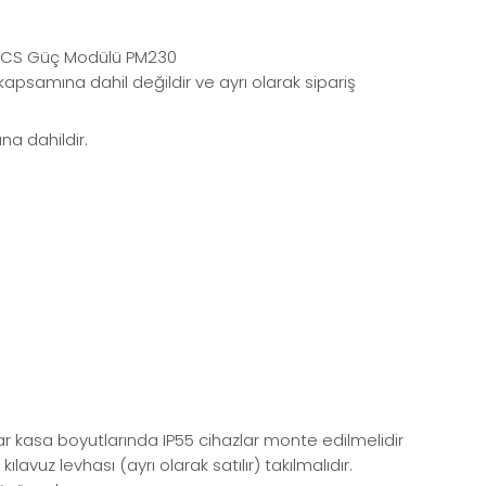
AMICS Güç Modülü PM230
psamına dahil değildir ve ayrı olarak sipariş
a dahildir.
r kasa boyutlarında IP55 cihazlar monte edilmelidir
z levhası (ayrı olarak satılır) takılmalıdır.