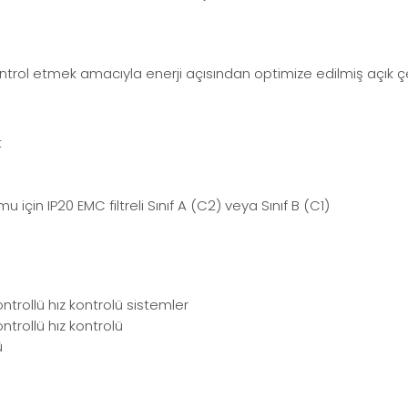
trol etmek amacıyla enerji açısından optimize edilmiş açık çev
t
çin IP20 EMC filtreli Sınıf A (C2) veya Sınıf B (C1)
ntrollü hız kontrolü sistemler
trollü hız kontrolü
ü