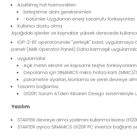
Azaltılmış hat harmonikleri
birleştirme alanı gereksinimleri
-bölümler Uygulanan enerji tasarrufu fonksiyonları
Kullanıcı dostu olma
Aşağıdaki işlevler ve kaynaklar yüksek derecede kullanıcı
IOP-2-BT operatöründe "yerleşik" basit, uygulamaya ö
paneli (Akıllı Operatör Paneli) Daha karmaşık uygulama
uygulamalar
Açık metin ekranlı ve kapsamlı teşhis fonksiyonları
Depolama için SINAMICS mikro hafıza kartı (MMC)/SI
parametre ayarları, klonlama ve yerel devreye alma
Tasarım bağlantısı
G120P, Sürüm 4.1'den itibaren Desigo sistemleriyl
Yazılım
STARTER devreye alma yazılımını kullanma lisansı G120
STARTER ayrıca SINAMICS G120P PC invertör bağlantı seti 