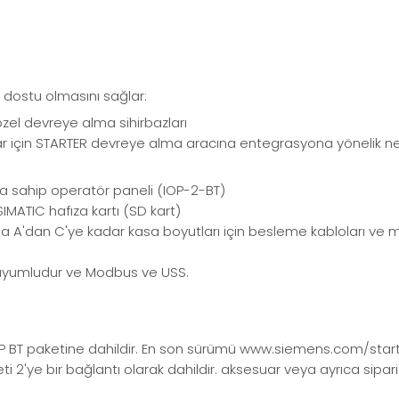
 dostu olmasını sağlar:
zel devreye alma sihirbazları
lar için STARTER devreye alma aracına entegrasyona yönelik n
na sahip operatör paneli (IOP-2-BT)
MATIC hafıza kartı (SD kart)
 A'dan C'ye kadar kasa boyutları için besleme kabloları ve m
e uyumludur ve Modbus ve USS.
P BT paketine dahildir. En son sürümü www.siemens.com/starter
2'ye bir bağlantı olarak dahildir. aksesuar veya ayrıca sipariş 