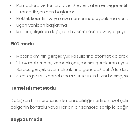
Pompalara ve fanlara özel işlevler zaten entegre edilm
Otomatik yeniden başlatma
Elektrik kesintisi veya arıza sonrasında uygulama yeni
Uçan yeniden başlatma
Motor çalışırken değişken hız sürücüsü devreye giriyor
EKO modu
Motor akımının gerçek yük koşullarına otomatik olara
1 ila 4 motorun eş zamanlı çalışmasını gerektiren uyg
Sürücü gerçek ayar noktalarına göre başlatılır/durdur
4 entegre PID kontrol cihazı Sürücünün hızını basınç, sıc
Temel Hizmet Modu
Değişken hızlı sürücünün kullanılabilirliğini artıran özel
bölgenin kontrolü veya Her biri bir sensöre sahip iki bağ
Baypas modu