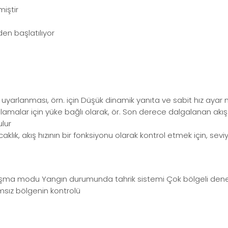
iştir
den başlatılıyor
k uyarlanması, örn. için Düşük dinamik yanıta ve sabit hız ay
ulamalar için yüke bağlı olarak, ör. Son derece dalgalanan akı
ulur
aklık, akış hızının bir fonksiyonu olarak kontrol etmek için, sev
 çalışma modu Yangın durumunda tahrik sistemi Çok bölgeli denet
ımsız bölgenin kontrolü