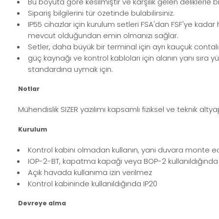
Bu boyuta göre kesilmiştir ve karşılık gelen deliklerle 
Sipariş bilgilerini tür özetinde bulabilirsiniz.
IP55 cihazlar için kurulum setleri FSA'dan FSF'ye kada
mevcut olduğundan emin olmanızı sağlar.
Setler, daha büyük bir terminal için ayrı kauçuk contal
güç kaynağı ve kontrol kabloları için alanın yanı sır
standardına uymak için.
Notlar
Mühendislik SIZER yazılımı kapsamlı fiziksel ve teknik alty
Kurulum
Kontrol kabini olmadan kullanın, yani duvara monte e
IOP-2-BT, kapatma kapağı veya BOP-2 kullanıldığında
Açık havada kullanıma izin verilmez
Kontrol kabininde kullanıldığında IP20
Devreye alma