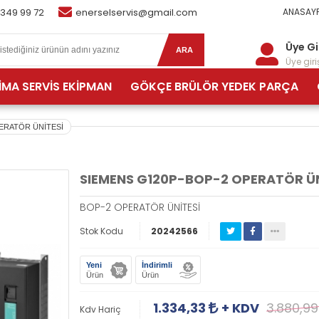
 349 99 72
enerselservis@gmail.com
ANASAYF
Üye Gi
ARA
Üye giriş
İMA SERVİS EKİPMAN
GÖKÇE BRÜLÖR YEDEK PARÇA
ERATÖR ÜNİTESİ
SIEMENS G120P-BOP-2 OPERATÖR ÜN
BOP-2 OPERATÖR ÜNİTESİ
Stok Kodu
20242566
Yeni
İndirimli
Ürün
Ürün
1.334,33
+ KDV
3.880,9
Kdv Hariç