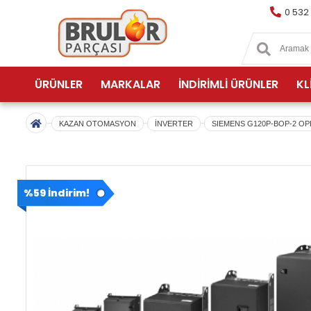
0 532
ÜRÜNLER
MARKALAR
İNDİRİMLİ ÜRÜNLER
KL
KAZAN OTOMASYON
İNVERTER
SIEMENS G120P-BOP-2 OP
%59 İndirim!