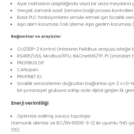
Ayar noktasına ulaşıldığında veya bir arıza meydana 
Gerçek zamanlı saat Zamana bağlı proses kontrolleri iç
Basit PLC fonksiyonlarını simüle etmek için Sıcaklık se
Aşırı akım koruması Tork izleme Aşırı gerilim korumas
Bağlantılar ve arayüzler
CU230P-2 Kontrol Ünitesinin Fieldbus arayüzü isteğe b
RS485/USS, Modbus/RTU, BACnetMS/TP, P1 (standart t
PROFIBUS DP
CANopen
PROFINET IO
Sıcaklık sensörlerinin doğrudan bağlantısı için 2 x LG
bir potansiyel grubuna sahip izole dijital girişler Ek 
Enerji verimliliği
Optimize edilmiş sürücü topolojisi
Harmonik akımlar ve IEC/EN 61000-3-12 ile uyumlu THD için
120)