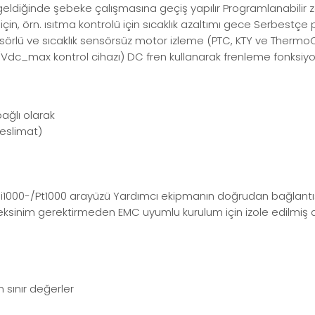
geldiğinde şebeke çalışmasına geçiş yapılır Programlanabilir 
in, örn. ısıtma kontrolü için sıcaklık azaltımı gece Serbestçe
nsörlü ve sıcaklık sensörsüz motor izleme (PTC, KTY ve ThermoCl
ı (Vdc_max kontrol cihazı) DC fren kullanarak frenleme fonksiy
ağlı olarak
eslimat)
-Ni1000-/Pt1000 arayüzü Yardımcı ekipmanın doğrudan bağlantısı 
gereksinim gerektirmeden EMC uyumlu kurulum için izole edilmiş a
 sınır değerler