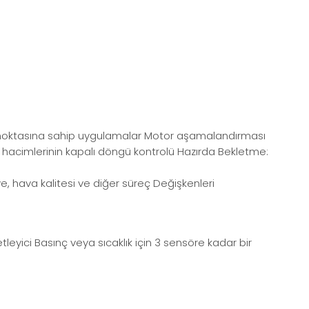
ar noktasına sahip uygulamalar Motor aşamalandırması
ş hacimlerinin kapalı döngü kontrolü Hazırda Bekletme:
iye, hava kalitesi ve diğer süreç Değişkenleri
leyici Basınç veya sıcaklık için 3 sensöre kadar bir