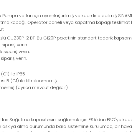
le Pompa ve fan için uyumlaştırılmış ve koordine edilmiş SIN
patma kapağı. Operatör paneli veya kapatma kapağı teslimat ka
r:
lü CU230P-2 BT. Bu G120P paketinin standart tedarik kapsamın
ipariş verin.
sipariş verin.
ipariş verin.
(C1) ile IP55
esi B (C1) ile filtrelenmemiş
enmemiş (ayrıca mevcut değildir)
utları Soğutma kapasitesini sağlamak için FSA'dan FSC'ye kada
skıya alma durumunda bara sistemine kurulumda, bir hava kılavu