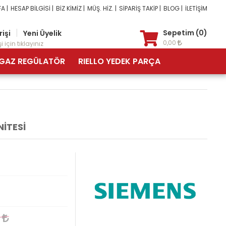
A |
HESAP BİLGİSİ |
BİZ KİMİZ |
MÜŞ. HİZ. |
SİPARİŞ TAKİP |
BLOG |
İLETİŞİM
|
Sepetim (0)
rişi
Yeni Üyelik
0,00
i için tıklayınız
GAZ REGÜLATÖR
RIELLO YEDEK PARÇA
İTESİ
9