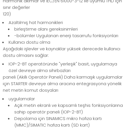
Harmonik akımlar ve IEC/EN 61000-3-12 ile uyumlu THD için
sınır değerler
120)
Azaltılmış hat harmonikleri
birleştirme alanı gereksinimleri
-bölümler Uygulanan enerji tasarrufu fonksiyonları
Kullanıcı dostu olma
Aşağıdaki işlevler ve kaynaklar yüksek derecede kullanıcı
dostu olmasını sağlar:
IOP-2-BT operatöründe "yerleşik" basit, uygulamaya
özel devreye alma sihirbazları
paneli (Akıllı Operatör Paneli) Daha karmaşık uygulamalar
için STARTER devreye alma aracına entegrasyona yönelik
net metin komut dosyaları
uygulamalar
Açık metin ekranlı ve kapsamlı teşhis fonksiyonlarına
sahip operatör paneli (IOP-2-BT)
Depolama için SINAMICS mikro hafıza kartı
(MMC)/SIMATIC hafıza kartı (SD kart)