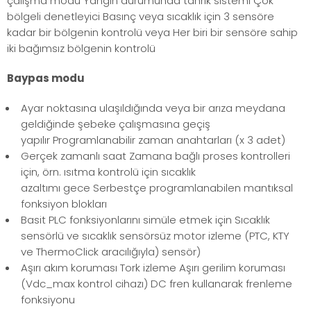
çalışma modu Yangın durumunda tahrik sistemi Çok
bölgeli denetleyici Basınç veya sıcaklık için 3 sensöre
kadar bir bölgenin kontrolü veya Her biri bir sensöre sahip
iki bağımsız bölgenin kontrolü
Baypas modu
Ayar noktasına ulaşıldığında veya bir arıza meydana
geldiğinde şebeke çalışmasına geçiş
yapılır Programlanabilir zaman anahtarları (x 3 adet)
Gerçek zamanlı saat Zamana bağlı proses kontrolleri
için, örn. ısıtma kontrolü için sıcaklık
azaltımı gece Serbestçe programlanabilen mantıksal
fonksiyon blokları
Basit PLC fonksiyonlarını simüle etmek için Sıcaklık
sensörlü ve sıcaklık sensörsüz motor izleme (PTC, KTY
ve ThermoClick aracılığıyla) sensör)
Aşırı akım koruması Tork izleme Aşırı gerilim koruması
(Vdc_max kontrol cihazı) DC fren kullanarak frenleme
fonksiyonu