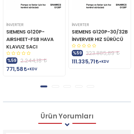
İNVERTER
İNVERTER
SIEMENS G120P-
SIEMENS G120P-30/32B
AIRSHEET-FSB HAVA
İNVERVER HIZ SÜRÜCÜ
KLAVUZ SACI
323.885,89
%59
2.244,18
%59
111.335,71
+KDV
771,58
+KDV
Ürün
Yorumları