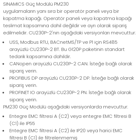
SINAMICS Güç Modülü PM230
uygulamaların yanı sıra bir operatör paneli veya bir
kapatma kapağı. Operatör paneli veya kapatma kapağı
teslimat kapsamına dahil değildir ve ayrı olarak sipariş
edilmelidir. CU230P-2'nin aşağıdaki versiyonları mevcuttur:
USS, Modbus RTU, BACnetMS/TP ve P1 için RS485
arayüzlü CU230P-2 BT. Bu G120P paketinin standart
tedarik kapsamına dahildir.
CANopen arayüzlü CU230P-2 CAN. İsteğe bağlı olarak
sipariş verin.
PROFIBUS DP arayüzlü CU230P-2 DP. İsteğe bağlı olarak
sipariş verin.
PROFINET IO arayüzlü CU230P-2 PN. İsteğe bağlı olarak
sipariş verin.
PM230 Güç Modülü aşağıdaki versiyonlarda mevcuttur:
Entegre EMC filtresi A (C2) veya entegre EMC filtresi B
(C1) ile IP55
Entegre EMC filtresi A (C2) ile IP20 veya harici EMC
filtresi B (C1) ile filtrelenmemiş