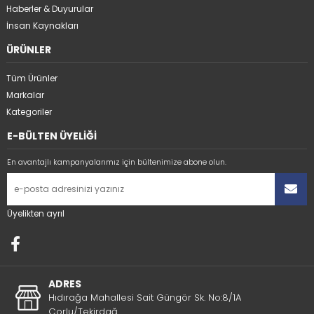
Haberler & Duyurular
İnsan Kaynakları
ÜRÜNLER
Tüm Ürünler
Markalar
Kategoriler
E-BÜLTEN ÜYELİĞİ
En avantajlı kampanyalarımız için bültenimize abone olun.
Üyelikten ayrıl
ADRES
Hıdırağa Mahallesi Sait Güngör Sk. No:8/1A
Çorlu/Tekirdağ