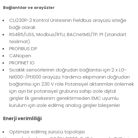
Bağlantılar ve arayüzler
CU230P-2 Kontrol Ünitesinin Fieldbus arayüzü isteğe
bağlı olarak
RS485/USS, Modbus/RTU, BACnetMS/TP, P1 (standart
teslimat)
PROFIBUS DP
CANopen
PROFINET IO
Sıcaklık sensörlerinin doğrudan bağlantısı için 2 x LG-
Ni1000-/Pt1000 arayüzü Yardımcı ekipmanın doğrudan
bağlantısı için 230 V röle Potansiyel aktarımları önlemek
için ayrı bir potansiyel grubuna sahip izole dijital
girişler Ek gereksinim gerektirmeden EMC uyumlu
kurulum için izole edilmiş analog girişler bileşenler
Enerji verimliliği
Optimize edilmiş sürücü topolojisi