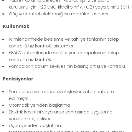
Yüksek koruma derecesi IP55/UL Tip 12 ve pano
kurulumu için IP20 EMC filtreli Sınıf A (C2) veya Sınıf B (C1)
Güç ve kontrol elektroniğinin modüler tasarımı
Kullanmak
İklimlendirmede besleme ve tahliye fanlarının talep
kontrollü hız kontrolü sistemler
HVAC sistemlerinde sirkülasyon pompalarının talep
kontrollü hız kontrolü
Pompaların dolum seviyesinin basınç artışı ve kontrolü
Fonksiyonlar
Pompalara ve fanlara özel işlevler zaten entegre
edilmiştir
Otomatik yeniden başlatma
Elektrik kesintisi veya arıza sonrasında uygulama
yeniden başlatılıyor
Uçan yeniden başlatma