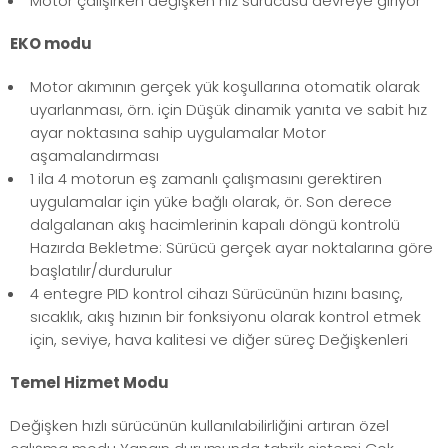
Motor çalışırken değişken hız sürücüsü devreye giriyor
EKO modu
Motor akımının gerçek yük koşullarına otomatik olarak
uyarlanması, örn. için Düşük dinamik yanıta ve sabit hız
ayar noktasına sahip uygulamalar Motor
aşamalandırması
1 ila 4 motorun eş zamanlı çalışmasını gerektiren
uygulamalar için yüke bağlı olarak, ör. Son derece
dalgalanan akış hacimlerinin kapalı döngü kontrolü
Hazırda Bekletme: Sürücü gerçek ayar noktalarına göre
başlatılır/durdurulur
4 entegre PID kontrol cihazı Sürücünün hızını basınç,
sıcaklık, akış hızının bir fonksiyonu olarak kontrol etmek
için, seviye, hava kalitesi ve diğer süreç Değişkenleri
Temel Hizmet Modu
Değişken hızlı sürücünün kullanılabilirliğini artıran özel