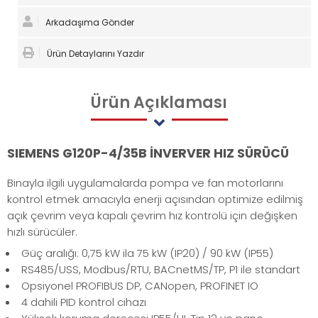
Arkadaşıma Gönder
Ürün Detaylarını Yazdır
Ürün
Açıklaması
SIEMENS G120P-4/35B İNVERVER HIZ SÜRÜCÜ
Binayla ilgili uygulamalarda pompa ve fan motorlarını
kontrol etmek amacıyla enerji açısından optimize edilmiş
açık çevrim veya kapalı çevrim hız kontrolü için değişken
hızlı sürücüler.
Güç aralığı: 0,75 kW ila 75 kW (IP20) / 90 kW (IP55)
RS485/USS, Modbus/RTU, BACnetMS/TP, P1 ile standart
Opsiyonel PROFIBUS DP, CANopen, PROFINET IO
4 dahili PID kontrol cihazı