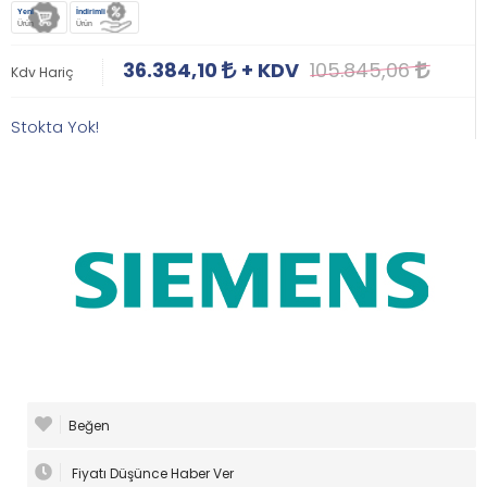
Yeni
İndirimli
Ürün
Ürün
36.384,10
+ KDV
105.845,06
Kdv Hariç
Stokta Yok!
Beğen
Fiyatı Düşünce Haber Ver