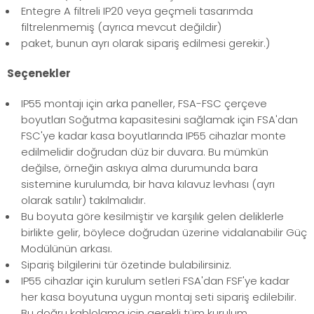
Entegre A filtreli IP20 veya geçmeli tasarımda
filtrelenmemiş (ayrıca mevcut değildir)
paket, bunun ayrı olarak sipariş edilmesi gerekir.)
Seçenekler
IP55 montajı için arka paneller, FSA-FSC çerçeve
boyutları Soğutma kapasitesini sağlamak için FSA'dan
FSC'ye kadar kasa boyutlarında IP55 cihazlar monte
edilmelidir doğrudan düz bir duvara. Bu mümkün
değilse, örneğin askıya alma durumunda bara
sistemine kurulumda, bir hava kılavuz levhası (ayrı
olarak satılır) takılmalıdır.
Bu boyuta göre kesilmiştir ve karşılık gelen deliklerle
birlikte gelir, böylece doğrudan üzerine vidalanabilir Güç
Modülünün arkası.
Sipariş bilgilerini tür özetinde bulabilirsiniz.
IP55 cihazlar için kurulum setleri FSA'dan FSF'ye kadar
her kasa boyutuna uygun montaj seti sipariş edilebilir.
Bu doğru kablolama için gerekli tüm kurulum