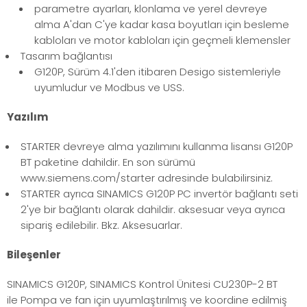
parametre ayarları, klonlama ve yerel devreye
alma A'dan C'ye kadar kasa boyutları için besleme
kabloları ve motor kabloları için geçmeli klemensler
Tasarım bağlantısı
G120P, Sürüm 4.1'den itibaren Desigo sistemleriyle
uyumludur ve Modbus ve USS.
Yazılım
STARTER devreye alma yazılımını kullanma lisansı G120P
BT paketine dahildir. En son sürümü
www.siemens.com/starter adresinde bulabilirsiniz.
STARTER ayrıca SINAMICS G120P PC invertör bağlantı seti
2'ye bir bağlantı olarak dahildir. aksesuar veya ayrıca
sipariş edilebilir. Bkz. Aksesuarlar.
Bileşenler
SINAMICS G120P, SINAMICS Kontrol Ünitesi CU230P-2 BT
ile Pompa ve fan için uyumlaştırılmış ve koordine edilmiş