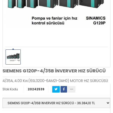
SIEMENS G120P-4/35B İNVERVER HIZ SÜRÜCÜ
4/35A, 4.00 Kw.(6SL3200-6AM21-0AH0) MOTOR HIZ SÜRÜCÜSÜ
Stok Kodu
20242539