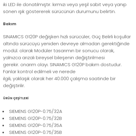
iki LED ile donatılmıştır. kırmızı veya yeşil sabit veya yanıp
sönen ışık göstererek sürücünün durumunu belirtin.
Bakım
SINAMICS G120P değişken hızlı sürücüler, Güç Belirli koşullar
altında sürücüyü yeniden devreye almadan gerektiğinde
modül. olarak Modüler tasarımın bir sonucu olarak,
yalnızca arızalı bireysel bileşenin değiştirilmesi
gerekir. onarım olayı. SINAMICS G120P bakım dostudur.
Fanlar kontrol edilmeli ve nerede
ilgili, yaklaşık olarak her 40.000 çalışma saatinde bir
değiştirilir.
ÜRÜN ÇEŞİTLERİ
SIEMENS G120P-0.75/32A
SIEMENS G120P-0.75/32B
SIEMENS G120P-0.75/35A
SIEMENS G120P-0.75/35B