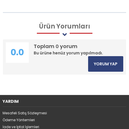
Ürün
Yorumları
Toplam
yorum
0
0.0
Bu ürüne henüz yorum yapılmadı.
YORUM YAP
YARDIM
Mesafeli Satış Sözleşmesi
Ödeme Yöntemleri
İade ve İptal İşlemleri