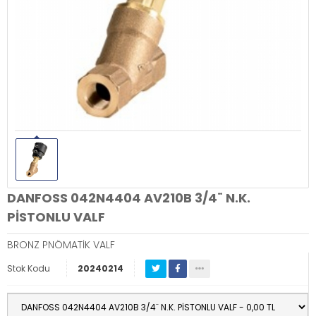
DANFOSS 042N4404 AV210B 3/4¨ N.K.
PİSTONLU VALF
BRONZ PNÖMATİK VALF
Stok Kodu
20240214