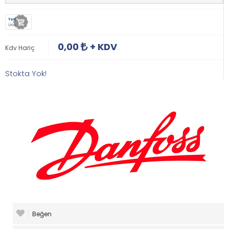
Yeni
Ürün
0,00
+ KDV
Kdv Hariç
Stokta Yok!
Beğen