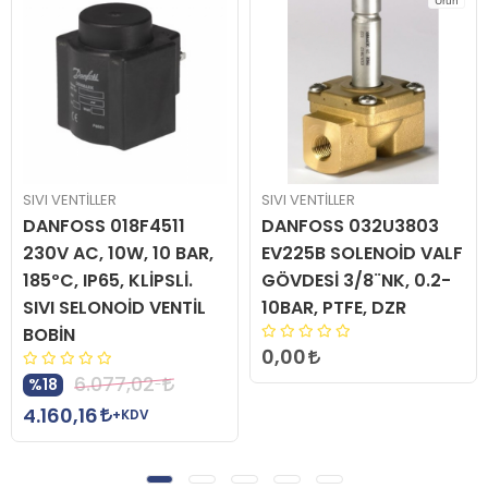
Ürün
SIVI VENTİLLER
SIVI VENTİLLER
DANFOSS 018F4511
DANFOSS 032U3803
230V AC, 10W, 10 BAR,
EV225B SOLENOİD VALF
185ºC, IP65, KLİPSLİ.
GÖVDESİ 3/8¨NK, 0.2-
SIVI SELONOİD VENTİL
10BAR, PTFE, DZR
BOBİN
0,00
6.077,02
%18
4.160,16
+KDV