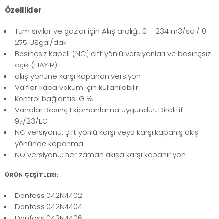
Özellikler
Tüm sıvılar ve gazlar için Akış aralığı: 0 – 234 m3/sa / 0 –
275 USgal/dak
Basınçsız kapalı (NC) çift yönlü versiyonları ve basınçsız
açık (HAYIR)
akış yönüne karşı kapanan versiyon
Valfler kaba vakum için kullanılabilir
Kontrol bağlantısı G ⅛
Vanalar Basınç Ekipmanlarına uygundur. Direktif
97/23/EC
NC versiyonu: çift yönlü karşı veya karşı kapanış akış
yönünde kapanma
NO versiyonu: her zaman akışa karşı kapanır yön
ÜRÜN ÇEŞİTLERİ:
Danfoss 042N4402
Danfoss 042N4404
Danfoss 042N4406