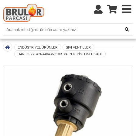
ENDÜSTRİYEL ÜRÜNLER
SIVI VENTİLLER
DANFOSS 042N4404 AV210B 3/4¨ N.K. PİSTONLU VALF