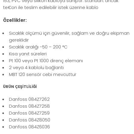
153, PVC veya silikon kabloya sahiptir. standart ancak
te€on ile teslim edilebilir istek üzerine kablo
Özellikler:
Sıcaklık ölçümü için güvenilir, sağlam ve doğru ekipman
gereklidir
Sıcaklık aralığı -50 – 200 °C
Kısa yanıt süreleri
Pt 100 veya Pt 1000 direnç elemanı
2 veya 4 kablolu bağlantı
MBT 120 sensör cebi mevcuttur
ÜRÜN ÇEŞİTLİLİĞİ
Danfoss 084Z7262
Danfoss 084Z7258
Danfoss 084Z7259
Danfoss 084Z8050
Danfoss 084Z6036