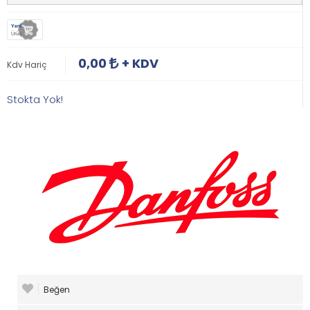
Yeni
Ürün
0,00
+ KDV
Kdv Hariç
Stokta Yok!
Beğen