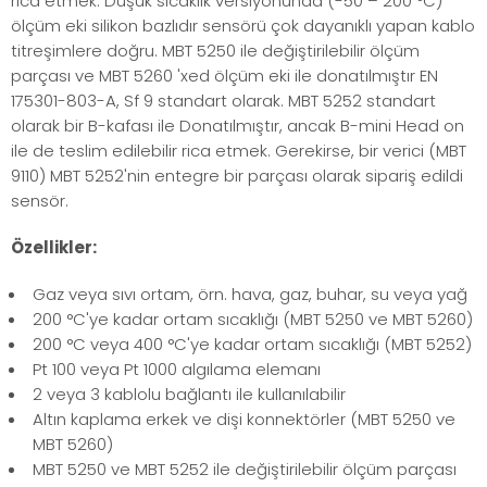
rica etmek. Düşük sıcaklık versiyonunda (-50 – 200 °C)
ölçüm eki silikon bazlıdır sensörü çok dayanıklı yapan kablo
titreşimlere doğru. MBT 5250 ile değiştirilebilir ölçüm
parçası ve MBT 5260 'xed ölçüm eki ile donatılmıştır EN
175301-803-A, Sf 9 standart olarak. MBT 5252 standart
olarak bir B-kafası ile Donatılmıştır, ancak B-mini Head on
ile de teslim edilebilir rica etmek. Gerekirse, bir verici (MBT
9110) MBT 5252'nin entegre bir parçası olarak sipariş edildi
sensör.
Özellikler:
Gaz veya sıvı ortam, örn. hava, gaz, buhar, su veya yağ
200 °C'ye kadar ortam sıcaklığı (MBT 5250 ve MBT 5260)
200 °C veya 400 °C'ye kadar ortam sıcaklığı (MBT 5252)
Pt 100 veya Pt 1000 algılama elemanı
2 veya 3 kablolu bağlantı ile kullanılabilir
Altın kaplama erkek ve dişi konnektörler (MBT 5250 ve
MBT 5260)
MBT 5250 ve MBT 5252 ile değiştirilebilir ölçüm parçası