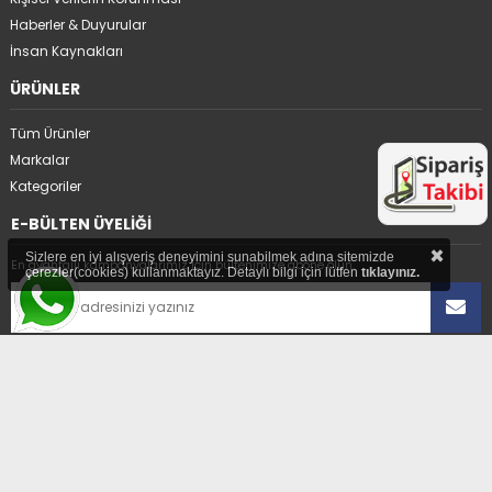
Haberler & Duyurular
İnsan Kaynakları
ÜRÜNLER
Tüm Ürünler
Markalar
Kategoriler
E-BÜLTEN ÜYELİĞİ
×
Sizlere en iyi alışveriş deneyimini sunabilmek adına sitemizde
En avantajlı kampanyalarımız için bültenimize abone olun.
çerezler(cookies) kullanmaktayız. Detaylı bilgi için lütfen
tıklayınız.
Üyelikten ayrıl
ADRES
Hıdırağa Mahallesi Sait Güngör Sk. No:8/1A