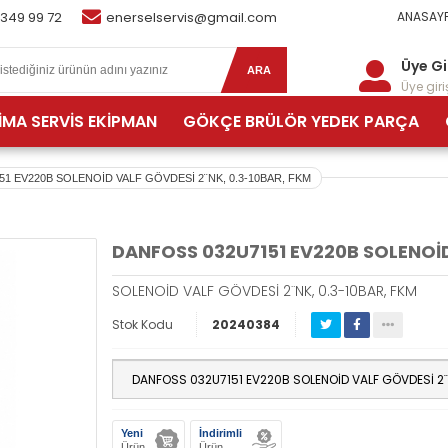
 349 99 72
enerselservis@gmail.com
ANASAYF
Üye Gi
ARA
Üye giriş
İMA SERVİS EKİPMAN
GÖKÇE BRÜLÖR YEDEK PARÇA
1 EV220B SOLENOİD VALF GÖVDESİ 2¨NK, 0.3-10BAR, FKM
DANFOSS 032U7151 EV220B SOLENOİD
SOLENOİD VALF GÖVDESİ 2¨NK, 0.3-10BAR, FKM
Stok Kodu
20240384
Yeni
İndirimli
Ürün
Ürün