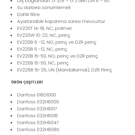
Diş bağlantıları: G 3/8 – G 2'den DN 6 – 50
Su darbesi sönümlemeli
Dahili filtre
Ayarlanabilir kapanma süresi mevcuttur
EV220T 14-18, NC, polimer
EV220W 10-22, NC, pirinç
EV220B 6 -12, NO, pirinç ve DZR pirinç
EV220B 6 -12, NC, pirinç
EV220B 15-50, NO, pirinç ve DZR pirinç
EV220B 15-50, NC, pirinç
EV228B 15-25, UN (Mandallamalı), DZR Pirinç
ÜRÜN ÇEŞİTLERİ
Danfoss 016D6100
Danfoss 032H8005
Danfoss 032H8017
Danfoss 032H8018
Danfoss 032H8047
Danfoss 032H8085