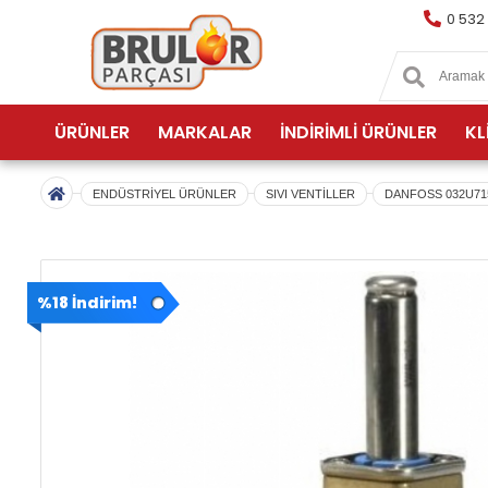
0 532
ÜRÜNLER
MARKALAR
İNDİRİMLİ ÜRÜNLER
KL
ENDÜSTRİYEL ÜRÜNLER
SIVI VENTİLLER
DANFOSS 032U715
%18 İndirim!