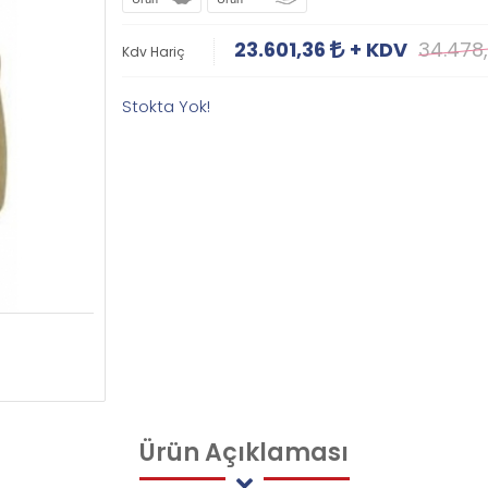
23.601,36
+ KDV
34.478
Kdv Hariç
Stokta Yok!
Ürün
Açıklaması