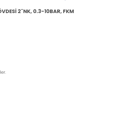
VDESİ 2¨NK, 0.3-10BAR, FKM
er.