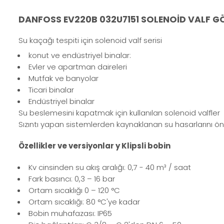
DANFOSS EV220B 032U7151 SOLENOİD VALF GÖ
Su kaçağı tespiti için solenoid valf serisi
konut ve endüstriyel binalar:
Evler ve apartman daireleri
Mutfak ve banyolar
Ticari binalar
Endüstriyel binalar
Su beslemesini kapatmak için kullanılan solenoid valfler
Sızıntı yapan sistemlerden kaynaklanan su hasarlarını önl
Özellikler ve versiyonlar y Klipsli bobin
Kv cinsinden su akış aralığı: 0,7 - 40 m³ / saat
Fark basıncı: 0,3 – 16 bar
Ortam sıcaklığı 0 – 120 °C
Ortam sıcaklığı: 80 °C'ye kadar
Bobin muhafazası: IP65