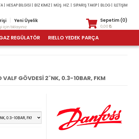
A |
HESAP BİLGİSİ |
BİZ KİMİZ |
MÜŞ. HİZ. |
SİPARİŞ TAKİP |
BLOG |
İLETİŞİM
|
Sepetim (0)
rişi
Yeni Üyelik
0,00
i için tıklayınız
GAZ REGÜLATÖR
RIELLO YEDEK PARÇA
 VALF GÖVDESİ 2¨NK, 0.3-10BAR, FKM