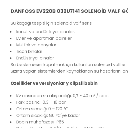
DANFOSS EV220B 032U7141 SOLENOİD VALF GÖV
Su kaçağı tespiti için solenoid valf serisi
konut ve endüstriyel binalar:
Evler ve apartman daireleri
Mutfak ve banyolar
Ticari binalar
Endüstriyel binalar
Su beslemesini kapatmak için kullanılan solenoid valfler
Sızıntı yapan sistemlerden kaynaklanan su hasarlarını önl
Özellikler ve versiyonlar y Klipsli bobin
Kv cinsinden su akış aralığı: 0,7 - 40 m³ / saat
Fark basıncı: 0,3 – 16 bar
Ortam sıcaklığı 0 – 120 °C
Ortam sıcaklığı: 80 °C'ye kadar
Bobin muhafazası: IP65