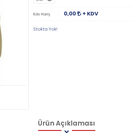
0,00
+ KDV
Kdv Hariç
Stokta Yok!
Ürün
Açıklaması