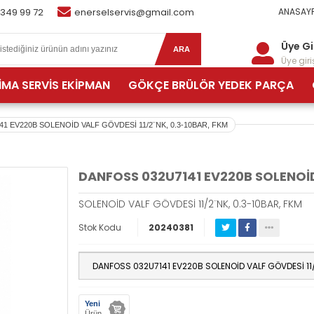
 349 99 72
enerselservis@gmail.com
ANASAYF
Üye Gi
ARA
Üye giriş
İMA SERVİS EKİPMAN
GÖKÇE BRÜLÖR YEDEK PARÇA
1 EV220B SOLENOİD VALF GÖVDESİ 11/2¨NK, 0.3-10BAR, FKM
DANFOSS 032U7141 EV220B SOLENOİD 
SOLENOİD VALF GÖVDESİ 11/2¨NK, 0.3-10BAR, FKM
Stok Kodu
20240381
Yeni
Ürün