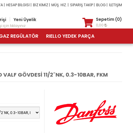
A |
HESAP BİLGİSİ |
BİZ KİMİZ |
MÜŞ. HİZ. |
SİPARİŞ TAKİP |
BLOG |
İLETİŞİM
|
Sepetim (0)
rişi
Yeni Üyelik
0,00
i için tıklayınız
GAZ REGÜLATÖR
RIELLO YEDEK PARÇA
VALF GÖVDESİ 11/2¨NK, 0.3-10BAR, FKM