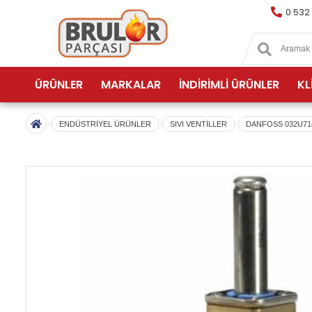
0 532
ÜRÜNLER
MARKALAR
İNDİRİMLİ ÜRÜNLER
KL
ENDÜSTRİYEL ÜRÜNLER
SIVI VENTİLLER
DANFOSS 032U714