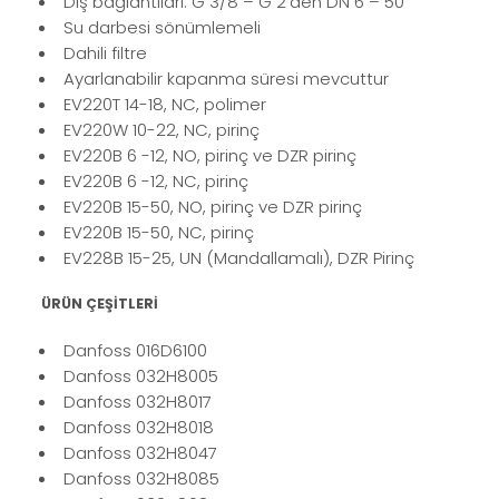
Diş bağlantıları: G 3/8 – G 2'den DN 6 – 50
Su darbesi sönümlemeli
Dahili filtre
Ayarlanabilir kapanma süresi mevcuttur
EV220T 14-18, NC, polimer
EV220W 10-22, NC, pirinç
EV220B 6 -12, NO, pirinç ve DZR pirinç
EV220B 6 -12, NC, pirinç
EV220B 15-50, NO, pirinç ve DZR pirinç
EV220B 15-50, NC, pirinç
EV228B 15-25, UN (Mandallamalı), DZR Pirinç
ÜRÜN ÇEŞİTLERİ
Danfoss 016D6100
Danfoss 032H8005
Danfoss 032H8017
Danfoss 032H8018
Danfoss 032H8047
Danfoss 032H8085