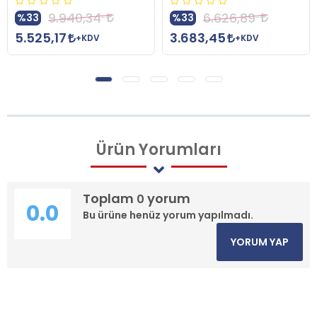
9.940,34
6.626,89
%33
%33
5.525,17
3.683,45
+KDV
+KDV
Ürün
Yorumları
Toplam
yorum
0
0.0
Bu ürüne henüz yorum yapılmadı.
YORUM YAP