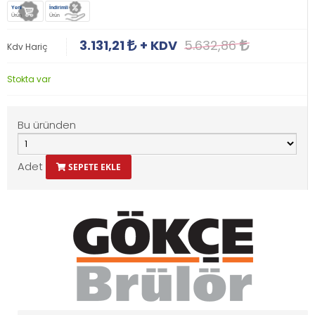
Yeni
İndirimli
Ürün
Ürün
3.131,21
+ KDV
5.632,86
Kdv Hariç
Stokta var
Bu üründen
Adet
SEPETE EKLE