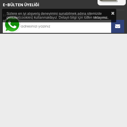
E-BÜLTEN ÜYELİĞİ
×
Sizlere en iyi alışveriş deneyimini sunabilmek adına sitemizde
En avantajlı kampanyalarımız için bültenimize abone olun.
çerezler(cookies) kullanmaktayız. Detaylı bilgi için lütfen
tıklayınız.
Üyelikten ayrıl
ADRES
Hıdırağa Mahallesi Sait Güngör Sk. No:8/1A
Çorlu/Tekirdağ
E-POSTA
enerselservis@gmail.com
TELEFON
0 532 349 99 72