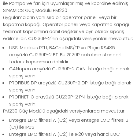
ile Pompa ve fan için uyumlaştırılmış ve koordine edilmiş
SINAMICS Güç Modülü PM230
uygulamaların yanı sıra bir operatör paneli veya bir
kapatma kapağı. Operatör paneli veya kapatma kapağı
teslimat kapsamına dahil değildir ve ayrı olarak sipariş
edilmelidir. CU230P-2'nin aşağıdaki versiyonları mevcuttur:
USS, Modbus RTU, BACnetMS/TP ve P1 için RS485
arayüzlü CU230P-2 BT. Bu G120P paketinin standart
tedarik kapsamına dahildir.
CANopen arayüzlü CU230P-2 CAN. İsteğe bağlı olarak
sipariş verin.
PROFIBUS DP arayüzlü CU230P-2 DP. İsteğe bağlı olarak
sipariş verin.
PROFINET IO arayüzlü CU230P-2 PN. İsteğe bağlı olarak
sipariş verin.
PM230 Güç Modülü aşağıdaki versiyonlarda mevcuttur:
Entegre EMC filtresi A (C2) veya entegre EMC filtresi B
(C1) ile IP55
Entegre EMC filtresi A (C2) ile IP20 veya harici EMC