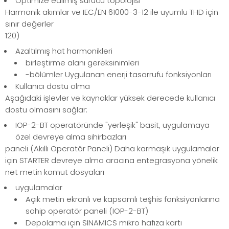
Optimize edilmiş sürücü topolojisi
Harmonik akımlar ve IEC/EN 61000-3-12 ile uyumlu THD için
sınır değerler
120)
Azaltılmış hat harmonikleri
birleştirme alanı gereksinimleri
-bölümler Uygulanan enerji tasarrufu fonksiyonları
Kullanıcı dostu olma
Aşağıdaki işlevler ve kaynaklar yüksek derecede kullanıcı
dostu olmasını sağlar:
IOP-2-BT operatöründe "yerleşik" basit, uygulamaya
özel devreye alma sihirbazları
paneli (Akıllı Operatör Paneli) Daha karmaşık uygulamalar
için STARTER devreye alma aracına entegrasyona yönelik
net metin komut dosyaları
uygulamalar
Açık metin ekranlı ve kapsamlı teşhis fonksiyonlarına
sahip operatör paneli (IOP-2-BT)
Depolama için SINAMICS mikro hafıza kartı