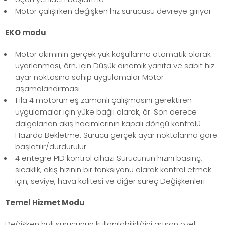
Motor çalışırken değişken hız sürücüsü devreye giriyor
EKO modu
Motor akımının gerçek yük koşullarına otomatik olarak
uyarlanması, örn. için Düşük dinamik yanıta ve sabit hız
ayar noktasına sahip uygulamalar Motor
aşamalandırması
1 ila 4 motorun eş zamanlı çalışmasını gerektiren
uygulamalar için yüke bağlı olarak, ör. Son derece
dalgalanan akış hacimlerinin kapalı döngü kontrolü
Hazırda Bekletme: Sürücü gerçek ayar noktalarına göre
başlatılır/durdurulur
4 entegre PID kontrol cihazı Sürücünün hızını basınç,
sıcaklık, akış hızının bir fonksiyonu olarak kontrol etmek
için, seviye, hava kalitesi ve diğer süreç Değişkenleri
Temel Hizmet Modu
Değişken hızlı sürücünün kullanılabilirliğini artıran özel