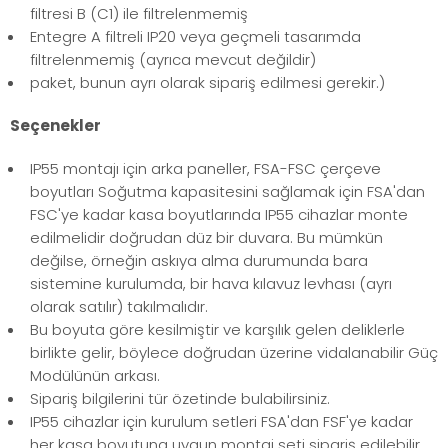
filtresi B (C1) ile filtrelenmemiş
Entegre A filtreli IP20 veya geçmeli tasarımda
filtrelenmemiş (ayrıca mevcut değildir)
paket, bunun ayrı olarak sipariş edilmesi gerekir.)
Seçenekler
IP55 montajı için arka paneller, FSA-FSC çerçeve
boyutları Soğutma kapasitesini sağlamak için FSA'dan
FSC'ye kadar kasa boyutlarında IP55 cihazlar monte
edilmelidir doğrudan düz bir duvara. Bu mümkün
değilse, örneğin askıya alma durumunda bara
sistemine kurulumda, bir hava kılavuz levhası (ayrı
olarak satılır) takılmalıdır.
Bu boyuta göre kesilmiştir ve karşılık gelen deliklerle
birlikte gelir, böylece doğrudan üzerine vidalanabilir Güç
Modülünün arkası.
Sipariş bilgilerini tür özetinde bulabilirsiniz.
IP55 cihazlar için kurulum setleri FSA'dan FSF'ye kadar
her kasa boyutuna uygun montaj seti sipariş edilebilir.