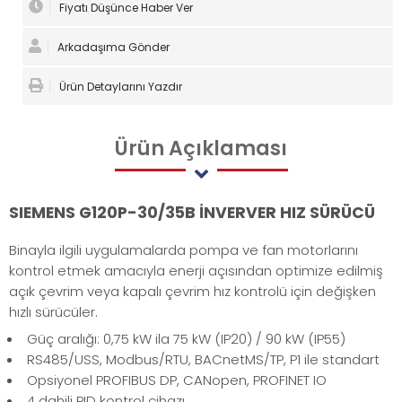
Fiyatı Düşünce Haber Ver
Arkadaşıma Gönder
Ürün Detaylarını Yazdır
Ürün
Açıklaması
SIEMENS G120P-30/35B İNVERVER HIZ SÜRÜCÜ
Binayla ilgili uygulamalarda pompa ve fan motorlarını
kontrol etmek amacıyla enerji açısından optimize edilmiş
açık çevrim veya kapalı çevrim hız kontrolü için değişken
hızlı sürücüler.
Güç aralığı: 0,75 kW ila 75 kW (IP20) / 90 kW (IP55)
RS485/USS, Modbus/RTU, BACnetMS/TP, P1 ile standart
Opsiyonel PROFIBUS DP, CANopen, PROFINET IO
4 dahili PID kontrol cihazı