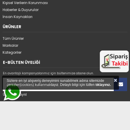
Kişisel Verilerin Korunması
Haberler & Duyurular
İnsan Kaynakları
ÜRÜNLER
Tüm Ürünler
Markalar
Kategoriler
E-BÜLTEN ÜYELİĞİ
En avantajlı kampanyalarımız için bültenimize abone olun.
×
Sizlere en iyi alışveriş deneyimini sunabilmek adına sitemizde
çerezler(cookies) kullanmaktayız. Detaylı bilgi için lütfen
tıklayınız.
Üyelikten ayrıl
ADRES
Hıdırağa Mahallesi Sait Güngör Sk. No:8/1A