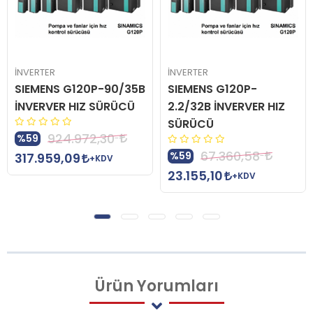
İNVERTER
İNVERTER
SIEMENS G120P-90/35B
SIEMENS G120P-
İNVERVER HIZ SÜRÜCÜ
2.2/32B İNVERVER HIZ
SÜRÜCÜ
924.972,30
%59
67.360,58
%59
317.959,09
+KDV
23.155,10
+KDV
Ürün
Yorumları