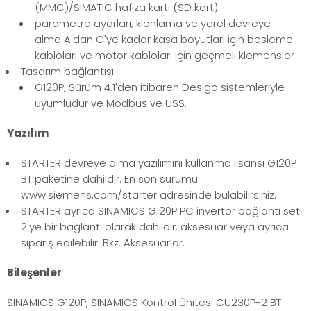
(MMC)/SIMATIC hafıza kartı (SD kart)
parametre ayarları, klonlama ve yerel devreye
alma A'dan C'ye kadar kasa boyutları için besleme
kabloları ve motor kabloları için geçmeli klemensler
Tasarım bağlantısı
G120P, Sürüm 4.1'den itibaren Desigo sistemleriyle
uyumludur ve Modbus ve USS.
Yazılım
STARTER devreye alma yazılımını kullanma lisansı G120P
BT paketine dahildir. En son sürümü
www.siemens.com/starter adresinde bulabilirsiniz.
STARTER ayrıca SINAMICS G120P PC invertör bağlantı seti
2'ye bir bağlantı olarak dahildir. aksesuar veya ayrıca
sipariş edilebilir. Bkz. Aksesuarlar.
Bileşenler
SINAMICS G120P, SINAMICS Kontrol Ünitesi CU230P-2 BT