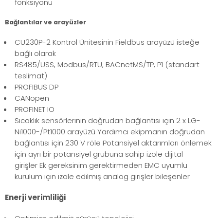
fonksiyonu
Bağlantılar ve arayüzler
CU230P-2 Kontrol Ünitesinin Fieldbus arayüzü isteğe
bağlı olarak
RS485/USS, Modbus/RTU, BACnetMS/TP, P1 (standart
teslimat)
PROFIBUS DP
CANopen
PROFINET IO
Sıcaklık sensörlerinin doğrudan bağlantısı için 2 x LG-
Ni1000-/Pt1000 arayüzü Yardımcı ekipmanın doğrudan
bağlantısı için 230 V röle Potansiyel aktarımları önlemek
için ayrı bir potansiyel grubuna sahip izole dijital
girişler Ek gereksinim gerektirmeden EMC uyumlu
kurulum için izole edilmiş analog girişler bileşenler
Enerji verimliliği