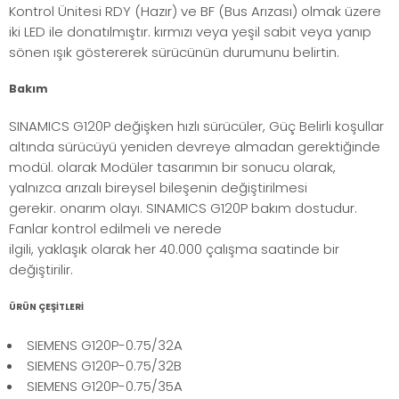
Kontrol Ünitesi RDY (Hazır) ve BF (Bus Arızası) olmak üzere
iki LED ile donatılmıştır. kırmızı veya yeşil sabit veya yanıp
sönen ışık göstererek sürücünün durumunu belirtin.
Bakım
SINAMICS G120P değişken hızlı sürücüler, Güç Belirli koşullar
altında sürücüyü yeniden devreye almadan gerektiğinde
modül. olarak Modüler tasarımın bir sonucu olarak,
yalnızca arızalı bireysel bileşenin değiştirilmesi
gerekir. onarım olayı. SINAMICS G120P bakım dostudur.
Fanlar kontrol edilmeli ve nerede
ilgili, yaklaşık olarak her 40.000 çalışma saatinde bir
değiştirilir.
ÜRÜN ÇEŞİTLERİ
SIEMENS G120P-0.75/32A
SIEMENS G120P-0.75/32B
SIEMENS G120P-0.75/35A