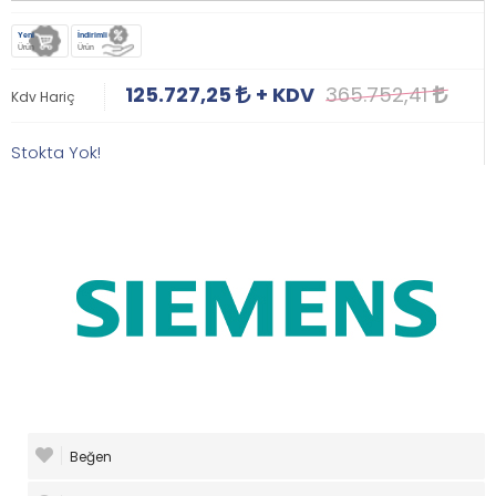
Yeni
İndirimli
Ürün
Ürün
125.727,25
+ KDV
365.752,41
Kdv Hariç
Stokta Yok!
Beğen