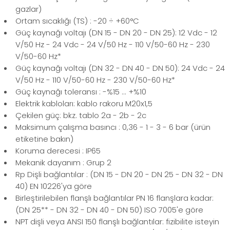
gazlar)
Ortam sıcaklığı (TS) : -20 ÷ +60°C
Güç kaynağı voltajı (DN 15 - DN 20 - DN 25): 12 Vdc - 12
V/50 Hz - 24 Vdc - 24 V/50 Hz - 110 V/50-60 Hz - 230
V/50-60 Hz*
Güç kaynağı voltajı (DN 32 - DN 40 - DN 50): 24 Vdc - 24
V/50 Hz - 110 V/50-60 Hz - 230 V/50-60 Hz*
Güç kaynağı toleransı : -%15 ... +%10
Elektrik kabloları: kablo rakoru M20x1,5
Çekilen güç: bkz. tablo 2a - 2b - 2c
Maksimum çalışma basıncı : 0,36 - 1 - 3 - 6 bar (ürün
etiketine bakın)
Koruma derecesi : IP65
Mekanik dayanım : Grup 2
Rp Dişli bağlantılar : (DN 15 - DN 20 - DN 25 - DN 32 - DN
40) EN 10226'ya göre
Birleştirilebilen flanşlı bağlantılar PN 16 flanşlara kadar:
(DN 25** - DN 32 - DN 40 - DN 50) ISO 7005'e göre
NPT dişli veya ANSI 150 flanşlı bağlantılar: fizibilite isteyin