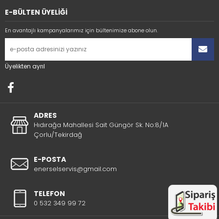
E-BÜLTEN ÜYELİĞİ
En avantajlı kampanyalarımız için bültenimize abone olun.
Üyelikten ayrıl
ADRES
Hıdırağa Mahallesi Sait Güngör Sk. No:8/1A
Çorlu/Tekirdağ
E-POSTA
enerselservis@gmail.com
TELEFON
0 532 349 99 72