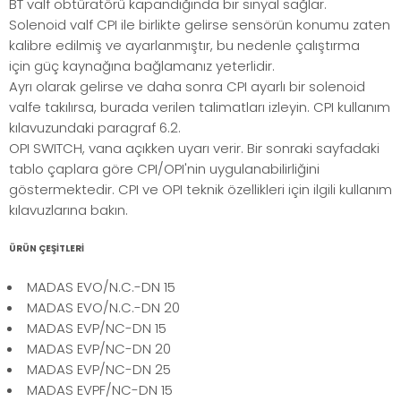
BT valf obtüratörü kapandığında bir sinyal sağlar.
Solenoid valf CPI ile birlikte gelirse sensörün konumu zaten
kalibre edilmiş ve ayarlanmıştır, bu nedenle çalıştırma
için güç kaynağına bağlamanız yeterlidir.
Ayrı olarak gelirse ve daha sonra CPI ayarlı bir solenoid
valfe takılırsa, burada verilen talimatları izleyin. CPI kullanım
kılavuzundaki paragraf 6.2.
OPI SWITCH, vana açıkken uyarı verir. Bir sonraki sayfadaki
tablo çaplara göre CPI/OPI'nin uygulanabilirliğini
göstermektedir. CPI ve OPI teknik özellikleri için ilgili kullanım
kılavuzlarına bakın.
ÜRÜN ÇEŞİTLERİ
MADAS EVO/N.C.-DN 15
MADAS EVO/N.C.-DN 20
MADAS EVP/NC-DN 15
MADAS EVP/NC-DN 20
MADAS EVP/NC-DN 25
MADAS EVPF/NC-DN 15