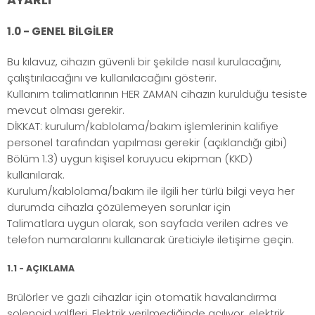
1.0 - GENEL BİLGİLER
Bu kılavuz, cihazın güvenli bir şekilde nasıl kurulacağını,
çalıştırılacağını ve kullanılacağını gösterir.
Kullanım talimatlarının HER ZAMAN cihazın kurulduğu tesiste
mevcut olması gerekir.
DİKKAT: kurulum/kablolama/bakım işlemlerinin kalifiye
personel tarafından yapılması gerekir (açıklandığı gibi)
Bölüm 1.3) uygun kişisel koruyucu ekipman (KKD)
kullanılarak.
Kurulum/kablolama/bakım ile ilgili her türlü bilgi veya her
durumda cihazla çözülemeyen sorunlar için
Talimatlara uygun olarak, son sayfada verilen adres ve
telefon numaralarını kullanarak üreticiyle iletişime geçin.
1.1 - AÇIKLAMA
Brülörler ve gazlı cihazlar için otomatik havalandırma
solenoid valfleri. Elektrik verilmediğinde açılıyor, elektrik