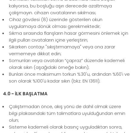
kalıyorsa, bu boşluğu aşırı derecede azaltmaya
çalışmayın. cihazın cıvatalarının sıkılması;
Cihaz gövdesi (8) üzerinde gösterilen okun
uygulamaya dönük olması gerekmektedir;
Sıkma sırasında flanşların hasar görmesini önlemek için
ilgili pulları cıvataların içine yerleştirin;
Sıkarken contayı "sıkıştırmamaya" veya ona zarar
vermemeye dikkat edin;
Somunları veya cıvataları “çapraz” düzende kademeli
olarak sıkın (aşağıdaki örneğe bakın);
Bunları önce maksimum torkun %30'u, ardından %60'ı ve
son olarak %100'ü kadar sıkın (bkz. EN 13611);
4.0 - İLK BAŞLATMA
Çalıştırmadan önce, akış yönü de dahil olmak üzere
bilgi plakasındaki tüm talimatlara uyulduğundan emin
olun;
Sisteme kademeli olarak basınç uyguladıktan sonra,