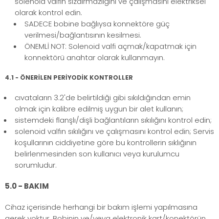
solenoid valfin sızdırmazlığını ve çalışmasını elektriksel
olarak kontrol edin.
SADECE bobine bağlıysa konnektöre güç
verilmesi/bağlantısının kesilmesi.
ÖNEMLİ NOT: Solenoid valfi açmak/kapatmak için
konnektörü anahtar olarak kullanmayın.
4.1 - ÖNERİLEN PERİYODİK KONTROLLER
cıvataların 3.2'de belirtildiği gibi sıkıldığından emin
olmak için kalibre edilmiş uygun bir alet kullanın;
sistemdeki flanşlı/dişli bağlantıların sıkılığını kontrol edin;
solenoid valfın sıkılığını ve çalışmasını kontrol edin; Servis
koşullarının ciddiyetine göre bu kontrollerin sıklığının
belirlenmesinden son kullanıcı veya kurulumcu
sorumludur.
5.0 - BAKIM
Cihaz içerisinde herhangi bir bakım işlemi yapılmasına
gerek yoktur. Bobinin ve/veya elektronik kart/konektörün