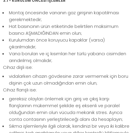
3.1 - KURULUM ÖNCESİ İŞLEMLER
Montaj öncesinde vananın gaz girişinin kapatılması
gerekmektedir;
Hat basıncının ürün etiketinde belirtilen maksimum
basıncı AŞMADIĞINDAN emin olun;
Kurulumdan önce koruyucu kapaklar (varsa)
çıkarılmalıdır;
Vana boruları ve iç kısımları her türlü yabancı cisimden
arındırılmış olmalıdır;
Cihaz dişli ise:
vidalarken cihazın gövdesine zarar vermemek için boru
dişinin çok uzun olmadığından emin olun;
Cihaz flanşlı ise:
gereksiz olayları önlemek için giriş ve çıkış karşı
flanşlarının mükemmel şekilde eş eksenli ve paralel
olduğundan emin olun vücuda mekanik stres. Ayrıca
conta contasının yerleştirileceği alanı da hesaplayın;
Sıkma işlemleriyle ilgili olarak, kendinizi bir veya iki kalibre
edilmiş tork anahtarıyla veya diğer kontrollü kilitlemeyle