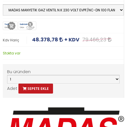
Yeni
İndirimli
Ürün
Ürün
48.378,78
+ KDV
79.466,23
Kdv Hariç
Stokta var
Bu üründen
Adet
SEPETE EKLE