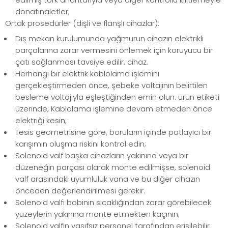
donatınaletler;
Ortak prosedürler (dişli ve flanşlı cihazlar):
Dış mekan kurulumunda yağmurun cihazın elektrikli
parçalarına zarar vermesini önlemek için koruyucu bir
çatı sağlanması tavsiye edilir. cihaz.
Herhangi bir elektrik kablolama işlemini
gerçekleştirmeden önce, şebeke voltajının belirtilen
besleme voltajıyla eşleştiğinden emin olun. ürün etiketi
üzerinde; Kablolama işlemine devam etmeden önce
elektriği kesin;
Tesis geometrisine göre, boruların içinde patlayıcı bir
karışımın oluşma riskini kontrol edin;
Solenoid valf başka cihazların yakınına veya bir
düzeneğin parçası olarak monte edilmişse, solenoid
valf arasındaki uyumluluk vana ve bu diğer cihazın
önceden değerlendirilmesi gerekir.
Solenoid valfi bobinin sıcaklığından zarar görebilecek
yüzeylerin yakınına monte etmekten kaçının;
Solenoid valfin vasıfsız personel tarafından erişilebilir