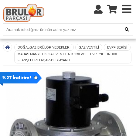
DOĞALGAZ BRÜLÖR YEDEKLERİ
GAZ VENTİLİ
EVPF SERİSİ
MADAS MANYETİK GAZ VENTİL N.K 230 VOLT EVPF/NC-DN 100
FLANŞLI HIZLI AÇAR-DEBİ AYARLI
%27 İndirim!