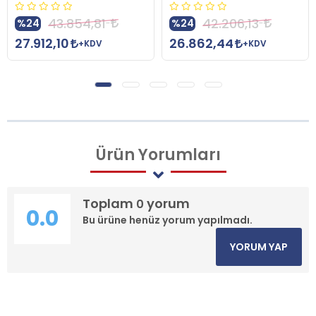
5.60
%24
854,81
42.206,13
%24
3.567,74
0
26.862,44
+KDV
+KDV
Ürün
Yorumları
Toplam
yorum
0
0.0
Bu ürüne henüz yorum yapılmadı.
YORUM YAP