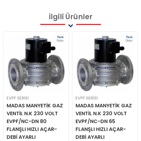
İlgili
Ürünler
Yeni
Yeni
Ürün
Ürün
EVPF SERİSİ
EVPF SERİSİ
ANYETİK GAZ
MADAS MANYETİK GAZ
MADAS MA
.K 230 VOLT
VENTİL N.K 230 VOLT
VENTİL N.K
-DN 80
EVPF/NC-DN 65
EVPF/NC-D
IZLI AÇAR-
FLANŞLI HIZLI AÇAR-
HIZLI AÇAR
LI
DEBİ AYARLI