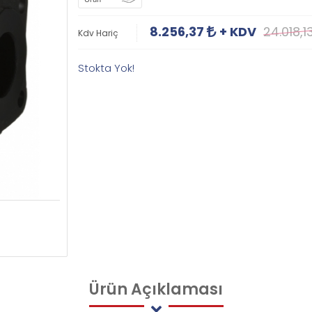
8.256,37
+ KDV
24.018,1
Kdv Hariç
Stokta Yok!
Ürün
Açıklaması