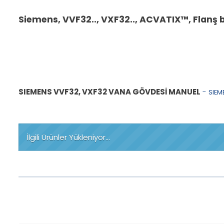
Siemens, VVF32..,
VXF32..,
ACVATIX™,
Flanş b
SIEMENS VVF32, VXF32 VANA GÖVDESİ MANUEL
-
SIEM
İlgili Ürünler Yükleniyor...