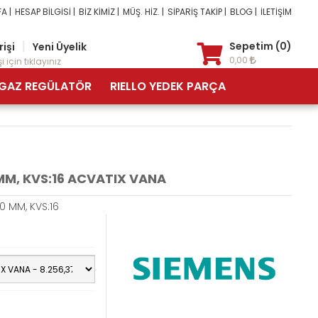
A |
HESAP BİLGİSİ |
BİZ KİMİZ |
MÜŞ. HİZ. |
SİPARİŞ TAKİP |
BLOG |
İLETİŞİM
|
Sepetim (0)
rişi
Yeni Üyelik
0,00
i için tıklayınız
GAZ REGÜLATÖR
RIELLO YEDEK PARÇA
 MM, KVS:16 ACVATIX VANA
20 MM, KVS:16