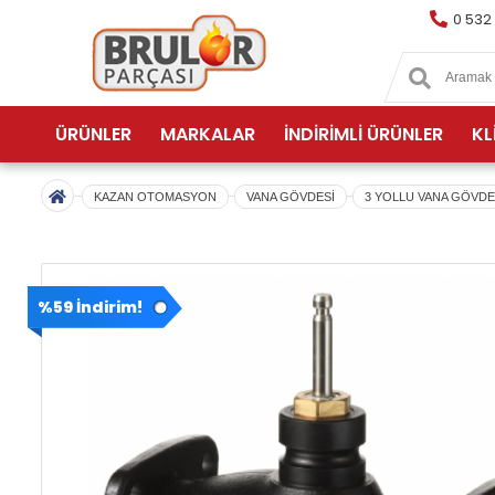
0 532
ÜRÜNLER
MARKALAR
İNDİRİMLİ ÜRÜNLER
KL
KAZAN OTOMASYON
VANA GÖVDESİ
3 YOLLU VANA GÖVDE
%59 İndirim!