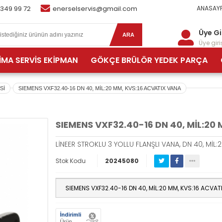
 349 99 72
enerselservis@gmail.com
ANASAYF
Üye Gi
ARA
Üye giriş
İMA SERVİS EKİPMAN
GÖKÇE BRÜLÖR YEDEK PARÇA
Sİ
SIEMENS VXF32.40-16 DN 40, MİL:20 MM, KVS:16 ACVATIX VANA
SIEMENS VXF32.40-16 DN 40, MİL:20
LİNEER STROKLU 3 YOLLU FLANŞLI VANA, DN 40, MİL:
Stok Kodu
20245080
İndirimli
Ürün