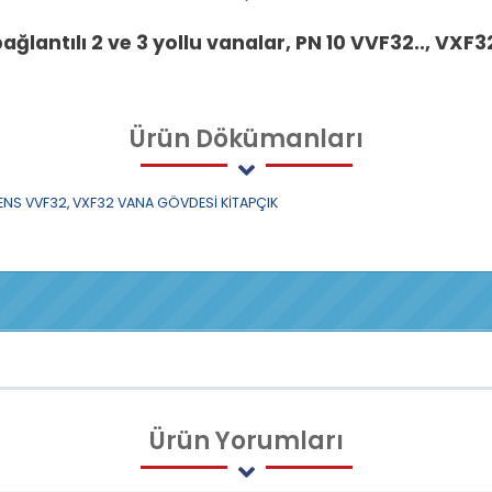
ağlantılı 2 ve 3 yollu vanalar, PN 10
VVF32..,
VXF32
Ürün
Dökümanları
ENS VVF32, VXF32 VANA GÖVDESİ KİTAPÇIK
Ürün
Yorumları