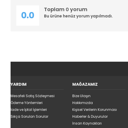
Toplam
yorum
0
0.0
Bu ürüne henüz yorum yapılmadı.
YARDIM
MAĞAZAMIZ
Mesafeli Satış Sözleşmesi
Bize Ulaşın
Ödeme Yöntemleri
Hakkımızda
İade ve İptal İşlemleri
Kişisel Verilerin Korunması
Sıkça Sorulan Sorular
Haberler & Duyurular
İnsan Kaynakları