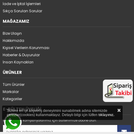
İade ve İptal İşlemleri
Sıkça Sorulan Sorular
MAĞAZAMIZ
Bize Ulaşın
Hakkımızda
Kişisel Verilerin Korunması
Haberler & Duyurular
İnsan Kaynakları
ÜRÜNLER
Tüm Ürünler
Markalar
Kategoriler
×
E-BÜLTEN ÜYELİĞİ
Sizlere en iyi alışveriş deneyimini sunabilmek adına sitemizde
çerezler(cookies) kullanmaktayız. Detaylı bilgi için lütfen
tıklayınız.
En avantajlı kampanyalarımız için bültenimize abone olun.