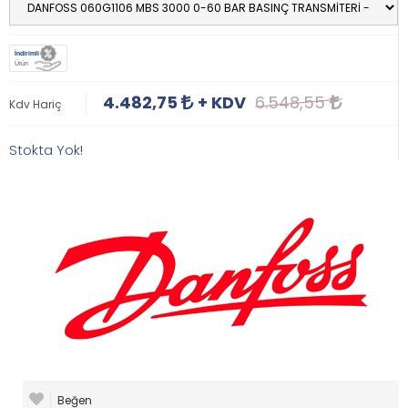
İndirimli
Ürün
4.482,75
+ KDV
6.548,55
Kdv Hariç
Stokta Yok!
Beğen