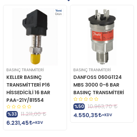
Yeni
Ürün
BASINÇ TRANMİTERİ
BASINÇ TRANMİTERİ
KELLER BASINÇ
DANFOSS 060G1124
TRANSMİTTERİ P16
MBS 3000 0-6 BAR
HİSSEDİCİLİ 16 BAR
BASINÇ TRANSMİTERİ
PAA-21Y/81554
10.963,70
%50
11.211,00
%33
4.550,35
+KDV
6.231,45
+KDV