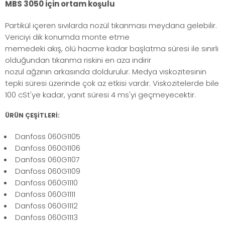
MBS 3050 için ortam koşulu
Partikül içeren sıvılarda nozül tıkanması meydana gelebilir.
Vericiyi dik konumda monte etme
memedeki akış, ölü hacme kadar başlatma süresi ile sınırlı
olduğundan tıkanma riskini en aza indirir
nozul ağzının arkasında doldurulur. Medya viskozitesinin
tepki süresi üzerinde çok az etkisi vardır. Viskozitelerde bile
100 cSt'ye kadar, yanıt süresi 4 ms'yi geçmeyecektir.
ÜRÜN ÇEŞİTLERİ:
Danfoss 060G1105
Danfoss 060G1106
Danfoss 060G1107
Danfoss 060G1109
Danfoss 060G1110
Danfoss 060G1111
Danfoss 060G1112
Danfoss 060G1113