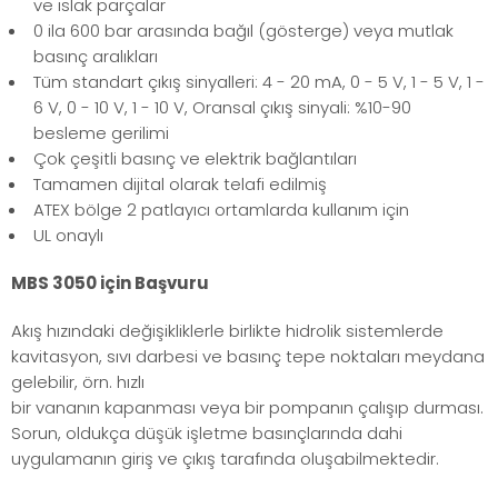
ve ıslak parçalar
0 ila 600 bar arasında bağıl (gösterge) veya mutlak
basınç aralıkları
Tüm standart çıkış sinyalleri: 4 - 20 mA, 0 - 5 V, 1 - 5 V, 1 -
6 V, 0 - 10 V, 1 - 10 V, Oransal çıkış sinyali: %10-90
besleme gerilimi
Çok çeşitli basınç ve elektrik bağlantıları
Tamamen dijital olarak telafi edilmiş
ATEX bölge 2 patlayıcı ortamlarda kullanım için
UL onaylı
MBS 3050 için Başvuru
Akış hızındaki değişikliklerle birlikte hidrolik sistemlerde
kavitasyon, sıvı darbesi ve basınç tepe noktaları meydana
gelebilir, örn. hızlı
bir vananın kapanması veya bir pompanın çalışıp durması.
Sorun, oldukça düşük işletme basınçlarında dahi
uygulamanın giriş ve çıkış tarafında oluşabilmektedir.