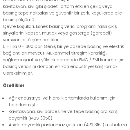
kavitasyon, sıvı gibi şiddetli ortam etkileri çekiç veya
basınç tepe noktaları ve güvenilir bir zorlu koşullarda bile
basınç ölçümü
Çevre koşulları. Esnek basınç verici programı farklı çıkış
sinyallerini kapsar, mutlak veya gösterge (göreceli)
versiyonlar, ölçüm aralıkları
0 - 1 ila 0 - 600 bar. Geniş bir yelpazede basınç ve elektrik
bağlantıları mevcut. Mükemmel titreşim kararlılığı,
sağlam inşaat ve yüksek derecede EMC / EMI koruma için
basınç vericisini donatın en katı endüstriyel karşılamak
Gereksinimler.
Özellikler
Ağır endüstriyel ve hidrolik ortamlarda kullanım için
tasarlanmıştır
Kavitasyona, sıvı darbesine ve tepe basınçlara karşı
dayanıklı (MBS 3050)
Aside dayanıklı paslanmaz çelikten (AISI 316L) muhafaza