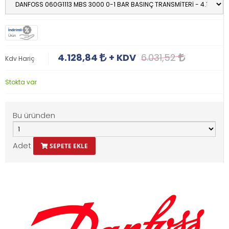
İndirimli
Ürün
4.128,84
+ KDV
6.031,52
Kdv Hariç
Stokta var
Bu üründen
Adet
SEPETE EKLE