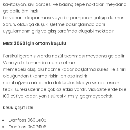
kavitasyon, sıvı darbesi ve basınç tepe noktaları meydana
gelebilir, örn. hızlı
bir vananın kapanması veya bir pompanın çalışıp durması.
Sorun, oldukça düşük işletme basınçlarında dahi
uygulamanın giriş ve çıkış tarafında oluşabilmektedir.
MBS 3050 için ortam koşulu
Partikül içeren sıvılarda nozül tıkanması meydana gelebilir.
Vericiyi dik konumda monte etme
memedeki akış, ölü hacme kadar başlatma süresi ile sınırlı
olduğundan tıkanma riskini en aza indirir
nozul ağzının arkasında doldurulur. Medya viskozitesinin
tepki süresi üzerinde çok az etkisi vardır. Viskozitelerde bile
100 cSt'ye kadar, yanıt süresi 4 ms'yi geçmeyecektir.
ÜRÜN ÇEŞİTLERİ:
Danfoss 060G1105
Danfoss 060G1106