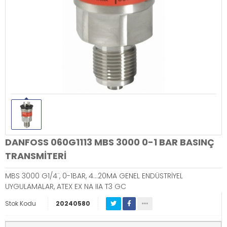
DANFOSS 060G1113 MBS 3000 0-1 BAR BASINÇ
TRANSMİTERİ
MBS 3000 G1/4¨, 0-1BAR, 4…20MA GENEL ENDÜSTRİYEL
UYGULAMALAR, ATEX EX NA IIA T3 GC
Stok Kodu
20240580