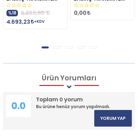
0,00
6.855,86
%18
4.693,23
+KDV
Ürün
Yorumları
Toplam
yorum
0
0.0
Bu ürüne henüz yorum yapılmadı.
YORUM YAP