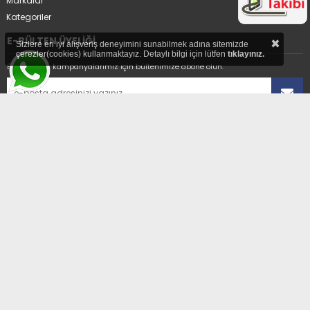
Markalar
Kategoriler
×
E-BÜLTEN ÜYELİĞİ
Sizlere en iyi alışveriş deneyimini sunabilmek adına sitemizde
çerezler(cookies) kullanmaktayız. Detaylı bilgi için lütfen
tıklayınız.
En avantajlı kampanyalarımız için bültenimize abone olun.
Üyelikten ayrıl
ADRES
Hıdırağa Mahallesi Sait Güngör Sk. No:8/1A
Çorlu/Tekirdağ
E-POSTA
enerselservis@gmail.com
TELEFON