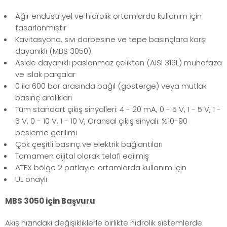
Ağır endüstriyel ve hidrolik ortamlarda kullanım için
tasarlanmıştır
Kavitasyona, sıvı darbesine ve tepe basınçlara karşı
dayanıklı (MBS 3050)
Aside dayanıklı paslanmaz çelikten (AISI 316L) muhafaza
ve ıslak parçalar
0 ila 600 bar arasında bağıl (gösterge) veya mutlak
basınç aralıkları
Tüm standart çıkış sinyalleri: 4 - 20 mA, 0 - 5 V, 1 - 5 V, 1 -
6 V, 0 - 10 V, 1 - 10 V, Oransal çıkış sinyali: %10-90
besleme gerilimi
Çok çeşitli basınç ve elektrik bağlantıları
Tamamen dijital olarak telafi edilmiş
ATEX bölge 2 patlayıcı ortamlarda kullanım için
UL onaylı
MBS 3050 için Başvuru
Akış hızındaki değişikliklerle birlikte hidrolik sistemlerde